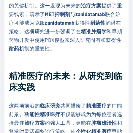
的关键机制。这一发现为未来的
治疗方案
提供了重
要线索，暗示了
MET抑制剂
与
zanidatamab
联合治
疗可能成为克服
zanidatamab
获得性
耐药性
的潜在
策略。这项研究进一步强调了在
精准肿瘤学
和早期
药物开发中使用PDX模型来深入研究固有和获得性
耐药机制
的重要性。
精准医疗的未来：从研究到临
床实践
这两项前沿的
临床研究
共同描绘了
精准医疗
的广阔
前景。
功能性精准医疗
不仅能够成为为每位患者选
择最佳
治疗方案
的强大工具，更能在
肿瘤难治性
和
复发时灵活调整治疗策略，使
个性化精准医疗
更贴