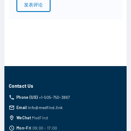
*
Contact Us
Phone (US)
+1-505-750-3867
Email
info@medfind.link
WeChat
MedFind
Mon-Fri
09:00 - 17:00