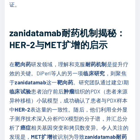
证。
zanidatamab耐药机制揭秘：
HER-2与MET扩增的启示
在
靶向药
研发领域，理解和克服
耐药机制
是提升疗
效的关键。DiPeri等人的另一项
临床研究
，则聚焦
于
zanidatamab
这一
靶向药
。研究团队通过建立I期
临床试验
患者治疗前后
肿瘤
组织的PDX（患者来源
异种移植）小鼠模型，成功确认了患者与PDX样本
中
HER-2
表达量的一致性。随后，他们利用全外显
子测序技术深入分析PDX模型的分子谱，并汇总分
析了
癌症
相关基因突变和拷贝数变异。令人关注的
发现是，
MET扩增
被识别为导致
zanidatamab耐药