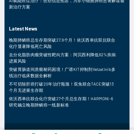
AI赋能癌症治疗：告别信息焦虑，为非小细胞肺癌患者解读最
新治疗方案
Latest News
晚期肺鳞癌总生存期突破27.9个月！依沃西单抗双抗联合
化疗显著降低死亡风险
去分化脂肪肉瘤突破性靶向方案：阿贝西利降低62%疾病
进展风险
突破胃肠道间质瘤耐药困境！广谱KIT抑制剂Velzatinib多
线治疗临床数据全解析
不可切除肝癌打破20年治疗瓶颈！双免联合TACE突破13
个月无进展生存期
依沃西单抗联合化疗突破27个月总生存期！HARMONi-6
研究确立晚期肺鳞癌一线新标准