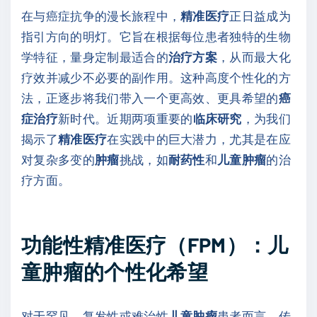
在与癌症抗争的漫长旅程中，
精准医疗
正日益成为
指引方向的明灯。它旨在根据每位患者独特的生物
学特征，量身定制最适合的
治疗方案
，从而最大化
疗效并减少不必要的副作用。这种高度个性化的方
法，正逐步将我们带入一个更高效、更具希望的
癌
症治疗
新时代。近期两项重要的
临床研究
，为我们
揭示了
精准医疗
在实践中的巨大潜力，尤其是在应
对复杂多变的
肿瘤
挑战，如
耐药性
和
儿童肿瘤
的治
疗方面。
功能性精准医疗（FPM）：儿
童肿瘤的个性化希望
对于罕见、复发性或难治性
儿童肿瘤
患者而言，传