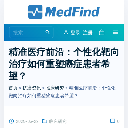
S
k
i
p
S
登录
注册
t
e
o
a
精准医疗前沿：个性化靶向
c
r
o
治疗如何重塑癌症患者希
c
n
h
望？
t
f
e
o
首页
»
抗癌资讯
»
临床研究
»
精准医疗前沿：个性化
n
r
靶向治疗如何重塑癌症患者希望？
t
:
2025-05-22
临床研究
0