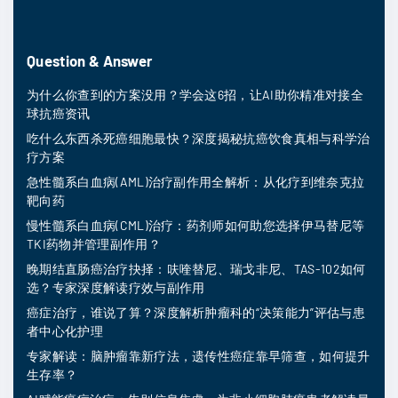
Question & Answer
为什么你查到的方案没用？学会这6招，让AI助你精准对接全
球抗癌资讯
吃什么东西杀死癌细胞最快？深度揭秘抗癌饮食真相与科学治
疗方案
急性髓系白血病(AML)治疗副作用全解析：从化疗到维奈克拉
靶向药
慢性髓系白血病(CML)治疗：药剂师如何助您选择伊马替尼等
TKI药物并管理副作用？
晚期结直肠癌治疗抉择：呋喹替尼、瑞戈非尼、TAS-102如何
选？专家深度解读疗效与副作用
癌症治疗，谁说了算？深度解析肿瘤科的“决策能力”评估与患
者中心化护理
专家解读：脑肿瘤靠新疗法，遗传性癌症靠早筛查，如何提升
生存率？