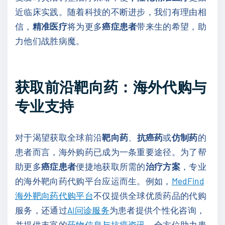
近临床实践。随着科技的不断进步，我们有理由相
信，
精准医疗
将为更多
癌症患者
带来生的希望，助
力他们战胜病魔。
获取前沿靶向药：海外代购与
专业支持
对于渴望获取全球前沿
靶向药
、
抗癌药
或
仿制药
的
患者而言，海外购药已成为一条重要途径。为了帮
助更多
癌症患者
便捷地获取所需的
治疗方案
，专业
的海外靶向药代购平台应运而生。例如，
MedFind
海外靶向药代购平台
不仅提供全球优质药品的代购
服务，还通过
AI问诊服务
为患者提供个性化咨询，
并提供丰富的
药物信息与抗癌资讯
，全方位助力患