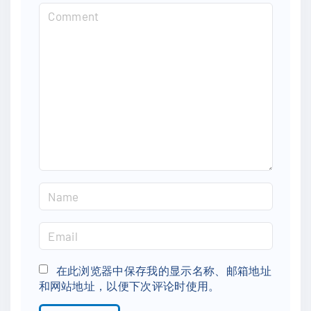
C
o
m
m
e
n
t
N
a
m
E
e
m
*
a
在此浏览器中保存我的显示名称、邮箱地址
和网站地址，以便下次评论时使用。
i
l