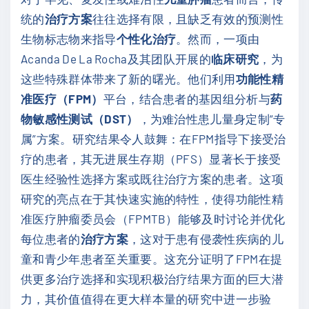
统的
治疗方案
往往选择有限，且缺乏有效的预测性
生物标志物来指导
个性化治疗
。然而，一项由
Acanda De La Rocha及其团队开展的
临床研究
，为
这些特殊群体带来了新的曙光。他们利用
功能性精
准医疗（FPM）
平台，结合患者的基因组分析与
药
物敏感性测试（DST）
，为难治性患儿量身定制“专
属”方案。研究结果令人鼓舞：在FPM指导下接受治
疗的患者，其无进展生存期（PFS）显著长于接受
医生经验性选择方案或既往治疗方案的患者。这项
研究的亮点在于其快速实施的特性，使得功能性精
准医疗肿瘤委员会（FPMTB）能够及时讨论并优化
每位患者的
治疗方案
，这对于患有侵袭性疾病的儿
童和青少年患者至关重要。这充分证明了FPM在提
供更多治疗选择和实现积极治疗结果方面的巨大潜
力，其价值值得在更大样本量的研究中进一步验