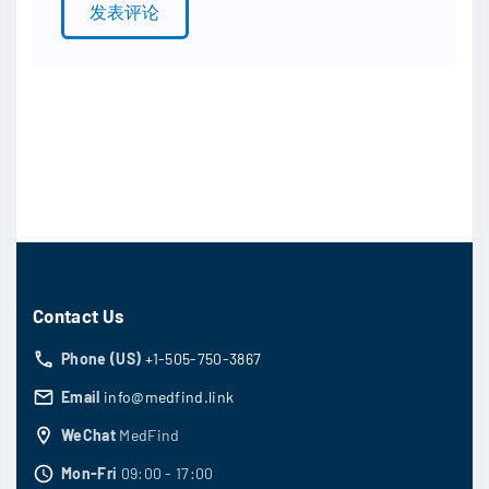
*
Contact Us
Phone (US)
+1-505-750-3867
Email
info@medfind.link
WeChat
MedFind
Mon-Fri
09:00 - 17:00