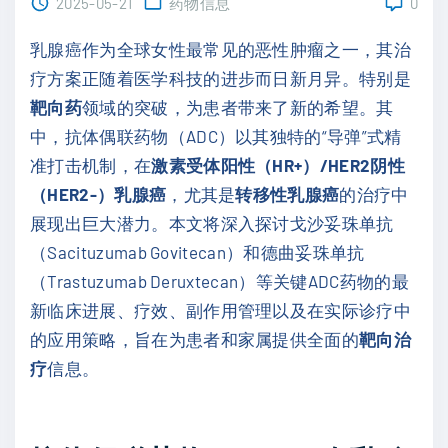
2025-05-21
药物信息
0
乳腺癌作为全球女性最常见的恶性肿瘤之一，其治
疗方案正随着医学科技的进步而日新月异。特别是
靶向药
领域的突破，为患者带来了新的希望。其
中，抗体偶联药物（ADC）以其独特的“导弹”式精
准打击机制，在
激素受体阳性（HR+）/HER2阴性
（HER2-）乳腺癌
，尤其是
转移性乳腺癌
的治疗中
展现出巨大潜力。本文将深入探讨戈沙妥珠单抗
（Sacituzumab Govitecan）和德曲妥珠单抗
（Trastuzumab Deruxtecan）等关键ADC药物的最
新临床进展、疗效、副作用管理以及在实际诊疗中
的应用策略，旨在为患者和家属提供全面的
靶向治
疗
信息。