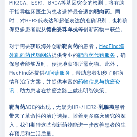
PIK3CA、ESR1、BRCA等基因突变的检测，将有助
于指导临床医生为患者选择最合适的
靶向药
。同
时，对HER2低表达和超低表达的准确识别，也将确
保更多患者能从
德曲妥珠单抗
等创新药物中获益。
对于需要获取海外创新
靶向药
的患者，
MedFind海
外靶向药代购网站
提供专业的
靶向药代购服务
，确
保患者能够及时、便捷地获得所需药物。此外，
MedFind还提供
AI问诊服务
，帮助患者初步了解病
情和治疗方案，并提供丰富的
药物信息与抗癌资
讯
，助力患者在抗癌之路上做出明智决策。
靶向药
ADC的出现，无疑为HR+/HER2-
乳腺癌
患者
带来了革命性的治疗选择。随着更多临床研究的深
入，我们期待这些创新药物能进一步改善患者的生
存预后和生活质量。