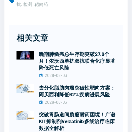
抗
检测
靶向药
相关文章
晚期肺鳞癌总生存期突破27.9个
月！依沃西单抗双抗联合化疗显著
降低死亡风险
2026-08-03
去分化脂肪肉瘤突破性靶向方案：
阿贝西利降低62%疾病进展风险
2026-08-03
突破胃肠道间质瘤耐药困境！广谱
KIT抑制剂Velzatinib多线治疗临床
数据全解析