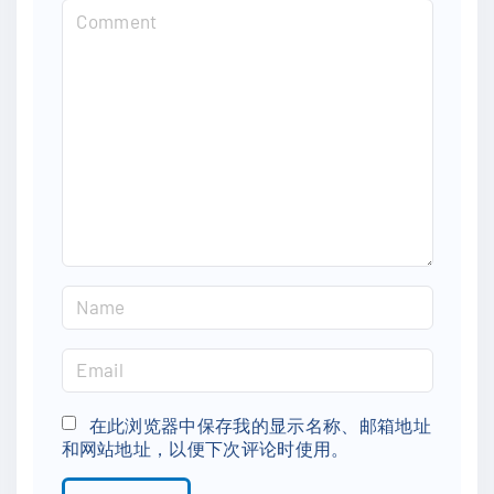
C
o
m
m
e
n
t
N
a
m
E
e
m
*
a
在此浏览器中保存我的显示名称、邮箱地址
和网站地址，以便下次评论时使用。
i
l