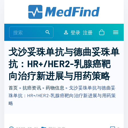
S
k
i
p
S
登录
注册
t
e
o
a
戈沙妥珠单抗与德曲妥珠单
c
r
o
抗：HR+/HER2-乳腺癌靶
c
n
h
向治疗新进展与用药策略
t
f
e
o
首页
»
抗癌资讯
»
药物信息
»
戈沙妥珠单抗与德曲妥
n
r
珠单抗：HR+/HER2-乳腺癌靶向治疗新进展与用药策
t
:
略