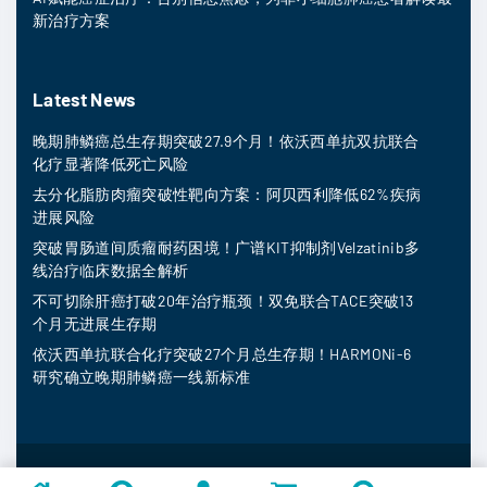
新治疗方案
Latest News
晚期肺鳞癌总生存期突破27.9个月！依沃西单抗双抗联合
化疗显著降低死亡风险
去分化脂肪肉瘤突破性靶向方案：阿贝西利降低62%疾病
进展风险
突破胃肠道间质瘤耐药困境！广谱KIT抑制剂Velzatinib多
线治疗临床数据全解析
不可切除肝癌打破20年治疗瓶颈！双免联合TACE突破13
个月无进展生存期
依沃西单抗联合化疗突破27个月总生存期！HARMONi-6
研究确立晚期肺鳞癌一线新标准
MedFind ©
2026