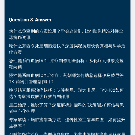
Question & Answer
为什么你查到的方案没用？学会这6招，让AI助你精准对接全
球抗癌资讯
吃什么东西杀死癌细胞最快？深度揭秘抗癌饮食真相与科学治
疗方案
急性髓系白血病(AML)治疗副作用全解析：从化疗到维奈克拉
靶向药
慢性髓系白血病(CML)治疗：药剂师如何助您选择伊马替尼等
TKI药物并管理副作用？
晚期结直肠癌治疗抉择：呋喹替尼、瑞戈非尼、TAS-102如何
选？专家深度解读疗效与副作用
癌症治疗，谁说了算？深度解析肿瘤科的“决策能力”评估与患
者中心化护理
专家解读：脑肿瘤靠新疗法，遗传性癌症靠早筛查，如何提升
生存率？
AI赋能癌症治疗：告别信息焦虑，为非小细胞肺癌患者解读最