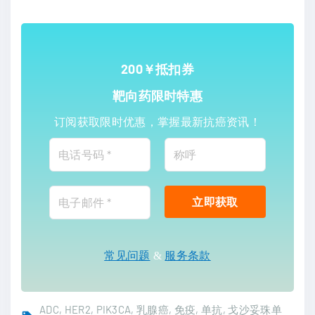
200￥抵扣券
靶向药限时特惠
订阅获取限时优惠，掌握最新抗癌资讯！
常见问题
&
服务条款
ADC
HER2
PIK3CA
乳腺癌
免疫
单抗
戈沙妥珠单