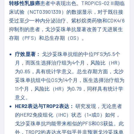
转移性乳腺癌
患者中表现出色。TROPiCS-02 III期临
床试验（NCT03901339）的数据显示，对于既往接
受过至少一种内分泌治疗、紫杉烷类药物和CDK4/6
抑制剂的患者，戈沙妥珠单抗显著改善了无进展生
存期（PFS）和总生存期（OS）。
疗效显著：
戈沙妥珠单抗组的中位PFS为5.5个
月，而医生选择治疗组为4个月，风险比（HR）
为0.65，具有统计学意义。总生存期方面，戈沙
妥珠单抗组中位OS为14个月，医生选择治疗组为
11个月，风险比（HR）为0.79，同样具有统计学
意义。
HER2表达与TROP2表达：
研究发现，无论患者
的HER2免疫组化（IHC）状态（1+或0）如何，
戈沙妥珠单抗均能带来相似的PFS和OS获益。此
外，TROP2的表达水平似乎并非预测戈沙妥珠单