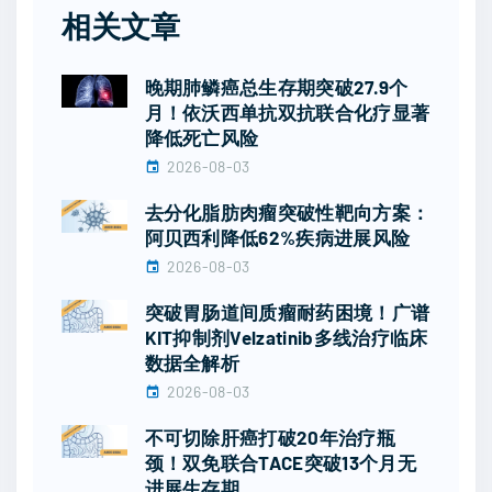
相关文章
晚期肺鳞癌总生存期突破27.9个
月！依沃西单抗双抗联合化疗显著
降低死亡风险
2026-08-03
去分化脂肪肉瘤突破性靶向方案：
阿贝西利降低62%疾病进展风险
2026-08-03
突破胃肠道间质瘤耐药困境！广谱
KIT抑制剂Velzatinib多线治疗临床
数据全解析
2026-08-03
不可切除肝癌打破20年治疗瓶
颈！双免联合TACE突破13个月无
进展生存期