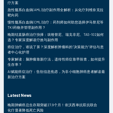
疗方案
急性髓系白血病(AML)治疗副作用全解析：从化疗到维奈克拉
靶向药
慢性髓系白血病(CML)治疗：药剂师如何助您选择伊马替尼等
TKI药物并管理副作用？
晚期结直肠癌治疗抉择：呋喹替尼、瑞戈非尼、TAS-102如何
选？专家深度解读疗效与副作用
癌症治疗，谁说了算？深度解析肿瘤科的“决策能力”评估与患
者中心化护理
专家解读：脑肿瘤靠新疗法，遗传性癌症靠早筛查，如何提升
生存率？
AI赋能癌症治疗：告别信息焦虑，为非小细胞肺癌患者解读最
新治疗方案
Latest News
晚期肺鳞癌总生存期突破27.9个月！依沃西单抗双抗联合
化疗显著降低死亡风险