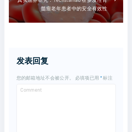
髓瘤老年患者中的安全有效性
发表回复
您的邮箱地址不会被公开。
必填项已用
*
标注
C
o
m
m
e
n