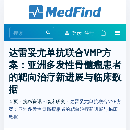
S
k
i
p
S
登录
注册
t
e
o
a
达雷妥尤单抗联合VMP方
c
r
o
案：亚洲多发性骨髓瘤患者
c
n
h
的靶向治疗新进展与临床数
t
f
e
o
据
n
r
t
首页
»
抗癌资讯
»
临床研究
:
»
达雷妥尤单抗联合VMP方
案：亚洲多发性骨髓瘤患者的靶向治疗新进展与临床
数据