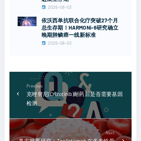
2026-08-03
依沃西单抗联合化疗突破27个月
总生存期！HARMONi-6研究确立
晚期肺鳞癌一线新标准
2026-08-03
Previous
克唑替尼(Crizotinib)耐药后是否需要基因
检测
Next
真实世界研究：Teclistamab 在多发性骨