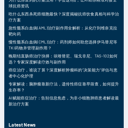
球抗癌资讯
吃什么东西杀死癌细胞最快？深度揭秘抗癌饮食真相与科学治
疗方案
急性髓系白血病(AML)治疗副作用全解析：从化疗到维奈克拉
靶向药
慢性髓系白血病(CML)治疗：药剂师如何助您选择伊马替尼等
TKI药物并管理副作用？
晚期结直肠癌治疗抉择：呋喹替尼、瑞戈非尼、TAS-102如何
选？专家深度解读疗效与副作用
癌症治疗，谁说了算？深度解析肿瘤科的“决策能力”评估与患
者中心化护理
专家解读：脑肿瘤靠新疗法，遗传性癌症靠早筛查，如何提升
生存率？
AI赋能癌症治疗：告别信息焦虑，为非小细胞肺癌患者解读最
新治疗方案
Latest News