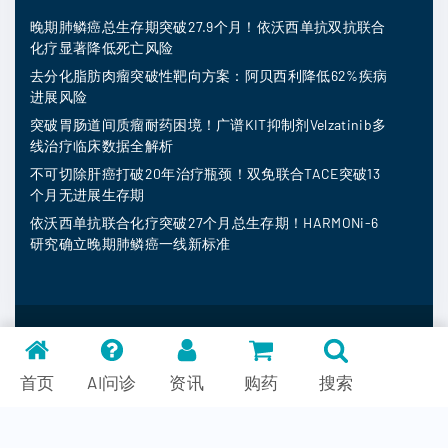
晚期肺鳞癌总生存期突破27.9个月！依沃西单抗双抗联合
化疗显著降低死亡风险
去分化脂肪肉瘤突破性靶向方案：阿贝西利降低62%疾病
进展风险
突破胃肠道间质瘤耐药困境！广谱KIT抑制剂Velzatinib多
线治疗临床数据全解析
不可切除肝癌打破20年治疗瓶颈！双免联合TACE突破13
个月无进展生存期
依沃西单抗联合化疗突破27个月总生存期！HARMONi-6
研究确立晚期肺鳞癌一线新标准
MedFind ©
2026
常见问题
首页
AI问诊
资讯
购药
搜索