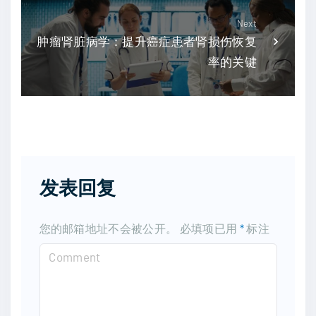
Next
肿瘤肾脏病学：提升癌症患者肾损伤恢复
率的关键
发表回复
您的邮箱地址不会被公开。
必填项已用
*
标注
C
o
m
m