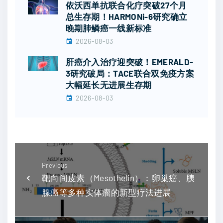
依沃西单抗联合化疗突破27个月
总生存期！HARMONi-6研究确立
晚期肺鳞癌一线新标准
2026-08-03
肝癌介入治疗迎突破！EMERALD-
3研究破局：TACE联合双免疫方案
大幅延长无进展生存期
2026-08-03
Previous
靶向间皮素（Mesothelin）：卵巢癌、胰
腺癌等多种实体瘤的新型疗法进展