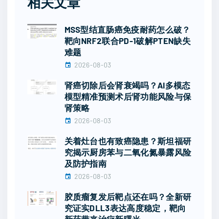
相关文章
MSS型结直肠癌免疫耐药怎么破？
靶向NRF2联合PD-1破解PTEN缺失
难题
2026-08-03
肾癌切除后会肾衰竭吗？AI多模态
模型精准预测术后肾功能风险与保
肾策略
2026-08-03
关着灶台也有致癌隐患？斯坦福研
究揭示厨房苯与二氧化氮暴露风险
及防护指南
2026-08-03
胶质瘤复发后靶点还在吗？全新研
究证实DLL3表达高度稳定，靶向