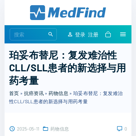
S
k
i
p
S
登录
注册
t
e
o
a
珀妥布替尼：复发难治性
c
r
o
CLL/SLL患者的新选择与用
c
n
h
药考量
t
f
e
o
首页
»
抗癌资讯
»
药物信息
»
珀妥布替尼：复发难治
n
r
性CLL/SLL患者的新选择与用药考量
t
:
2025-05-11
药物信息
0