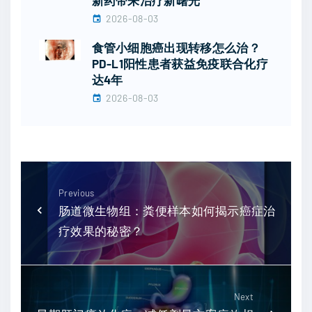
新药带来治疗新曙光
2026-08-03
食管小细胞癌出现转移怎么治？
PD-L1阳性患者获益免疫联合化疗
达4年
2026-08-03
Previous
肠道微生物组：粪便样本如何揭示癌症治
疗效果的秘密？
Next