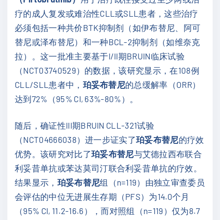
疗的成人复发或难治性CLL或SLL患者，这些治疗
必须包括一种共价BTK抑制剂（如伊布替尼、阿可
替尼或泽布替尼）和一种BCL-2抑制剂（如维奈克
拉）。这一批准主要基于I/II期BRUIN临床试验
（NCT03740529）的数据，该研究显示，在108例
CLL/SLL患者中，
珀妥布替尼
的总缓解率（ORR）
达到72%（95% CI, 63%-80%）。
随后，确证性III期BRUIN CLL-321试验
（NCT04666038）进一步证实了
珀妥布替尼
的疗效
优势。该研究对比了
珀妥布替尼
与艾德拉西布联合
利妥昔单抗或苯达莫司汀联合利妥昔单抗的疗效。
结果显示，
珀妥布替尼
组（n=119）由独立审查委员
会评估的中位无进展生存期（PFS）为14.0个月
（95% CI, 11.2-16.6），而对照组（n=119）仅为8.7