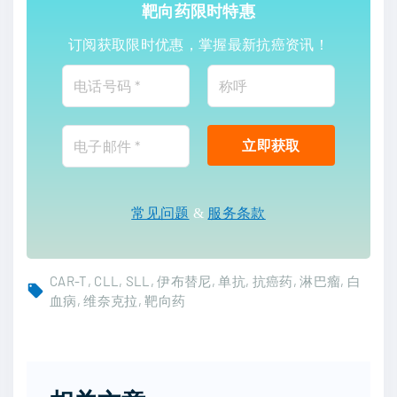
靶向药限时特惠
订阅获取限时优惠，掌握最新抗癌资讯！
常见问题
&
服务条款
CAR-T
CLL
SLL
伊布替尼
单抗
抗癌药
淋巴瘤
白
血病
维奈克拉
靶向药