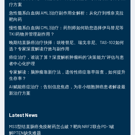
疗方案
急性髓系白血病(AML)治疗副作用全解析：从化疗到维奈克拉
靶向药
慢性髓系白血病(CML)治疗：药剂师如何助您选择伊马替尼等
TKI药物并管理副作用？
晚期结直肠癌治疗抉择：呋喹替尼、瑞戈非尼、TAS-102如何
选？专家深度解读疗效与副作用
癌症治疗，谁说了算？深度解析肿瘤科的“决策能力”评估与患
者中心化护理
专家解读：脑肿瘤靠新疗法，遗传性癌症靠早筛查，如何提升
生存率？
AI赋能癌症治疗：告别信息焦虑，为非小细胞肺癌患者解读最
新治疗方案
Latest News
MSS型结直肠癌免疫耐药怎么破？靶向NRF2联合PD-1破
解PTEN缺失难题