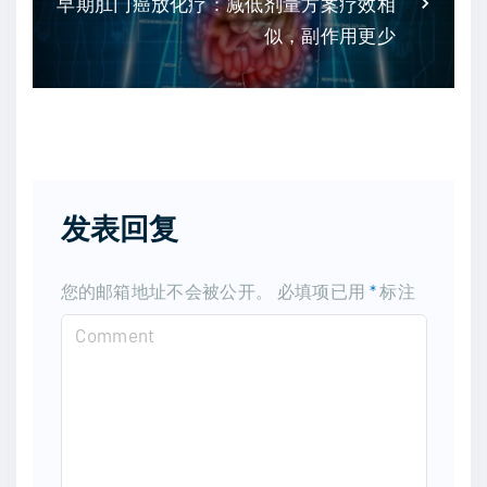
早期肛门癌放化疗：减低剂量方案疗效相
似，副作用更少
发表回复
您的邮箱地址不会被公开。
必填项已用
*
标注
C
o
m
m
e
n