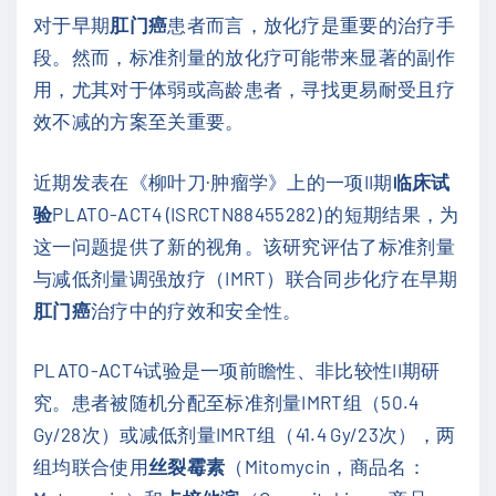
对于早期
肛门癌
患者而言，放化疗是重要的治疗手
段。然而，标准剂量的放化疗可能带来显著的副作
用，尤其对于体弱或高龄患者，寻找更易耐受且疗
效不减的方案至关重要。
近期发表在《柳叶刀·肿瘤学》上的一项II期
临床试
验
PLATO-ACT4 (ISRCTN88455282) 的短期结果，为
这一问题提供了新的视角。该研究评估了标准剂量
与减低剂量调强放疗（IMRT）联合同步化疗在早期
肛门癌
治疗中的疗效和安全性。
PLATO-ACT4试验是一项前瞻性、非比较性II期研
究。患者被随机分配至标准剂量IMRT组（50.4
Gy/28次）或减低剂量IMRT组（41.4 Gy/23次），两
组均联合使用
丝裂霉素
（Mitomycin，商品名：