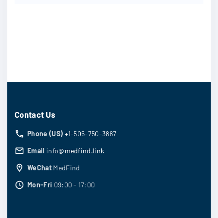
Contact Us
Phone (US)
+1-505-750-3867
Email
info@medfind.link
WeChat
MedFind
Mon-Fri
09:00 - 17:00