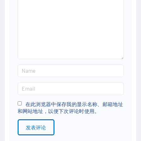
m
m
e
n
t
N
a
m
E
e
m
*
a
在此浏览器中保存我的显示名称、邮箱地址
和网站地址，以便下次评论时使用。
i
l
*