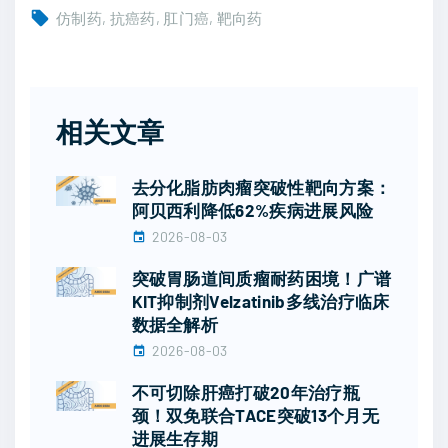
仿制药
抗癌药
肛门癌
靶向药
相关文章
去分化脂肪肉瘤突破性靶向方案：
阿贝西利降低62%疾病进展风险
2026-08-03
突破胃肠道间质瘤耐药困境！广谱
KIT抑制剂Velzatinib多线治疗临床
数据全解析
2026-08-03
不可切除肝癌打破20年治疗瓶
颈！双免联合TACE突破13个月无
进展生存期