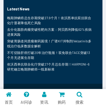
Latest News
晚期肺鳞癌总生存期突破27.9个月！依沃西单抗双抗联合
化疗显著降低死亡风险
去分化脂肪肉瘤突破性靶向方案：阿贝西利降低62%疾病
进展风险
突破胃肠道间质瘤耐药困境！广谱KIT抑制剂Velzatinib多
线治疗临床数据全解析
不可切除肝癌打破20年治疗瓶颈！双免联合TACE突破13
个月无进展生存期
依沃西单抗联合化疗突破27个月总生存期！HARMONi-6
研究确立晚期肺鳞癌一线新标准
MedFind ©
2026
常见问题
首页
AI问诊
资讯
购药
搜索