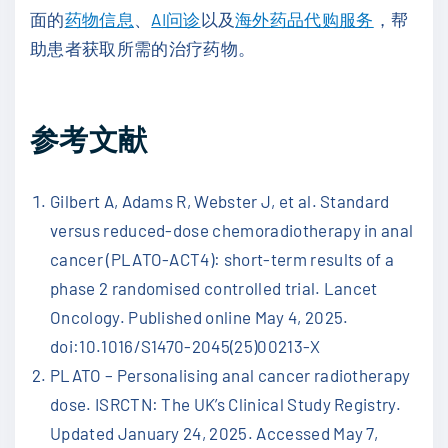
面的
药物信息
、
AI问诊
以及
海外药品代购服务
，帮
助患者获取所需的治疗药物。
参考文献
Gilbert A, Adams R, Webster J, et al. Standard
versus reduced-dose chemoradiotherapy in anal
cancer (PLATO-ACT4): short-term results of a
phase 2 randomised controlled trial. Lancet
Oncology. Published online May 4, 2025.
doi:10.1016/S1470-2045(25)00213-X
PLATO – Personalising anal cancer radiotherapy
dose. ISRCTN: The UK’s Clinical Study Registry.
Updated January 24, 2025. Accessed May 7,