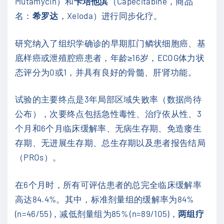
Mutamycin）和
卡培他滨
（Capecitabine，商品
名：
希罗达
，Xeloda）进行同步化疗。
研究纳入了组织学确诊的早期肛门鳞状细胞癌、基
底样癌或泄殖腔癌患者，年龄≥16岁，ECOG体力状
态评分为0或1，并具有良好的骨髓、肝肾功能。
试验的主要终点是3年局部区域失败率（数据尚待
公布），次要终点包括急性毒性、治疗依从性、3
个月和6个月临床缓解率、无病生存期、免造瘘生
存期、无进展生存期、总生存期以及患者报告结局
（PROs）。
在6个月时，所有可评估患者的总完全临床缓解率
高达84.4%。其中，标准剂量组的缓解率为84%
(n=46/55)，减低剂量组为85% (n=89/105)，
两组疗