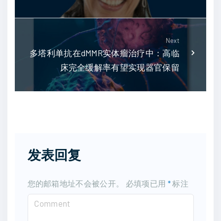
Next
多塔利单抗在dMMR实体瘤治疗中：高临
床完全缓解率有望实现器官保留
发表回复
您的邮箱地址不会被公开。
必填项已用
*
标注
C
o