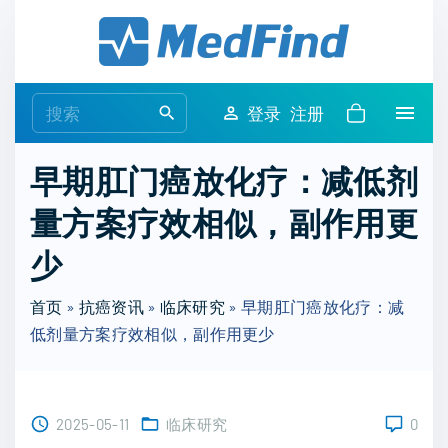
S
k
i
p
S
登录
注册
t
e
o
a
早期肛门癌放化疗：减低剂
c
r
o
量方案疗效相似，副作用更
c
n
h
少
t
f
e
o
首页
»
抗癌资讯
»
临床研究
»
早期肛门癌放化疗：减
n
r
低剂量方案疗效相似，副作用更少
t
:
2025-05-11
临床研究
0