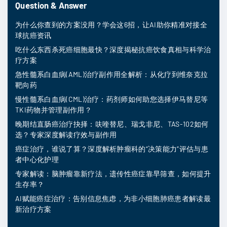
Question & Answer
为什么你查到的方案没用？学会这6招，让AI助你精准对接全
球抗癌资讯
吃什么东西杀死癌细胞最快？深度揭秘抗癌饮食真相与科学治
疗方案
急性髓系白血病(AML)治疗副作用全解析：从化疗到维奈克拉
靶向药
慢性髓系白血病(CML)治疗：药剂师如何助您选择伊马替尼等
TKI药物并管理副作用？
晚期结直肠癌治疗抉择：呋喹替尼、瑞戈非尼、TAS-102如何
选？专家深度解读疗效与副作用
癌症治疗，谁说了算？深度解析肿瘤科的“决策能力”评估与患
者中心化护理
专家解读：脑肿瘤靠新疗法，遗传性癌症靠早筛查，如何提升
生存率？
AI赋能癌症治疗：告别信息焦虑，为非小细胞肺癌患者解读最
新治疗方案