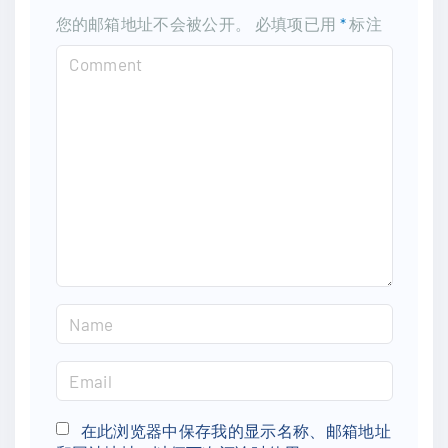
您的邮箱地址不会被公开。
必填项已用
*
标注
C
o
m
m
e
n
t
N
a
m
E
e
m
*
a
在此浏览器中保存我的显示名称、邮箱地址