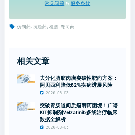
常见问题
&
服务条款
仿制药
抗癌药
检测
靶向药
相关文章
去分化脂肪肉瘤突破性靶向方案：
阿贝西利降低62%疾病进展风险
2026-08-03
突破胃肠道间质瘤耐药困境！广谱
KIT抑制剂Velzatinib多线治疗临床
数据全解析
2026-08-03