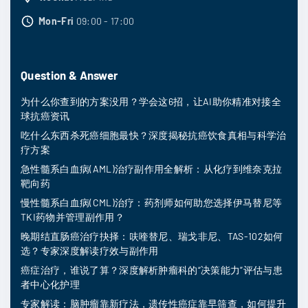
Mon-Fri
09:00 - 17:00
Question & Answer
为什么你查到的方案没用？学会这6招，让AI助你精准对接全
球抗癌资讯
吃什么东西杀死癌细胞最快？深度揭秘抗癌饮食真相与科学治
疗方案
急性髓系白血病(AML)治疗副作用全解析：从化疗到维奈克拉
靶向药
慢性髓系白血病(CML)治疗：药剂师如何助您选择伊马替尼等
TKI药物并管理副作用？
晚期结直肠癌治疗抉择：呋喹替尼、瑞戈非尼、TAS-102如何
选？专家深度解读疗效与副作用
癌症治疗，谁说了算？深度解析肿瘤科的“决策能力”评估与患
者中心化护理
专家解读：脑肿瘤靠新疗法，遗传性癌症靠早筛查，如何提升