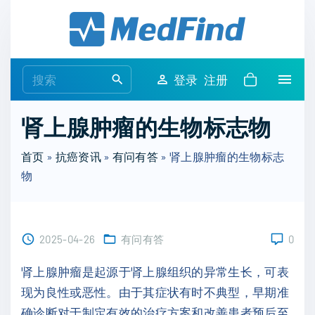
S
k
i
p
S
登录
注册
t
e
o
a
肾上腺肿瘤的生物标志物
c
r
o
c
首页
»
抗癌资讯
»
有问有答
»
肾上腺肿瘤的生物标志
n
h
物
t
f
e
o
n
r
t
2025-04-26
有问有答
0
:
肾上腺肿瘤是起源于肾上腺组织的异常生长，可表
现为良性或恶性。由于其症状有时不典型，早期准
确诊断对于制定有效的治疗方案和改善患者预后至