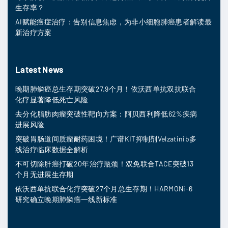
生存率？
AI赋能癌症治疗：告别信息焦虑，为非小细胞肺癌患者解读最
新治疗方案
Latest News
晚期肺鳞癌总生存期突破27.9个月！依沃西单抗双抗联合
化疗显著降低死亡风险
去分化脂肪肉瘤突破性靶向方案：阿贝西利降低62%疾病
进展风险
突破胃肠道间质瘤耐药困境！广谱KIT抑制剂Velzatinib多
线治疗临床数据全解析
不可切除肝癌打破20年治疗瓶颈！双免联合TACE突破13
个月无进展生存期
依沃西单抗联合化疗突破27个月总生存期！HARMONi-6
研究确立晚期肺鳞癌一线新标准