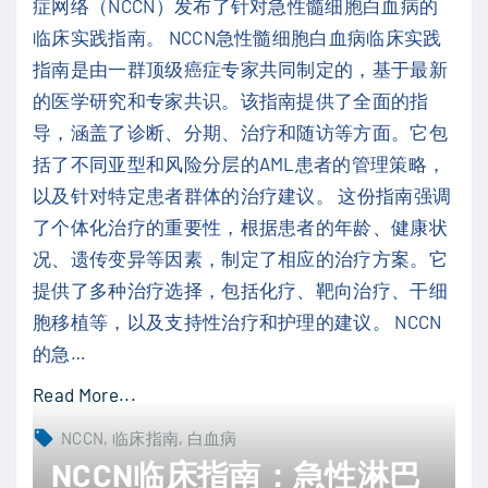
症网络（NCCN）发布了针对急性髓细胞白血病的
巴
临床实践指南。 NCCN急性髓细胞白血病临床实践
细
指南是由一群顶级癌症专家共同制定的，基于最新
胞
的医学研究和专家共识。该指南提供了全面的指
白
导，涵盖了诊断、分期、治疗和随访等方面。它包
血
括了不同亚型和风险分层的AML患者的管理策略，
病
以及针对特定患者群体的治疗建议。 这份指南强调
/
了个体化治疗的重要性，根据患者的年龄、健康状
小
况、遗传变异等因素，制定了相应的治疗方案。它
淋
提供了多种治疗选择，包括化疗、靶向治疗、干细
巴
胞移植等，以及支持性治疗和护理的建议。 NCCN
细
的急
…
胞
淋
"
Read More...
巴
N
NCCN
临床指南
白血病
瘤
C
NCCN临床指南：急性淋巴
（
C