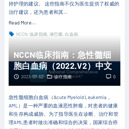
持护理的建议。 这些指南不仅为医生提供了权威的
0
治疗建议，还为患者和其
…
.
V
"
Read More...
2
N
NCCN
临床指南
淋巴瘤
白血病
）
C
中
C
NCCN临床指南：急性髓细
文
N
"
胞白血病（2022.V2）中文
临
床
2023-07-02
诊疗指南
0
指
南
急性髓细胞白血病（Acute Myeloid Leukemia，
：
AML）是一种严重的血液恶性肿瘤，对患者的健康
慢
和生存构成威胁。为了指导医生在诊断、治疗和管
性
理AML患者时做出准确和综合的决策，国家综合癌
淋