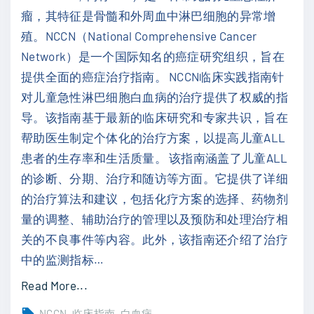
中
瘤，其特征是骨髓和外周血中淋巴细胞的异常增
髓
文
殖。NCCN（National Comprehensive Cancer
增
"
Network）是一个国际知名的癌症研究组织，旨在
生
提供全面的癌症治疗指南。 NCCN临床实践指南针
异
对儿童急性淋巴细胞白血病的治疗提供了权威的指
常
导。该指南基于最新的临床研究和专家共识，旨在
综
帮助医生制定个体化的治疗方案，以提高儿童ALL
合
患者的生存率和生活质量。 该指南涵盖了儿童ALL
征
的诊断、分期、治疗和随访等方面。它提供了详细
（
的治疗算法和建议，包括化疗方案的选择、药物剂
2
量的调整、辅助治疗的管理以及预防和处理治疗相
0
关的不良事件等内容。此外，该指南还介绍了治疗
2
中的监测指标
…
3
.
"
Read More...
V
N
NCCN
临床指南
白血病