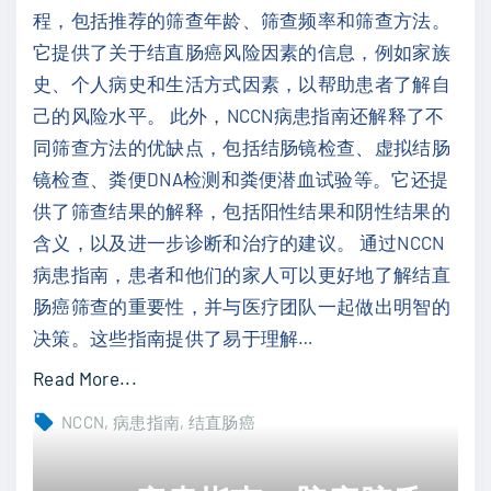
髓
程，包括推荐的筛查年龄、筛查频率和筛查方法。
瘤
它提供了关于结直肠癌风险因素的信息，例如家族
（
史、个人病史和生活方式因素，以帮助患者了解自
2
己的风险水平。 此外，NCCN病患指南还解释了不
0
同筛查方法的优缺点，包括结肠镜检查、虚拟结肠
2
镜检查、粪便DNA检测和粪便潜血试验等。它还提
3
供了筛查结果的解释，包括阳性结果和阴性结果的
）
含义，以及进一步诊断和治疗的建议。 通过NCCN
中
病患指南，患者和他们的家人可以更好地了解结直
文
肠癌筛查的重要性，并与医疗团队一起做出明智的
"
决策。这些指南提供了易于理解
…
"
Read More...
N
NCCN
病患指南
结直肠癌
C
C