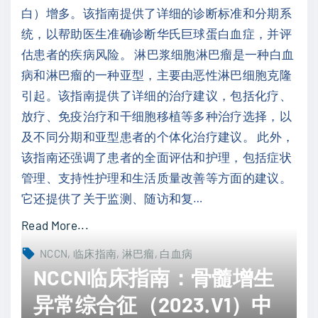
白）增多。该指南提供了详细的诊断标准和分期系
瘤
统，以帮助医生准确诊断华氏巨球蛋白血症，并评
（
估患者的疾病风险。 淋巴浆细胞淋巴瘤是一种白血
2
病和淋巴瘤的一种亚型，主要由恶性淋巴细胞克隆
0
引起。该指南提供了详细的治疗建议，包括化疗、
2
放疗、免疫治疗和干细胞移植等多种治疗选择，以
1
及不同分期和亚型患者的个体化治疗建议。 此外，
.
该指南还强调了患者的全面评估和护理，包括症状
V
管理、支持性护理和生活质量改善等方面的建议。
4
它还提供了关于监测、随访和复
…
）
中
"
Read More...
文
N
NCCN
临床指南
淋巴瘤
白血病
"
C
NCCN临床指南：骨髓增生
C
异常综合征（2023.V1）中
N