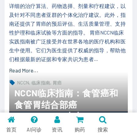
详细的治疗算法、药物选择、剂量和疗程建议，以
3
及针对不同患者亚群的个体化治疗建议。此外，指
.
南还提供了胃癌的预后评估、生活质量管理、支持
V
性护理和临床试验等方面的指导。 胃癌NCCN临床
1
实践指南被广泛接受并在世界各地的医疗机构和医
）
生中使用。它们为医生提供了权威的指导，帮助他
英
们根据最新的证据和专家共识为患者
…
文
"
"
Read More...
N
NCCN
临床指南
胃癌
C
NCCN临床指南：食管癌和
C
食管胃结合部癌
N
（2022.V3）中文
临
床
2023-07-02
诊疗指南
0
首页
AI问诊
资讯
购药
搜索
指