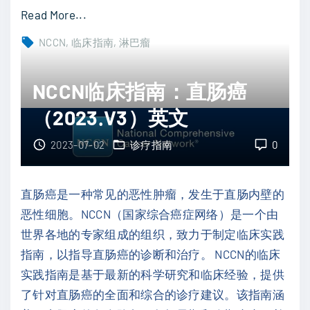
）
"
Read More...
中
N
NCCN
临床指南
淋巴瘤
文
C
"
C
NCCN临床指南：直肠癌
N
（2023.V3）英文
临
床
2023-07-02
诊疗指南
0
指
南
直肠癌是一种常见的恶性肿瘤，发生于直肠内壁的
：
恶性细胞。NCCN（国家综合癌症网络）是一个由
T
世界各地的专家组成的组织，致力于制定临床实践
细
指南，以指导直肠癌的诊断和治疗。 NCCN的临床
胞
实践指南是基于最新的科学研究和临床经验，提供
淋
了针对直肠癌的全面和综合的诊疗建议。该指南涵
巴