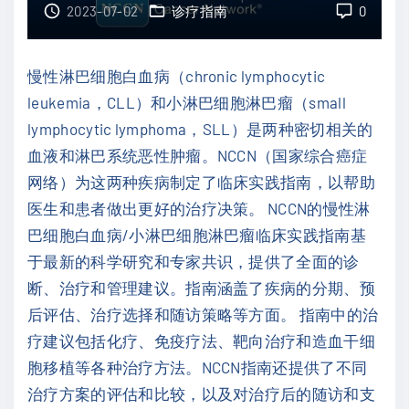
2023-07-02
诊疗指南
0
指
南
慢性淋巴细胞白血病（chronic lymphocytic
：
leukemia，CLL）和小淋巴细胞淋巴瘤（small
慢
lymphocytic lymphoma，SLL）是两种密切相关的
性
血液和淋巴系统恶性肿瘤。NCCN（国家综合癌症
髓
网络）为这两种疾病制定了临床实践指南，以帮助
细
医生和患者做出更好的治疗决策。 NCCN的慢性淋
胞
巴细胞白血病/小淋巴细胞淋巴瘤临床实践指南基
白
于最新的科学研究和专家共识，提供了全面的诊
血
断、治疗和管理建议。指南涵盖了疾病的分期、预
病
后评估、治疗选择和随访策略等方面。 指南中的治
（
疗建议包括化疗、免疫疗法、靶向治疗和造血干细
2
胞移植等各种治疗方法。NCCN指南还提供了不同
0
治疗方案的评估和比较，以及对治疗后的随访和支
2