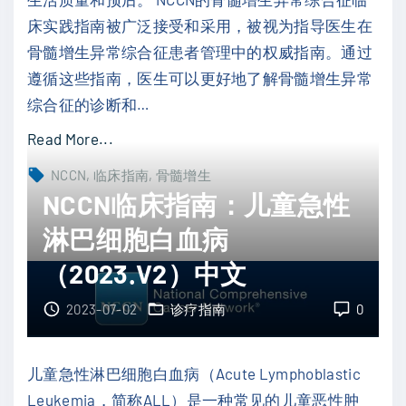
床实践指南被广泛接受和采用，被视为指导医生在
浆
骨髓增生异常综合征患者管理中的权威指南。通过
细
遵循这些指南，医生可以更好地了解骨髓增生异常
胞
综合征的诊断和
…
淋
巴
"
Read More...
瘤
N
NCCN
临床指南
骨髓增生
（
C
NCCN临床指南：儿童急性
2
C
淋巴细胞白血病
0
N
2
（2023.V2）中文
临
3
床
2023-07-02
诊疗指南
0
.
指
V
南
1
儿童急性淋巴细胞白血病（Acute Lymphoblastic
：
）
Leukemia，简称ALL）是一种常见的儿童恶性肿
骨