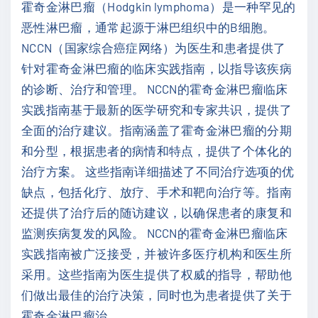
霍奇金淋巴瘤（Hodgkin lymphoma）是一种罕见的
：
恶性淋巴瘤，通常起源于淋巴组织中的B细胞。
急
NCCN（国家综合癌症网络）为医生和患者提供了
性
针对霍奇金淋巴瘤的临床实践指南，以指导该疾病
淋
的诊断、治疗和管理。 NCCN的霍奇金淋巴瘤临床
巴
实践指南基于最新的医学研究和专家共识，提供了
细
全面的治疗建议。指南涵盖了霍奇金淋巴瘤的分期
胞
和分型，根据患者的病情和特点，提供了个体化的
白
治疗方案。 这些指南详细描述了不同治疗选项的优
血
缺点，包括化疗、放疗、手术和靶向治疗等。指南
病
还提供了治疗后的随访建议，以确保患者的康复和
（
监测疾病复发的风险。 NCCN的霍奇金淋巴瘤临床
2
实践指南被广泛接受，并被许多医疗机构和医生所
0
采用。这些指南为医生提供了权威的指导，帮助他
2
们做出最佳的治疗决策，同时也为患者提供了关于
2
霍奇金淋巴瘤治
…
.