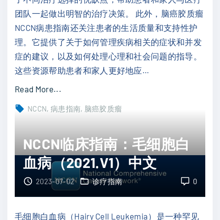
团队一起做出明智的治疗决策。 此外，脑癌胶质瘤
1
NCCN病患指南还关注患者的生活质量和支持性护
）
理。它提供了关于如何管理疾病相关的症状和并发
中
症的建议，以及如何处理心理和社会问题的指导。
文
这些资源帮助患者和家人更好地应
…
"
"
Read More...
N
NCCN
病患指南
脑癌胶质瘤
C
C
NCCN临床指南：毛细胞白
N
血病（2021.V1）中文
病
患
2023-07-02
诊疗指南
0
指
南
毛细胞白血病（Hairy Cell Leukemia）是一种罕见
：