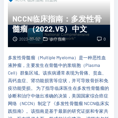
1
C
）
C
NCCN临床指南：多发性骨
中
N
文
髓瘤（2022.V5）中文
临
"
床
2023-07-02
诊疗指南
0
指
南
多发性骨髓瘤（Multiple Myeloma）是一种恶性血
：
液肿瘤，主要发生在骨髓中的浆细胞（Plasma
儿
Cell）群集区域。该疾病通常表现为骨痛、贫血、
童
高钙血症、肾功能损害等症状，并可导致骨折和免
急
疫功能受损。 为了指导临床医生在多发性骨髓瘤的
性
诊断和治疗中做出准确的决策，美国国家综合癌症
淋
网络（NCCN）制定了《多发性骨髓瘤 NCCN临床实
巴
践指南》。该指南是基于最新的研究证据和专家共
细