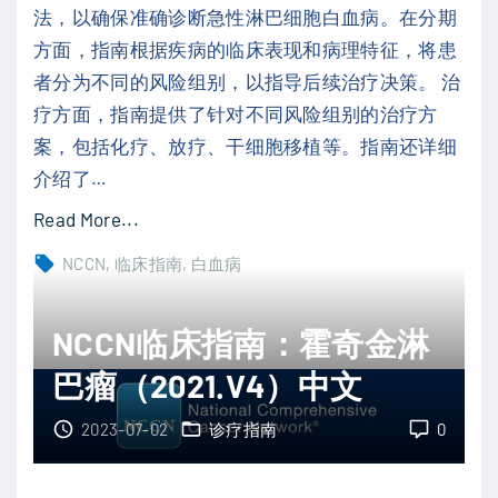
法，以确保准确诊断急性淋巴细胞白血病。在分期
2
方面，指南根据疾病的临床表现和病理特征，将患
0
者分为不同的风险组别，以指导后续治疗决策。 治
2
疗方面，指南提供了针对不同风险组别的治疗方
2
案，包括化疗、放疗、干细胞移植等。指南还详细
.
介绍了
…
V
2
"
Read More...
）
N
NCCN
临床指南
白血病
中
C
文
C
NCCN临床指南：霍奇金淋
"
N
巴瘤（2021.V4）中文
临
床
2023-07-02
诊疗指南
0
指
南