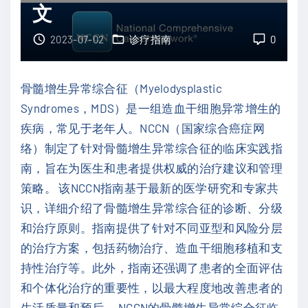
文
临
床
2023-07-02
诊疗指南
0
指
南
骨髓增生异常综合征（Myelodysplastic
：
Syndromes，MDS）是一组造血干细胞异常增生的
华
疾病，常见于老年人。NCCN（国家综合癌症网
氏
络）制定了针对骨髓增生异常综合征的临床实践指
巨
南，旨在为医生和患者提供权威的治疗建议和管理
球
策略。 该NCCN指南基于最新的医学研究和专家共
蛋
识，详细介绍了骨髓增生异常综合征的诊断、分级
白
和治疗原则。指南提供了针对不同亚型和风险分层
血
的治疗方案，包括药物治疗、造血干细胞移植和支
症
持性治疗等。此外，指南还强调了患者的全面评估
/
和个体化治疗的重要性，以最大程度地改善患者的
淋
生活质量和预后。 NCCN的骨髓增生异常综合征临
巴