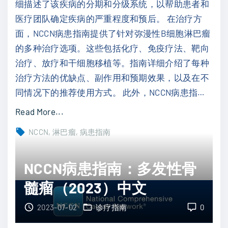
细描述了该疾病的分期和分级系统，以帮助患者和
医疗团队确定疾病的严重程度和预后。 在治疗方
面，NCCN病患指南提供了针对弥漫性B细胞淋巴瘤
的多种治疗选项。这些包括化疗、免疫疗法、靶向
治疗、放疗和干细胞移植等。指南详细介绍了每种
治疗方法的优缺点、副作用和预期效果，以及在不
同情况下的推荐使用方式。 此外，NCCN病患指
…
"
Read More...
N
NCCN
淋巴瘤
病患指南
C
C
NCCN病患指南：多发性骨
N
髓瘤（2023）中文
病
患
2023-07-02
诊疗指南
0
指