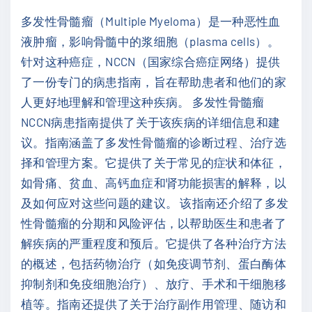
南
多发性骨髓瘤（Multiple Myeloma）是一种恶性血
：
液肿瘤，影响骨髓中的浆细胞（plasma cells）。
弥
针对这种癌症，NCCN（国家综合癌症网络）提供
漫
了一份专门的病患指南，旨在帮助患者和他们的家
性
人更好地理解和管理这种疾病。 多发性骨髓瘤
B
NCCN病患指南提供了关于该疾病的详细信息和建
细
议。指南涵盖了多发性骨髓瘤的诊断过程、治疗选
胞
择和管理方案。它提供了关于常见的症状和体征，
淋
如骨痛、贫血、高钙血症和肾功能损害的解释，以
巴
及如何应对这些问题的建议。 该指南还介绍了多发
瘤
性骨髓瘤的分期和风险评估，以帮助医生和患者了
（
解疾病的严重程度和预后。它提供了各种治疗方法
2
的概述，包括药物治疗（如免疫调节剂、蛋白酶体
0
抑制剂和免疫细胞治疗）、放疗、手术和干细胞移
2
植等。指南还提供了关于治疗副作用管理、随访和
2