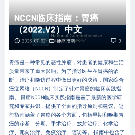
C
C
NCCN临床指南：胃癌
N
（2022.V2）中文
临
床
2023-07-02
诊疗指南
0
指
南
胃癌是一种常见的恶性肿瘤，对患者的健康和生活
：
质量带来了重大影响。为了指导医生在胃癌的诊
小
断、治疗和随访过程中做出更好的决策，国家综合
肠
癌症网络（NCCN）制定了针对胃癌的临床实践指
腺
南。 胃癌NCCN临床实践指南是基于最新的医学研
癌
究和专家共识，提供了全面的指导原则和建议。这
（
些指南涵盖了胃癌的各个方面，包括早期和晚期胃
2
癌的诊断、分期、手术治疗、放射治疗、化学治
0
疗、靶向治疗、免疫治疗、随访等。 指南中包含了
2