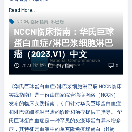
V
"
Read More...
1
N
NCCN
临床指南
淋巴瘤
）
C
NCCN临床指南：华氏巨球
中
C
蛋白血症/淋巴浆细胞淋巴
文
N
"
瘤（2023.V1）中文
临
床
2023-07-02
诊疗指南
0
指
南
《华氏巨球蛋白血症/淋巴浆细胞淋巴瘤 NCCN临床
：
实践指南》是一份由国家综合癌症网络（NCCN）
霍
发布的临床实践指南，专门针对华氏巨球蛋白血症
奇
和淋巴浆细胞淋巴瘤的诊断和治疗提供了指导。 华
金
氏巨球蛋白血症是一种罕见的免疫球蛋白异常增多
淋
症，其特征是血液中的单克隆免疫球蛋白（M蛋
巴