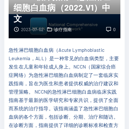
细胞白血病（2022.V1）中
2
N
0
文
临
2
床
2023-07-02
诊疗指南
0
2
指
.
南
V
急性淋巴细胞白血病（Acute Lymphoblastic
：
3
Leukemia，ALL）是一种常见的白血病类型，主要
急
）
发生在儿童和年轻成人身上。NCCN（国家综合癌
性
中
症网络）为急性淋巴细胞白血病制定了一套临床实
髓
文
践指南，旨在为医生和患者提供权威的治疗建议和
细
"
管理策略。 NCCN的急性淋巴细胞白血病临床实践
胞
指南基于最新的医学研究和专家共识，提供了全面
白
而系统的治疗指导。该指南涵盖了急性淋巴细胞白
血
血病的各个方面，包括诊断、分期、治疗和随访。
病
在诊断方面，指南提供了详细的诊断标准和检查方
（