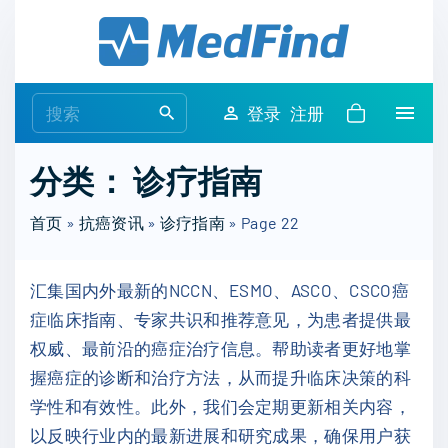
S
k
i
p
S
登录
注册
t
e
o
a
分类：
诊疗指南
c
r
o
c
首页
»
抗癌资讯
»
诊疗指南
»
Page 22
n
h
t
f
e
汇集国内外最新的NCCN、ESMO、ASCO、CSCO癌
o
n
症临床指南、专家共识和推荐意见，为患者提供最
r
t
权威、最前沿的癌症治疗信息。帮助读者更好地掌
:
握癌症的诊断和治疗方法，从而提升临床决策的科
学性和有效性。此外，我们会定期更新相关内容，
以反映行业内的最新进展和研究成果，确保用户获