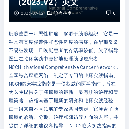
（2023.V2）英文
临
床
2023-07-02
诊疗指南
0
指
南
胰腺癌是一种恶性肿瘤，起源于胰腺组织。它是一
：
种具有高度侵袭性和恶性程度的癌症，在早期常常
直
不易被发现，且晚期患者的存活率较低。为了指导
肠
医生在临床实践中更好地处理胰腺癌患者，
癌
NCCN（National Comprehensive Cancer Network，
（
全国综合癌症网络）制定了专门的临床实践指南。
2
NCCN临床实践指南是一份权威的医学指南，旨在
0
为医生提供关于胰腺癌的最新、最有效的治疗和管
2
理策略。该指南基于最新的研究和临床实践经验，
3
由一组来自不同领域的专家共同制定。它涵盖了胰
.
腺癌的诊断、分期、治疗和随访等方面的内容，并
V
提供了详细的建议和指导。 NCCN临床实践指南的
3