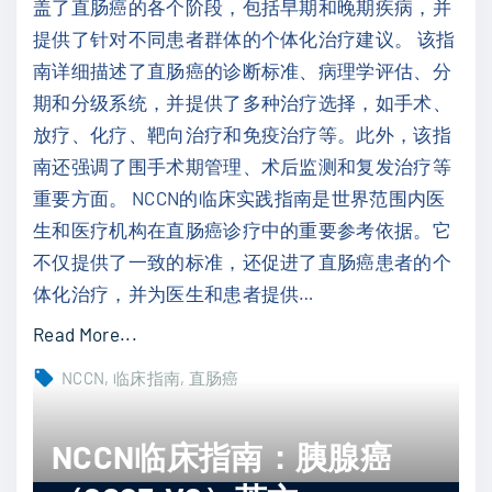
盖了直肠癌的各个阶段，包括早期和晚期疾病，并
瘤
提供了针对不同患者群体的个体化治疗建议。 该指
（
南详细描述了直肠癌的诊断标准、病理学评估、分
2
期和分级系统，并提供了多种治疗选择，如手术、
0
放疗、化疗、靶向治疗和免疫治疗等。此外，该指
2
南还强调了围手术期管理、术后监测和复发治疗等
1
重要方面。 NCCN的临床实践指南是世界范围内医
.
生和医疗机构在直肠癌诊疗中的重要参考依据。它
V
不仅提供了一致的标准，还促进了直肠癌患者的个
1
体化治疗，并为医生和患者提供
…
）
中
"
Read More...
文
N
NCCN
临床指南
直肠癌
"
C
C
NCCN临床指南：胰腺癌
N