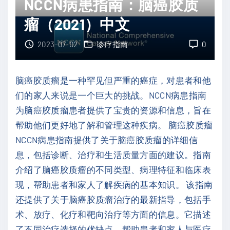
NCCN病患指南：脑癌胶质
N
瘤（2021）中文
病
患
2023-07-02
诊疗指南
0
指
南
脑癌胶质瘤是一种罕见但严重的癌症，对患者和他
：
们的家人来说是一个巨大的挑战。NCCN病患指南
结
为脑癌胶质瘤患者提供了宝贵的资源和信息，旨在
直
帮助他们更好地了解和管理这种疾病。 脑癌胶质瘤
肠
NCCN病患指南提供了关于脑癌胶质瘤的详细信
癌
息，包括诊断、治疗和生活质量方面的建议。指南
筛
介绍了脑癌胶质瘤的不同类型、病理特征和临床表
查
现，帮助患者和家人了解疾病的基本知识。 该指南
（
还提供了关于脑癌胶质瘤治疗的最新指导，包括手
2
术、放疗、化疗和靶向治疗等方面的信息。它描述
0
了不同治疗选择的优缺点，帮助患者和家人与医疗
2