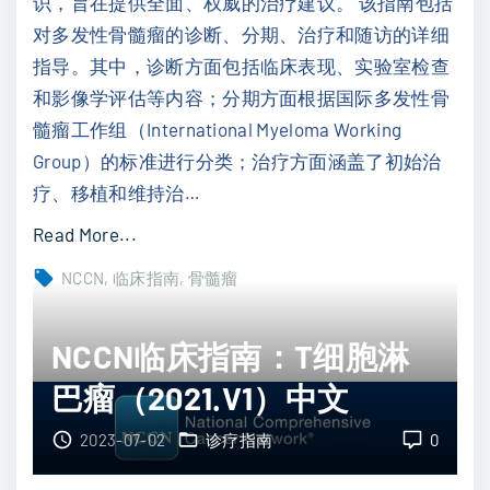
识，旨在提供全面、权威的治疗建议。 该指南包括
胞
对多发性骨髓瘤的诊断、分期、治疗和随访的详细
白
指导。其中，诊断方面包括临床表现、实验室检查
血
和影像学评估等内容；分期方面根据国际多发性骨
病
髓瘤工作组（International Myeloma Working
（
Group）的标准进行分类；治疗方面涵盖了初始治
2
疗、移植和维持治
…
0
2
"
Read More...
3
N
NCCN
临床指南
骨髓瘤
.
C
V
C
NCCN临床指南：T细胞淋
2
N
）
巴瘤（2021.V1）中文
临
中
床
2023-07-02
诊疗指南
0
文
指
"
南