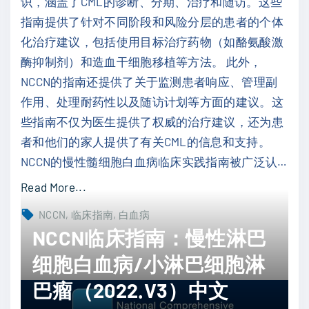
识，涵盖了CML的诊断、分期、治疗和随访。这些
病
指南提供了针对不同阶段和风险分层的患者的个体
（
化治疗建议，包括使用目标治疗药物（如酪氨酸激
2
酶抑制剂）和造血干细胞移植等方法。 此外，
0
NCCN的指南还提供了关于监测患者响应、管理副
2
作用、处理耐药性以及随访计划等方面的建议。这
1
些指南不仅为医生提供了权威的治疗建议，还为患
.
者和他们的家人提供了有关CML的信息和支持。
V
NCCN的慢性髓细胞白血病临床实践指南被广泛认
…
1
）
"
Read More...
中
N
NCCN
临床指南
白血病
文
C
NCCN临床指南：慢性淋巴
"
C
细胞白血病/小淋巴细胞淋
N
巴瘤（2022.V3）中文
临
床