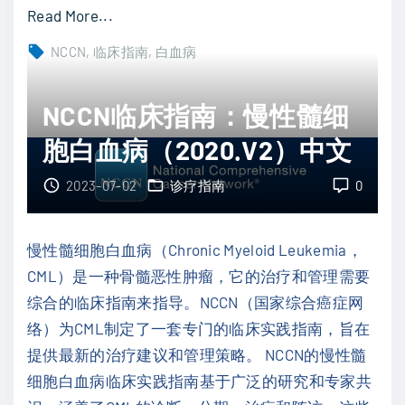
"
Read More...
N
NCCN
临床指南
白血病
C
C
NCCN临床指南：慢性髓细
N
胞白血病（2020.V2）中文
临
床
2023-07-02
诊疗指南
0
指
南
慢性髓细胞白血病（Chronic Myeloid Leukemia，
：
CML）是一种骨髓恶性肿瘤，它的治疗和管理需要
毛
综合的临床指南来指导。NCCN（国家综合癌症网
细
络）为CML制定了一套专门的临床实践指南，旨在
胞
提供最新的治疗建议和管理策略。 NCCN的慢性髓
白
细胞白血病临床实践指南基于广泛的研究和专家共
血