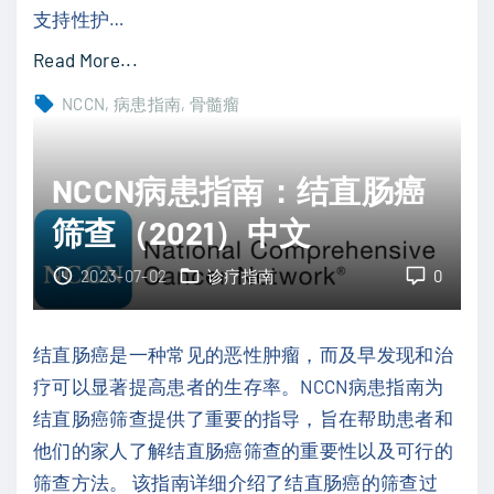
支持性护
…
）
中
"
Read More...
文
N
NCCN
病患指南
骨髓瘤
"
C
C
NCCN病患指南：结直肠癌
N
病
筛查（2021）中文
患
2023-07-02
诊疗指南
0
指
南
：
结直肠癌是一种常见的恶性肿瘤，而及早发现和治
多
疗可以显著提高患者的生存率。NCCN病患指南为
发
结直肠癌筛查提供了重要的指导，旨在帮助患者和
性
他们的家人了解结直肠癌筛查的重要性以及可行的
骨
筛查方法。 该指南详细介绍了结直肠癌的筛查过