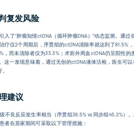
预判复发风险
入了“肿瘤知情ctDNA（循环肿瘤DNA）”动态监测。通
仅2个周期后，序贯组的ctDNA清除率就达到了81.5%，显
.2%，而未清除者仅为33.3%；术前外周血ctDNA仍呈阳
0.01）。这一发现意味着，通过无创的ctDNA液体活检，医
疗。
理建议
不良反应发生率相当（序贯组38.5% vs 同步组45.2
患者在居家期间可采取以下管理措施：