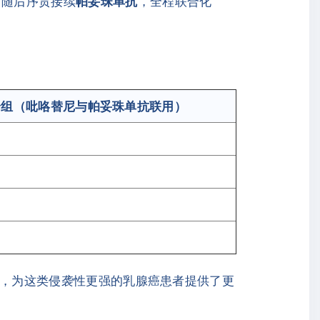
，随后序贯接续
帕妥珠单抗
，全程联合化
。
合组（吡咯替尼与帕妥珠单抗联用）
疗组，为这类侵袭性更强的乳腺癌患者提供了更