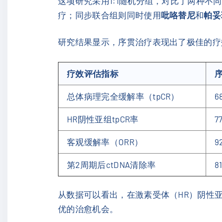
这项研究采用1:1随机分组，对比了两种不
疗；同步联合组则同时使用
吡咯替尼
和
帕妥
研究结果显示，序贯治疗表现出了极佳的疗
疗效评估指标
总体病理完全缓解率（tpCR）
6
HR阴性亚组tpCR率
7
客观缓解率（ORR）
9
第2周期后ctDNA清除率
8
从数据可以看出，在激素受体（HR）阴性亚
优的治愈机会。