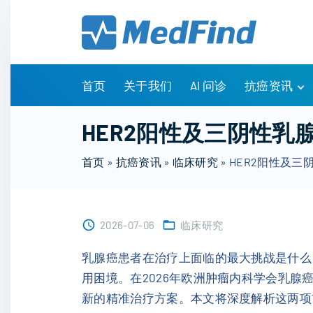
S
k
i
p
t
首页
关于我们
AI 问诊
抗癌资讯
o
c
有问有答
HER2阳性及三阴性
o
诊疗指南
n
首页
»
抗癌资讯
»
临床研究
»
HER2阳性及
药物信息
t
医改政策
e
知识科普
n
临床研究
2026-07-06
临床研究
t
NCCN指南
乳腺癌患者在治疗上面临的最大挑战是什么
用困境。在2026年欧洲肿瘤内科学会乳腺癌大
新的精准治疗方案。本文将深度解析这两项前