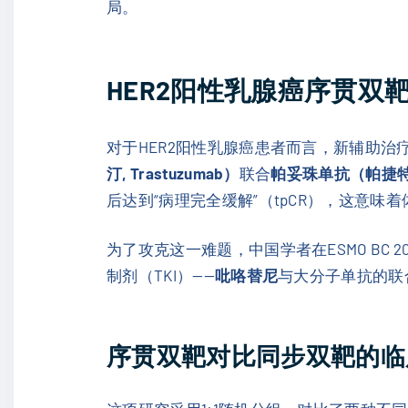
局。
HER2阳性乳腺癌序贯双
对于HER2阳性乳腺癌患者而言，新辅助
汀, Trastuzumab）
联合
帕妥珠单抗（帕捷特, 
后达到“病理完全缓解”（tpCR），这意
为了攻克这一难题，中国学者在ESMO BC
制剂（TKI）——
吡咯替尼
与大分子单抗的联
序贯双靶对比同步双靶的临