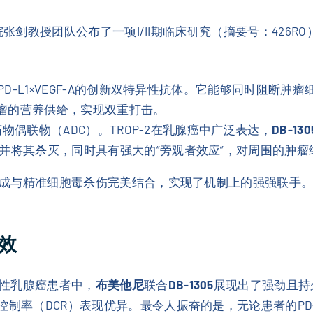
医院张剑教授团队公布了一项I/II期临床研究（摘要号：426R
D-L1×VEGF-A的创新双特异性抗体。它能够同时阻断
肿瘤的营养供给，实现双重打击。
药物偶联物（ADC）。TROP-2在乳腺癌中广泛表达，
DB-130
部并将其杀灭，同时具有强大的“旁观者效应”，对周围的肿
管生成与精准细胞毒杀伤完美结合，实现了机制上的强强联手
效
性乳腺癌患者中，
布美他尼
联合
DB-1305
展现出了强劲且持
制率（DCR）表现优异。最令人振奋的是，无论患者的PD-L