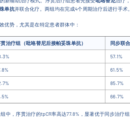
同的新辅助治疗模式。序贯治疗组患者先接受
吡咯替尼
治疗
珠单抗
并联合化疗。两组均在完成4个周期治疗后进行手术
效优势，尤其是在特定患者群体中：
序贯治疗组（吡咯替尼后接帕妥珠单抗）
同步联
8.3%
57.1%
7.8%
61.5%
2.7%
85.7%
1.5%
66.7%
组中，序贯治疗的tpCR率高达77.8%，显著优于同步治