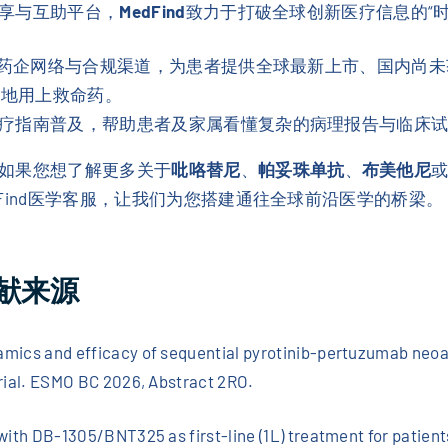
享与互助平台，
MedFind
致力于打破全球创新医疗信息的“时差
的全球药企网络与合规渠道，为患者提供全球最新上市、国内尚
捷地用上救命药。
诊疗指南普及，帮助患者及家属看懂复杂的病理报告与临床
如果您想了解更多关于
吡咯替尼
、
帕妥珠单抗
、
布美他尼
或
Find医学客服，让我们为您搭建通往全球前沿医学的桥梁。
献来源
amics and efficacy of sequential pyrotinib-pertuzumab neoa
trial. ESMO BC 2026, Abstract 2RO.
with DB-1305/BNT325 as first-line (1L) treatment for patient