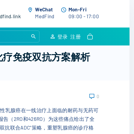
WeChat
Mon-Fri
find.link
MedFind
09:00 - 17:00
S
登录
注册
e
a
化疗免疫双抗方案解析
r
c
h
f
o
0
r
:
阴性乳腺癌在一线治疗上面临的耐药与无药可
报告（2RO和426RO）为这些痛点给出了全
双抗联合ADC”策略，重塑乳腺癌的诊疗格