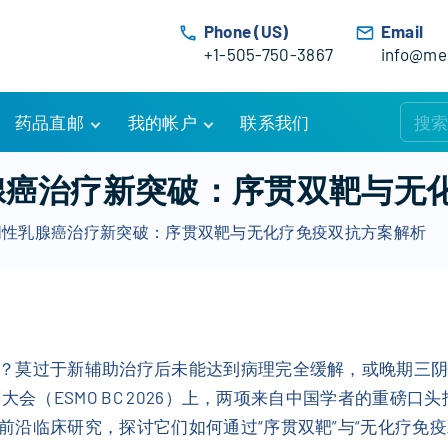
Phone (US)
Email
+1-505-750-3867
info@med
药品直邮
我的帐户
联系我们
购物车
账户详情
乳腺癌治疗新突破：序贯双靶与无
订单追踪
我的订单
三阴性乳腺癌治疗新突破：序贯双靶与无化疗免疫双抗方案解析
优惠活动
常见问题
服务条款
？莫过于新辅助治疗后未能达到病理完全缓解，或晚期三
会（ESMO BC 2026）上，两项来自中国学者的重磅口头
沿临床研究，探讨它们如何通过“序贯双靶”与“无化疗免疫