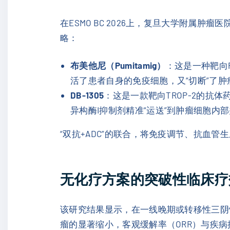
在ESMO BC 2026上，复旦大学附属肿瘤
略：
布美他尼（Pumitamig）
：这是一种靶向P
活了患者自身的免疫细胞，又“切断”了
DB-1305
：这是一款靶向TROP-2的抗体
异构酶I抑制剂精准“运送”到肿瘤细胞内
“双抗+ADC”的联合，将免疫调节、抗血
无化疗方案的突破性临床疗
该研究结果显示，在一线晚期或转移性三阴
瘤的显著缩小，客观缓解率（ORR）与疾病控