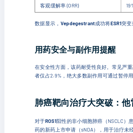
客观缓解率 (ORR)
19
数据显示，
Vepdegestrant
成功将
ESR1
突变
用药安全与副作用提醒
在安全性方面，该药耐受性良好。常见严重副作
者仅占2.9%，绝大多数副作用可通过暂停用
肺癌靶向治疗大突破：他
对于
ROS1
阳性的非小细胞肺癌（NSCLC）
药的新药上市申请（sNDA），用于治疗未经