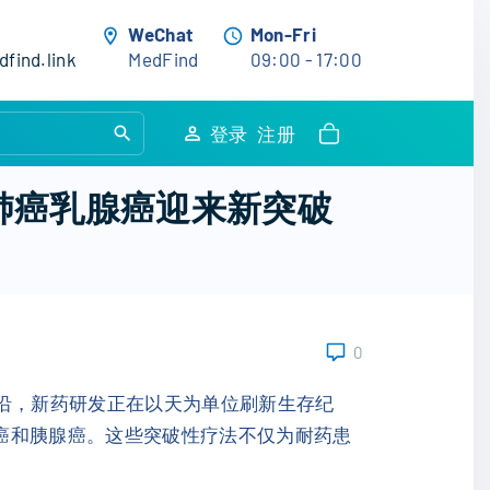
WeChat
Mon-Fri
find.link
MedFind
09:00 - 17:00
S
登录
注册
e
a
，肺癌乳腺癌迎来新突破
r
c
h
f
o
0
r
:
前沿，新药研发正在以天为单位刷新生存纪
癌和胰腺癌。这些突破性疗法不仅为耐药患