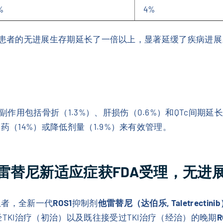
%
4%
患者的无进展生存期延长了一倍以上，显著延缓了疾病进展
用包括骨折（1.3%）、肝损伤（0.6%）和QTc间期延
药（14%）或降低剂量（1.9%）来有效管理。
雷替尼新适应症获FDA受理，无进
患者，全新一代
ROS1
抑制剂
他雷替尼（达伯乐, Taletrectini
TKI治疗（初治）以及既往接受过TKI治疗（经治）的晚期
R