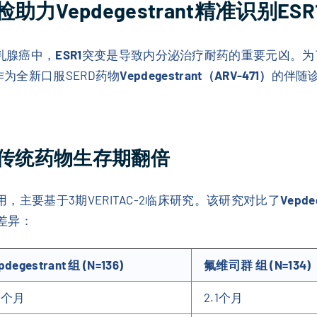
Vepdegestrant精准识别ESR
乳腺癌中，
ESR1
突变是导致内分泌治疗耐药的重要元凶。为
活检作为全新口服SERD药物
Vepdegestrant（ARV-471）
的伴随
对比传统药物生存期翻倍
主要基于3期VERITAC-2临床研究。该研究对比了
Vepde
差异：
pdegestrant 组 (N=136)
氟维司群 组 (N=134)
.0个月
2.1个月