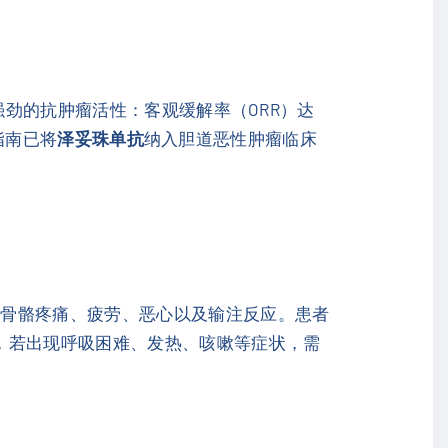
强劲的抗肿瘤活性：客观缓解率（ORR）达
指南已将
泽妥珠单抗
纳入胆道恶性肿瘤临床
肉骨骼疼痛、疲劳、恶心以及输注反应。患者
，若出现呼吸困难、发热、咳嗽等症状，需