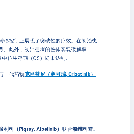
）和脑转移控制上展现了突破性的疗效。在初治患
7个月。此外，初治患者的整体客观缓解率
，且中位生存期（OS）尚未达到。
与一代药物
克唑替尼（赛可瑞, Crizotinib）
利司（Piqray, Alpelisib）
联合
氟维司群
。