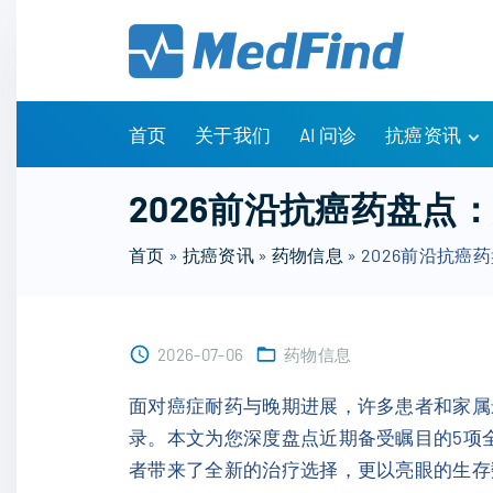
S
k
i
p
t
首页
关于我们
AI 问诊
抗癌资讯
o
c
有问有答
2026前沿抗癌药盘点
o
诊疗指南
n
首页
»
抗癌资讯
»
药物信息
»
2026前沿抗癌
药物信息
t
医改政策
e
知识科普
n
临床研究
2026-07-06
药物信息
t
NCCN指南
面对癌症耐药与晚期进展，许多患者和家属
录。本文为您深度盘点近期备受瞩目的5项
者带来了全新的治疗选择，更以亮眼的生存