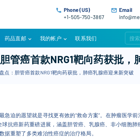
Phone (US)
Email
+1-505-750-3867
info@med
药品直邮
我的帐户
联系我们
购物车
账户详情
：胆管癌首款NRG1靶向药获批
订单追踪
我的订单
药盘点：胆管癌首款NRG1靶向药获批，肺癌乳腺癌迎来新突破
优惠活动
常见问题
服务条款
最急迫的愿望就是寻找更有效的“救命方案”。在肿瘤医学
全球抗癌新药重磅进展，涵盖胆管癌、乳腺癌、非小细胞肺
数据重塑了多类难治性癌症的治疗格局。