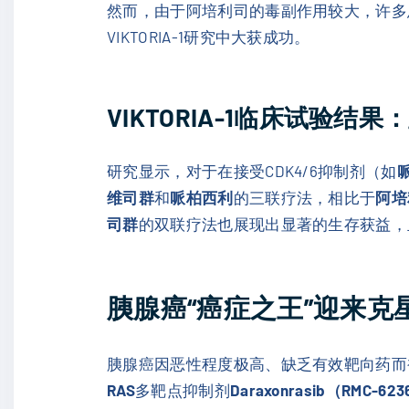
然而，由于阿培利司的毒副作用较大，许多患
VIKTORIA-1研究中大获成功。
VIKTORIA-1临床试验结果
研究显示，对于在接受CDK4/6抑制剂（如
哌
维司群
和
哌柏西利
的三联疗法，相比于
阿培
司群
的双联疗法也展现出显著的生存获益，
胰腺癌“癌症之王”迎来克星：
胰腺癌因恶性程度极高、缺乏有效靶向药而
RAS
多靶点抑制剂
Daraxonrasib（RMC-62