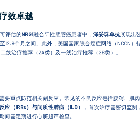
究疗效卓越
例可评估的
NRG1
融合阳性胆管癌患者中，
泽妥珠单抗
展现出
个月至12.9个月之间。此外，美国国家综合癌症网络（NCCN）
二线治疗推荐（2A类）及一线治疗推荐（2B类）。
需要重点防范相关副反应。常见的不良反应包括腹泻、肌
反应（IRRs）与间质性肺病（ILD）
，首次治疗需密切监测
期间需定期进行心脏超声检查。