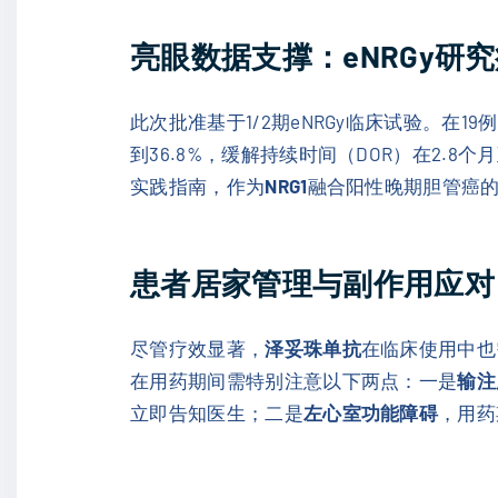
亮眼数据支撑：eNRGy研
此次批准基于1/2期eNRGy临床试验。在19
到36.8%，缓解持续时间（DOR）在2.8
实践指南，作为
NRG1
融合阳性晚期胆管癌的
患者居家管理与副作用应对
尽管疗效显著，
泽妥珠单抗
在临床使用中也
在用药期间需特别注意以下两点：一是
输注
立即告知医生；二是
左心室功能障碍
，用药