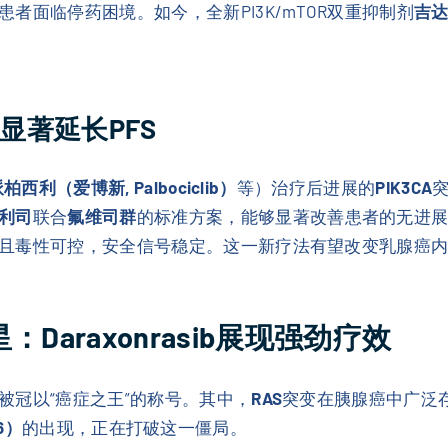
者面临停药困境。如今，全新PI3K/mTOR双重抑制剂
吉达利
：显著延长PFS
柏西利（爱博新, Palbociclib）
等）治疗后进展的
PIK3CA
利司
联合
氟维司群
的标准方案，能够显著改善患者的无进展
且毒性可控，安全信号稳定。这一新疗法有望改变乳腺癌
Daraxonrasib展现强劲疗效
被冠以“癌症之王”的称号。其中，
RAS
突变在胰腺癌中广泛存
36）
的出现，正在打破这一僵局。