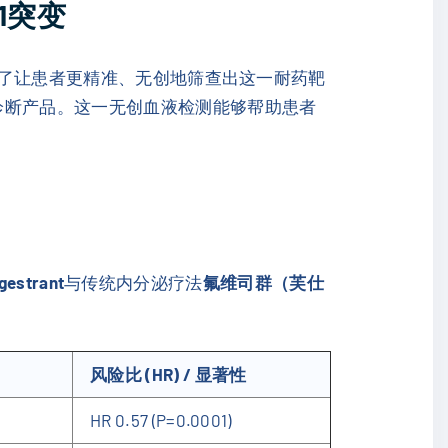
1突变
了让患者更精准、无创地筛查出这一耐药靶
诊断产品。这一无创血液检测能够帮助患者
gestrant
与传统内分泌疗法
氟维司群（芙仕
风险比 (HR) / 显著性
HR 0.57 (P=0.0001)