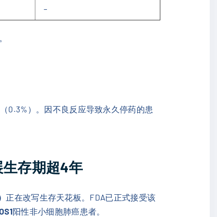
–
。
长（0.3%）。因不良反应导致永久停药的患
展生存期超4年
b）
正在改写生存天花板。FDA已正式接受该
OS1
阳性非小细胞肺癌患者。