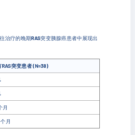
往治疗的晚期
RAS
突变胰腺癌患者中展现出
RAS突变患者 (N=38)
%
%
1个月
.6个月