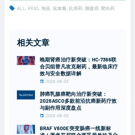
ALL
KRAS
免疫
实体瘤
抗癌药
胰腺癌
靶向药
相关文章
晚期肾癌治疗新突破：HC-7366联
合贝组替凡攻克耐药，最新临床疗
效与安全数据详解
2026-08-03
肺癌乳腺癌靶向治疗新突破：
2026ASCO多款前沿抗癌新药疗效
与副作用深度盘点
2026-08-03
BRAF V600E突变肠癌一线新标
准！恩考芬尼联合西妥昔单抗及化