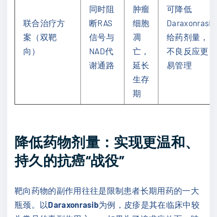
同时阻
肿瘤
可降低
联合治疗方
断RAS
细胞
Daraxonrasib
案（双靶
信号与
凋
给药剂量，
向）
NAD代
亡，
不良反应更
谢通路
延长
易管理
生存
期
降低药物剂量：实现更温和、
持久的抗癌“战役”
靶向药物的副作用往往是限制患者长期用药的一大
瓶颈。以
Daraxonrasib
为例，皮疹是其在临床中较