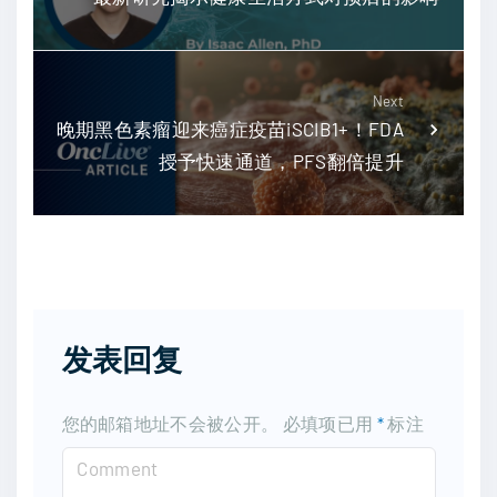
Next
晚期黑色素瘤迎来癌症疫苗iSCIB1+！FDA
授予快速通道，PFS翻倍提升
发表回复
您的邮箱地址不会被公开。
必填项已用
*
标注
C
o