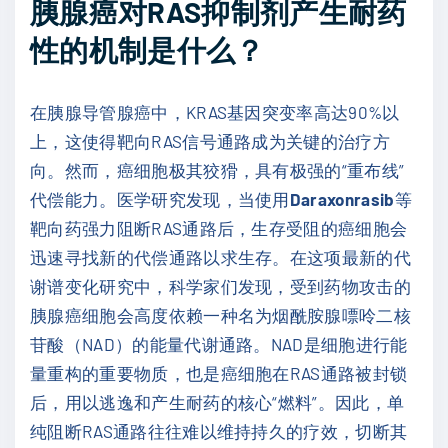
胰腺癌对RAS抑制剂产生耐药
性的机制是什么？
在胰腺导管腺癌中，KRAS基因突变率高达90%以
上，这使得靶向RAS信号通路成为关键的治疗方
向。然而，癌细胞极其狡猾，具有极强的“重布线”
代偿能力。医学研究发现，当使用
Daraxonrasib
等
靶向药强力阻断RAS通路后，生存受阻的癌细胞会
迅速寻找新的代偿通路以求生存。在这项最新的代
谢谱变化研究中，科学家们发现，受到药物攻击的
胰腺癌细胞会高度依赖一种名为烟酰胺腺嘌呤二核
苷酸（NAD）的能量代谢通路。NAD是细胞进行能
量重构的重要物质，也是癌细胞在RAS通路被封锁
后，用以逃逸和产生耐药的核心“燃料”。因此，单
纯阻断RAS通路往往难以维持持久的疗效，切断其