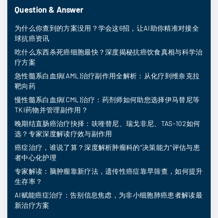
Question & Answer
为什么你查到的方案没用？学会这6招，让AI助你精准对接全
球抗癌资讯
吃什么东西杀死癌细胞最快？深度揭秘抗癌饮食真相与科学治
疗方案
急性髓系白血病(AML)治疗副作用全解析：从化疗到维奈克拉
靶向药
慢性髓系白血病(CML)治疗：药剂师如何助您选择伊马替尼等
TKI药物并管理副作用？
晚期结直肠癌治疗抉择：呋喹替尼、瑞戈非尼、TAS-102如何
选？专家深度解读疗效与副作用
癌症治疗，谁说了算？深度解析肿瘤科的“决策能力”评估与患
者中心化护理
专家解读：脑肿瘤靠新疗法，遗传性癌症靠早筛查，如何提升
生存率？
AI赋能癌症治疗：告别信息焦虑，为非小细胞肺癌患者解读最
新治疗方案