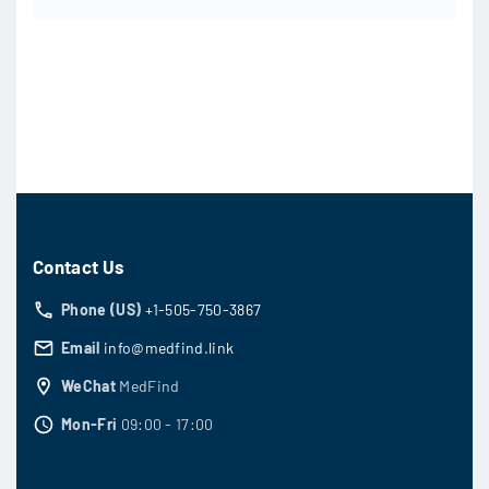
Contact Us
Phone (US)
+1-505-750-3867
Email
info@medfind.link
WeChat
MedFind
Mon-Fri
09:00 - 17:00