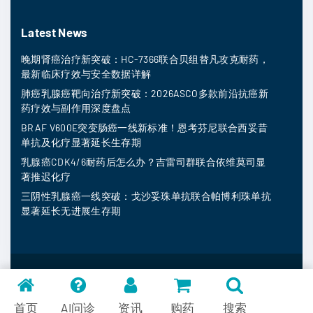
Latest News
晚期肾癌治疗新突破：HC-7366联合贝组替凡攻克耐药，
最新临床疗效与安全数据详解
肺癌乳腺癌靶向治疗新突破：2026ASCO多款前沿抗癌新
药疗效与副作用深度盘点
BRAF V600E突变肠癌一线新标准！恩考芬尼联合西妥昔
单抗及化疗显著延长生存期
乳腺癌CDK4/6耐药后怎么办？吉雷司群联合依维莫司显
著推迟化疗
三阴性乳腺癌一线突破：戈沙妥珠单抗联合帕博利珠单抗
显著延长无进展生存期
MedFind ©
2026
常见问题
首页
AI问诊
资讯
购药
搜索