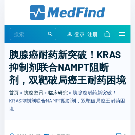
S
k
i
p
S
登录
注册
t
e
o
a
胰腺癌耐药新突破！KRAS
c
r
o
抑制剂联合NAMPT阻断
c
n
h
剂，双靶破局癌王耐药困境
t
f
e
o
首页
»
抗癌资讯
»
临床研究
»
胰腺癌耐药新突破！
n
r
KRAS抑制剂联合NAMPT阻断剂，双靶破局癌王耐药困
t
:
境