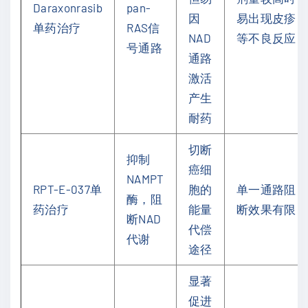
Daraxonrasib
pan-
因
易出现皮疹
单药治疗
RAS信
NAD
等不良反应
号通路
通路
激活
产生
耐药
切断
抑制
癌细
NAMPT
RPT-E-037单
胞的
单一通路阻
酶，阻
药治疗
能量
断效果有限
断NAD
代偿
代谢
途径
显著
促进