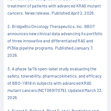
treatment of patients with advanced KRAS mutant
cancers. News release. Published April 2, 2026.
2. BridgeBio Oncology Therapeutics, Inc. BBOT
announces new clinical data advancing its portfolio
of three innovative and differentiated RAS and
PI3Kα pipeline programs. Published January 7,
2026.
3. A phase 1a/1b open-label study evaluating the
safety, tolerability, pharmacokinetics, and efficacy
of BBO-11818 in subjects with advanced KRAS
mutant cancers (NCT06917079). Updated March 23,
2026.
4. Evrard C, Pelras A, Rivet S, et al. Predictive and