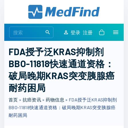
S
k
i
p
S
登录
注册
t
e
o
a
FDA授予泛KRAS抑制剂
c
r
o
BBO-11818快速通道资格：
c
n
h
破局晚期KRAS突变胰腺癌
t
f
e
o
耐药困局
n
r
t
首页
»
抗癌资讯
»
药物信息
:
»
FDA授予泛KRAS抑制剂
BBO-11818快速通道资格：破局晚期KRAS突变胰腺癌
耐药困局