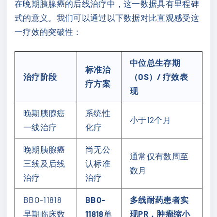
在晚期胰腺癌的后线治疗中，这一数据具有里程碑
式的意义。我们可以通过以下数据对比直观感受这
一疗效的突破性：
中位总生存期
标准治
治疗阶段
（OS）/ 疗效表
疗方案
现
晚期胰腺癌
系统性
小于12个月
一线治疗
化疗
晚期胰腺癌
尚无公
通常仅有数周至
三线及后线
认标准
数月
治疗
治疗
BBO-11818
BBO-
多线耐药患者实
早期临床数
11818
单
现PR，肿瘤缩小