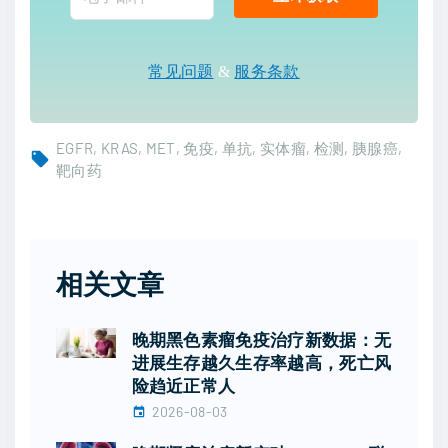
常见问题
&
服务条款
EGFR
KRAS
MET
免疫
单抗
实体瘤
检测
胰腺癌
靶向药
相关文章
晚期黑色素瘤免疫治疗新数据：无
进展生存越久生存率越高，死亡风
险趋近正常人
2026-08-03