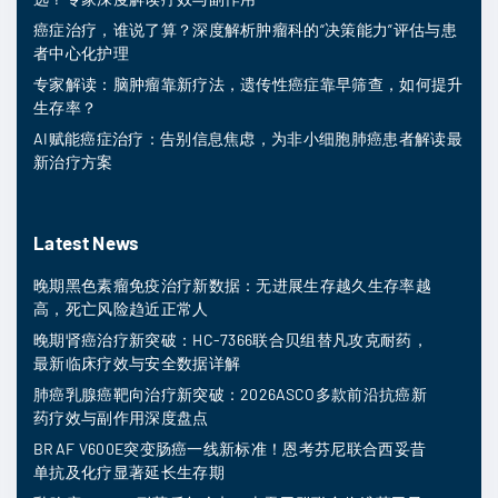
癌症治疗，谁说了算？深度解析肿瘤科的“决策能力”评估与患
者中心化护理
专家解读：脑肿瘤靠新疗法，遗传性癌症靠早筛查，如何提升
生存率？
AI赋能癌症治疗：告别信息焦虑，为非小细胞肺癌患者解读最
新治疗方案
Latest News
晚期黑色素瘤免疫治疗新数据：无进展生存越久生存率越
高，死亡风险趋近正常人
晚期肾癌治疗新突破：HC-7366联合贝组替凡攻克耐药，
最新临床疗效与安全数据详解
肺癌乳腺癌靶向治疗新突破：2026ASCO多款前沿抗癌新
药疗效与副作用深度盘点
BRAF V600E突变肠癌一线新标准！恩考芬尼联合西妥昔
单抗及化疗显著延长生存期