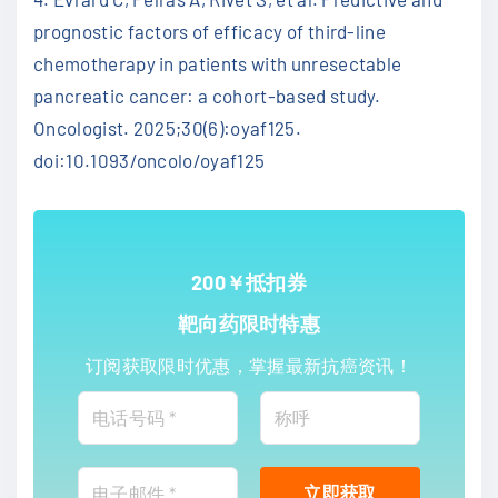
prognostic factors of efficacy of third-line
chemotherapy in patients with unresectable
pancreatic cancer: a cohort-based study.
Oncologist. 2025;30(6):oyaf125.
doi:10.1093/oncolo/oyaf125
200￥抵扣券
靶向药限时特惠
订阅获取限时优惠，掌握最新抗癌资讯！