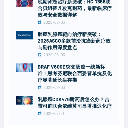
晚期肾癌治疗新突破：HC-7366联
合贝组替凡攻克耐药，最新临床疗
效与安全数据详解
2026-08-03
肺癌乳腺癌靶向治疗新突破：
2026ASCO多款前沿抗癌新药疗效
与副作用深度盘点
2026-08-03
BRAF V600E突变肠癌一线新标
准！恩考芬尼联合西妥昔单抗及化
疗显著延长生存期
2026-08-03
乳腺癌CDK4/6耐药后怎么办？吉
雷司群联合依维莫司显著推迟化疗
2026-07-31