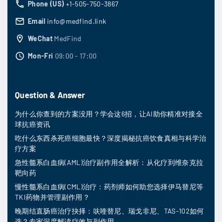
Phone (US)
+1-505-750-3867
Email
info@medfind.link
WeChat
MedFind
Mon-Fri
09:00 - 17:00
Question & Answer
为什么你查到的方案没用？学会这6招，让AI助你精准对接全
球抗癌资讯
吃什么东西杀死癌细胞最快？深度揭秘抗癌饮食真相与科学治
疗方案
急性髓系白血病(AML)治疗副作用全解析：从化疗到维奈克拉
靶向药
慢性髓系白血病(CML)治疗：药剂师如何助您选择伊马替尼等
TKI药物并管理副作用？
晚期结直肠癌治疗抉择：呋喹替尼、瑞戈非尼、TAS-102如何
选？专家深度解读疗效与副作用