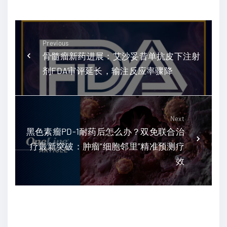
Previous
骨髓瘤新药进展：艾沙妥昔单抗皮下注射
剂FDA审评延长，输注反应率骤降
Next
黑色素瘤PD-1耐药后怎么办？双免联合治
疗最新突破：肿瘤“细胞邻里”精准预测疗
效