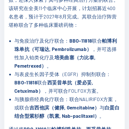
该研究在全美11个临床中心开展，计划招募近400
名患者，预计于2027年8月完成。其联合治疗阵营
堪称联合了多种临床重磅药物：
与免疫治疗及化疗联合：
BBO-11818
联合
帕博利
珠单抗（可瑞达, Pembrolizumab）
，并可选择
性加入铂类化疗及
培美曲塞（力比泰,
Pemetrexed）
。
与表皮生长因子受体（EGFR）抑制剂联合：
BBO-11818
联合
西妥昔单抗（爱必妥,
Cetuximab）
，并可联合FOLFOX方案。
与胰腺癌经典化疗联合：联合NALIRIFOX方案，
或联合
吉西他滨（健择, Gemcitabine）
与
白蛋白
结合型紫杉醇（凯素, Nab-paclitaxel）
。
通过将
BBO-11818
与
帕博利珠单抗
、
西妥昔单抗
、