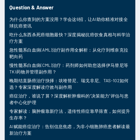
Question & Answer
为什么你查到的方案没用？学会这6招，让AI助你精准对接全
球抗癌资讯
吃什么东西杀死癌细胞最快？深度揭秘抗癌饮食真相与科学治
疗方案
急性髓系白血病(AML)治疗副作用全解析：从化疗到维奈克拉
靶向药
慢性髓系白血病(CML)治疗：药剂师如何助您选择伊马替尼等
TKI药物并管理副作用？
晚期结直肠癌治疗抉择：呋喹替尼、瑞戈非尼、TAS-102如何
选？专家深度解读疗效与副作用
癌症治疗，谁说了算？深度解析肿瘤科的“决策能力”评估与患
者中心化护理
专家解读：脑肿瘤靠新疗法，遗传性癌症靠早筛查，如何提升
生存率？
AI赋能癌症治疗：告别信息焦虑，为非小细胞肺癌患者解读最
新治疗方案