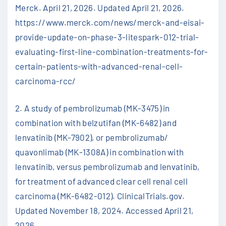
Merck. April 21, 2026. Updated April 21, 2026.
https://www.merck.com/news/merck-and-eisai-
provide-update-on-phase-3-litespark-012-trial-
evaluating-first-line-combination-treatments-for-
certain-patients-with-advanced-renal-cell-
carcinoma-rcc/
2. A study of pembrolizumab (MK-3475) in
combination with belzutifan (MK-6482) and
lenvatinib (MK-7902), or pembrolizumab/​
quavonlimab (MK-1308A) in combination with
lenvatinib, versus pembrolizumab and lenvatinib,
for treatment of advanced clear cell renal cell
carcinoma (MK-6482-012). ClinicalTrials.gov.
Updated November 18, 2024. Accessed April 21,
2026.