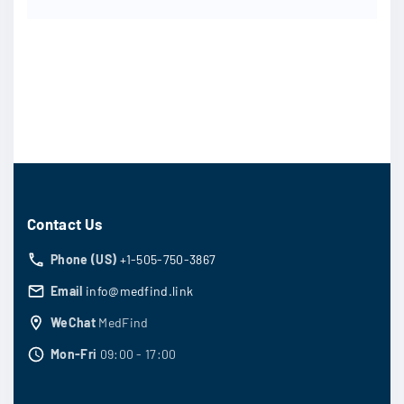
Contact Us
Phone (US)
+1-505-750-3867
Email
info@medfind.link
WeChat
MedFind
Mon-Fri
09:00 - 17:00