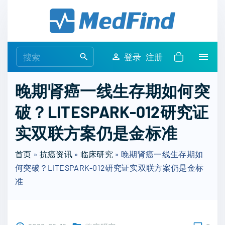
S
k
i
p
S
登录
注册
t
e
o
a
晚期肾癌一线生存期如何突
c
r
o
破？LITESPARK-012研究证
c
n
h
实双联方案仍是金标准
t
f
e
o
首页
»
抗癌资讯
»
临床研究
»
晚期肾癌一线生存期如
n
r
何突破？LITESPARK-012研究证实双联方案仍是金标
t
:
准