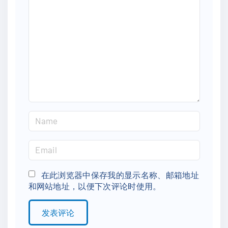
m
m
e
n
t
N
a
m
E
e
m
*
a
在此浏览器中保存我的显示名称、邮箱地址
和网站地址，以便下次评论时使用。
i
l
*