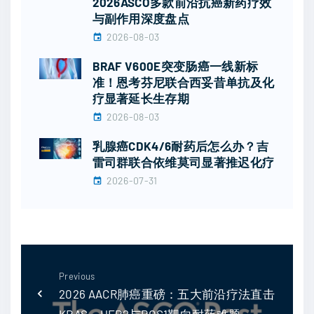
2026ASCO多款前沿抗癌新药疗效
与副作用深度盘点
2026-08-03
BRAF V600E突变肠癌一线新标
准！恩考芬尼联合西妥昔单抗及化
疗显著延长生存期
2026-08-03
乳腺癌CDK4/6耐药后怎么办？吉
雷司群联合依维莫司显著推迟化疗
2026-07-31
Previous
2026 AACR肺癌重磅：五大前沿疗法直击
KRAS、HER2与ROS1靶向耐药难题