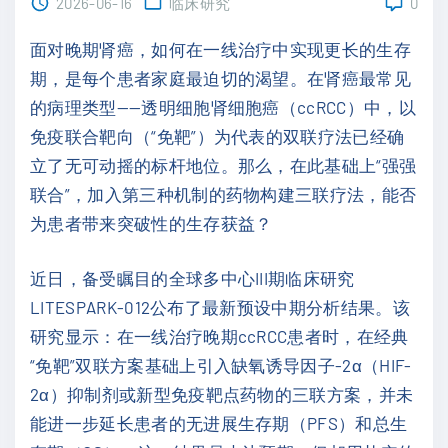
2026-06-16
临床研究
0
面对晚期肾癌，如何在一线治疗中实现更长的生存
期，是每个患者家庭最迫切的渴望。在肾癌最常见
的病理类型——透明细胞肾细胞癌（ccRCC）中，以
免疫联合靶向（“免靶”）为代表的双联疗法已经确
立了无可动摇的标杆地位。那么，在此基础上“强强
联合”，加入第三种机制的药物构建三联疗法，能否
为患者带来突破性的生存获益？
近日，备受瞩目的全球多中心III期临床研究
LITESPARK-012公布了最新预设中期分析结果。该
研究显示：在一线治疗晚期ccRCC患者时，在经典
“免靶”双联方案基础上引入缺氧诱导因子-2α（HIF-
2α）抑制剂或新型免疫靶点药物的三联方案，并未
能进一步延长患者的无进展生存期（PFS）和总生