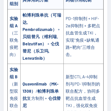
组别
帕博利珠单抗（可瑞
实验
PD-1抑制剂 + HIF-
达,
组 A
2α抑制剂 + 多靶点
Pembrolizumab）
+
（三
抗血管生成TKI，
贝组替凡（维利瑞,
联免
实现“免疫+缺氧通
Belzutifan）
+
仑伐
疫靶
路+靶向”三维合
替尼（乐卫玛,
向）
击。
Lenvatinib）
实验
组 B
新型CTLA-4抑制
（新
Quavonlimab（MK-
剂与PD-1抑制剂的
型双
1308）
/
帕博利珠单
联合配方，协同多
免疫
抗
复方制剂 +
仑伐替
靶点抗血管生成
联合
尼
TKI，强化双免疫