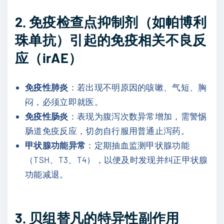
2. 免疫检查点抑制剂（如
帕博利
珠单抗
）引起的免疫相关不良反
应（irAE）
免疫性肺炎
：若出现不明原因的咳嗽、气短、胸
闷，必须立即就医。
免疫性肠炎
：表现为腹泻次数异常增加，需警惕
肠道免疫反应，切勿自行服用普通止泻药。
甲状腺功能异常
：定期抽血监测甲状腺功能
（TSH、T3、T4），以便及时发现并纠正甲状腺
功能减退。
3.
贝组替凡
的特异性副作用