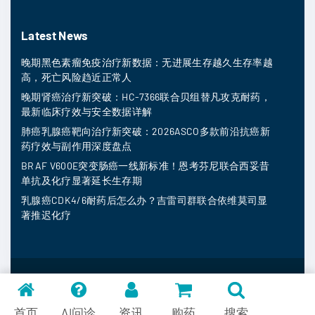
Latest News
晚期黑色素瘤免疫治疗新数据：无进展生存越久生存率越
高，死亡风险趋近正常人
晚期肾癌治疗新突破：HC-7366联合贝组替凡攻克耐药，
最新临床疗效与安全数据详解
肺癌乳腺癌靶向治疗新突破：2026ASCO多款前沿抗癌新
药疗效与副作用深度盘点
BRAF V600E突变肠癌一线新标准！恩考芬尼联合西妥昔
单抗及化疗显著延长生存期
乳腺癌CDK4/6耐药后怎么办？吉雷司群联合依维莫司显
著推迟化疗
MedFind ©
2026
常见问题
首页
AI问诊
资讯
购药
搜索