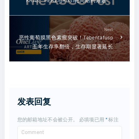
Next
恶性葡萄膜黑色素瘤突破！Tebentafusp
五年生存率翻倍，生存期显著延长
发表回复
您的邮箱地址不会被公开。
必填项已用
*
标注
C
o