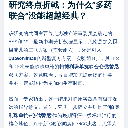
研究终点折戟：为什么“多药
联合”没能超越经典？
该研究的共同主要终点为独立评审委员会确定的
PFS和OS。最新中期分析数据显示，无论是加入
贝
组替凡
的三联方案（实验组 A），还是引入
Quavonlimab
的新型复方方案（实验组 B），其PFS
和OS均未能超越单纯的
帕博利珠单抗
联合
仑伐替尼
双联方案。这意味着，盲目增加抗癌药物的种类，
并不一定能转化为更优的生存时间。
然而，专家指出，这一结果对临床实践具有极其深
远的指导意义。首先，它进一步确立并巩固了“
帕博
利珠单抗
+
仑伐替尼
”作为晚期肾癌一线标准治疗的
核心地位。对于新诊断的晚期ccRCC患者，无需为