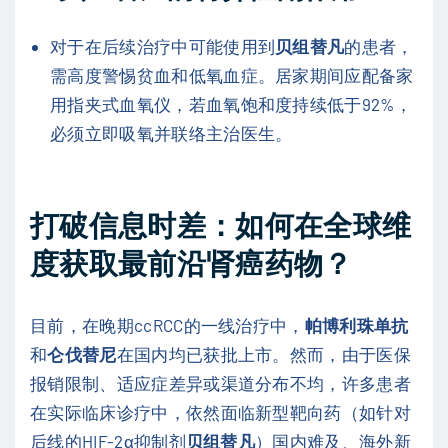
对于在后续治疗中可能使用到
贝组替凡
的患者，
需高度警惕贫血和低氧血症。居家期间应配备家
用指夹式血氧仪，若血氧饱和度持续低于92%，
必须立即吸氧并联络主治医生。
打破信息时差：如何在全球维
度获取最前沿肾癌药物？
目前，在晚期ccRCC的一线治疗中，
帕博利珠单抗
和
仑伐替尼
在国内均已获批上市。然而，由于医保
报销限制、适应症差异或渠道分布不均，许多患者
在实际临床诊疗中，依然面临新型靶向药（如针对
后线的HIF-2α抑制剂
贝组替凡
）国内难及、海外新