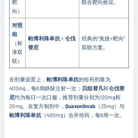
靶
联合靶向效应。
向）
对照
组
帕博利珠单抗
+
仑伐
经典的“免疫+靶向”
（标
替尼
双联方案。
准双
联）
在剂量设置上，
帕博利珠单抗
的给药剂量为
400mg，每6周静脉注射一次；
贝组替凡
和
仑伐替
尼
均为每日一次口服，推荐剂量分别为120mg和
20mg。在复方制剂中，
Quavonlimab
（25mg）与
帕博利珠单抗
（400mg）合并给药，每6周一次。