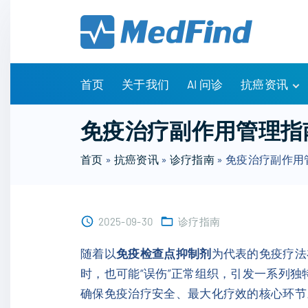
S
k
i
p
t
首页
关于我们
AI 问诊
抗癌资讯
o
c
有问有答
免疫治疗副作用管理指南
o
诊疗指南
n
首页
»
抗癌资讯
»
诊疗指南
»
免疫治疗副作用
药物信息
t
医改政策
e
知识科普
n
临床研究
2025-09-30
诊疗指南
t
NCCN指南
随着以
免疫检查点抑制剂
为代表的免疫疗法
时，也可能“误伤”正常组织，引发一系列独
确保免疫治疗安全、最大化疗效的核心环节