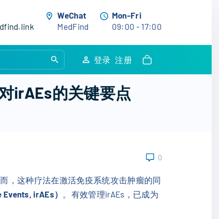
WeChat
Mon-Fri
find.link
MedFind
09:00 - 17:00
S
登录
注册
e
a
rAEs的关键要点
r
c
h
f
o
0
r
:
然而，这种疗法在激活免疫系统攻击肿瘤的同
vents, irAEs）
。有效管理irAEs，已成为