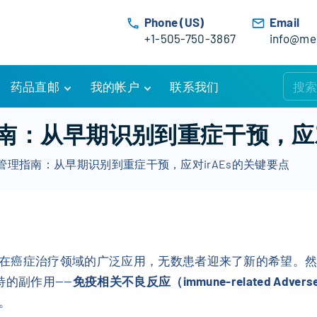
Phone (US)
Email
+1-505-750-3867
info@med
药品直邮
我的帐户
联系我们
购物车
账户详情
：从早期识别到重症干预，应对i
订单追踪
我的订单
管理指南：从早期识别到重症干预，应对irAEs的关键要点
优惠活动
常见问题
服务条款
在癌症治疗领域的广泛应用，无数患者迎来了新的希望。
特的副作用——
免疫相关不良反应（immune-related Adverse E
。