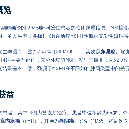
概览
5月期间确诊的1333例妇科癌症患者的临床病理信息、MSI检
-H的发生率，并探讨ICIs在治疗MSI-H晚期或复发性妇科
H发生率最高，达到25.7%（280/1091）。其次是
卵巢癌
、输卵
3）。按组织学类型评估，去分化癌的MSI-H发生率最高，为52.
究结果基本一致，强调了MSI-H在不同妇科肿瘤类型中的差
获益
疗的患者，其中16例为复发后治疗。患者中位年龄为54岁，82
子宫内膜癌
（n=11），其余为
外阴癌
。31%（11/35）的病例