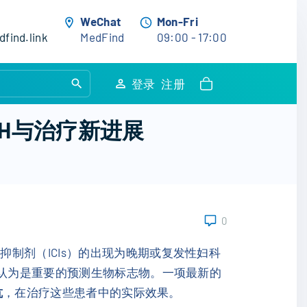
WeChat
Mon-Fri
find.link
MedFind
09:00 - 17:00
S
登录
注册
e
a
-H与治疗新进展
r
c
h
f
o
0
r
:
制剂（ICIs）的出现为晚期或复发性妇科
被认为是重要的预测生物标志物。一项最新的
抗
，在治疗这些患者中的实际效果。