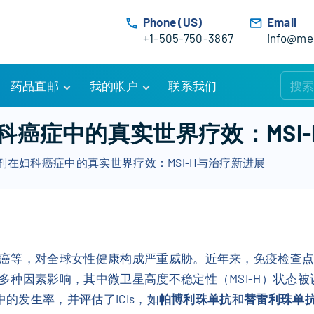
Phone (US)
Email
+1-505-750-3867
info@med
药品直邮
我的帐户
联系我们
购物车
账户详情
癌症中的真实世界疗效：MSI
订单追踪
我的订单
剂在妇科癌症中的真实世界疗效：MSI-H与治疗新进展
优惠活动
常见问题
服务条款
癌等，对全球女性健康构成严重威胁。近年来，免疫检查点抑
多种因素影响，其中微卫星高度不稳定性（MSI-H）状态
中的发生率，并评估了ICIs，如
帕博利珠单抗
和
替雷利珠单