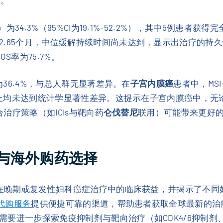
）。
4.3%（95%CI为19.1%-52.2%），其中5例患者获
.65个月，中位缓解持续时间尚未达到，显示出治疗的持久
S率为75.7%。
为36.4%，与总人群无显著差异。在
子宫内膜癌
患者中，MS
OS上均未达到统计学显著性差异。这提示在子宫内膜癌中，无
合治疗策略（如ICIs与靶向药
仑伐替尼
联用）可能带来更好
与海外购药选择
s在晚期或复发性妇科癌症治疗中的临床获益，并揭示了不同妇
药代购服务
提供便捷可靠的渠道，帮助患者获取全球最新的治
要进一步探索免疫抑制剂与靶向治疗（如CDK4/6抑制剂