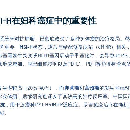
I-H在妇科癌症中的重要性
系统来对抗肿瘤，已彻底改变了多种实体瘤的治疗格局。
关重要。
MSI-H
状态，通常与错配修复缺陷（dMMR）相关
R基因发生突变或MLH1基因启动子甲基化时，会导致dMMR，进
原形成增加、淋巴细胞浸润以及PD-L1、PD-1等免疫检
MR发生率较高（20%-40%），而
卵巢癌
和
宫颈癌
的发生率相对
dMMR实体瘤，后续研究也证实了其较高的治疗反应率。中国国
抗
，用于泛瘤种MSI-H/dMMR适应症。尽管免疫治疗在
域。