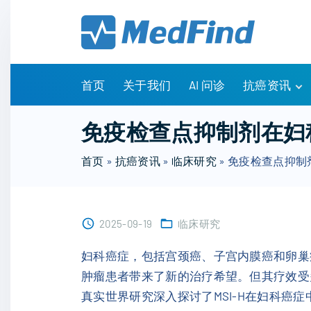
S
k
i
p
t
首页
关于我们
AI 问诊
抗癌资讯
o
c
有问有答
免疫检查点抑制剂在妇科
o
诊疗指南
n
首页
»
抗癌资讯
»
临床研究
»
免疫检查点抑制
药物信息
t
医改政策
e
知识科普
n
临床研究
2025-09-19
临床研究
t
NCCN指南
妇科癌症，包括宫颈癌、子宫内膜癌和卵巢
肿瘤患者带来了新的治疗希望。但其疗效受
真实世界研究深入探讨了MSI-H在妇科癌症