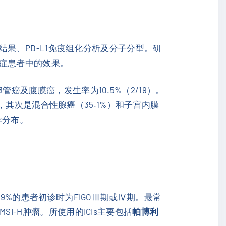
测结果、PD-L1免疫组化分析及分子分型。研
癌症患者中的效果。
管癌及腹膜癌，发生率为10.5%（2/19）。
9%，其次是混合性腺癌（35.1%）和子宫内膜
异分布。
.9%的患者初诊时为FIGOⅢ期或Ⅳ期。最常
为MSI-H肿瘤。所使用的ICIs主要包括
帕博利