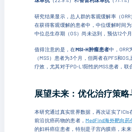
珠单抗
（22.9%）和
替雷利珠单抗
（77.1%
研究结果显示，总人群的客观缓解率（ORR）为3
在获得客观缓解的患者中，中位缓解时间为2
中位总生存期（OS）尚未达到，预估12个月O
值得注意的是，在
MSI-H肿瘤患者
中，ORR
（MSS）患者为3个月，但两者在PFS和
疗效，尤其对于PD-L1阳性的MSS患者，联
展望未来：优化治疗策略
本研究通过真实世界数据，再次证实了ICI
前沿抗癌药物的患者，
MedFind海外靶向
的妇科癌症患者，特别是子宫内膜癌，未来需