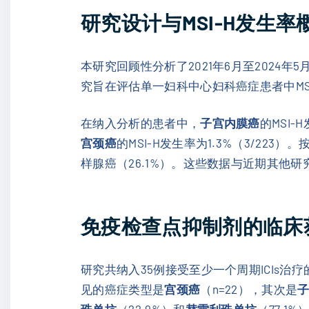
研究设计与MSI-H发生率
本研究回顾性分析了2021年6月至2024年
究旨在评估单一妇科中心妇科癌症患者中MSI
在纳入分析的患者中，
子宫内膜癌
的MSI-
宫颈癌
的MSI-H发生率为1.3%（3/22
样腺癌（26.1%）。这些数据与近期其他研
免疫检查点抑制剂的临床
研究共纳入35例接受至少一个周期ICIs治
见的癌症类型是
宫颈癌
（n=22），其次是