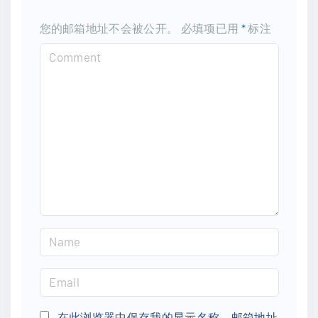
您的邮箱地址不会被公开。
必填项已用
*
标注
C
o
m
m
e
n
t
N
a
m
E
e
m
*
a
在此浏览器中保存我的显示名称、邮箱地址