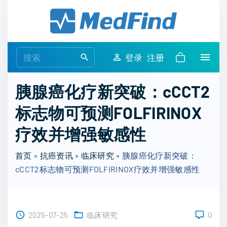
S
k
i
p
S
登录
注册
t
e
o
a
胰腺癌化疗新突破：cCCT2
c
r
o
标志物可预测FOLFIRINOX
c
n
h
疗效并增强敏感性
t
f
e
o
首页
»
抗癌资讯
»
临床研究
»
胰腺癌化疗新突破：
n
r
cCCT2标志物可预测FOLFIRINOX疗效并增强敏感性
t
:
2025-07-25
临床研究
0