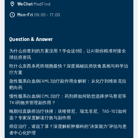
WeChat
MedFind
Mon-Fri
09:00 - 17:00
Question & Answer
为什么你查到的方案没用？学会这6招，让AI助你精准对接全
球抗癌资讯
吃什么东西杀死癌细胞最快？深度揭秘抗癌饮食真相与科学治
疗方案
急性髓系白血病(AML)治疗副作用全解析：从化疗到维奈克拉
靶向药
慢性髓系白血病(CML)治疗：药剂师如何助您选择伊马替尼等
TKI药物并管理副作用？
晚期结直肠癌治疗抉择：呋喹替尼、瑞戈非尼、TAS-102如何
选？专家深度解读疗效与副作用
癌症治疗，谁说了算？深度解析肿瘤科的“决策能力”评估与患
者中心化护理