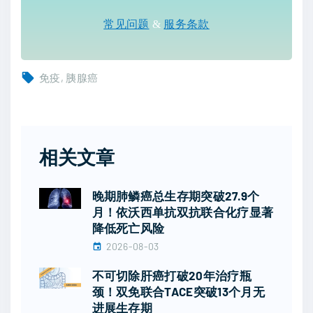
常见问题
&
服务条款
免疫
胰腺癌
相关文章
晚期肺鳞癌总生存期突破27.9个
月！依沃西单抗双抗联合化疗显著
降低死亡风险
2026-08-03
不可切除肝癌打破20年治疗瓶
颈！双免联合TACE突破13个月无
进展生存期