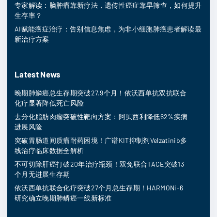
专家解读：脑肿瘤靠新疗法，遗传性癌症靠早筛查，如何提升
生存率？
AI赋能癌症治疗：告别信息焦虑，为非小细胞肺癌患者解读最
新治疗方案
Latest News
晚期肺鳞癌总生存期突破27.9个月！依沃西单抗双抗联合
化疗显著降低死亡风险
去分化脂肪肉瘤突破性靶向方案：阿贝西利降低62%疾病
进展风险
突破胃肠道间质瘤耐药困境！广谱KIT抑制剂Velzatinib多
线治疗临床数据全解析
不可切除肝癌打破20年治疗瓶颈！双免联合TACE突破13
个月无进展生存期
依沃西单抗联合化疗突破27个月总生存期！HARMONi-6
研究确立晚期肺鳞癌一线新标准