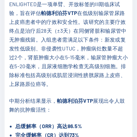
ENLIGHTED是一项单臂、开放标签的III期临床试
验，旨在评估
帕德利泊芬VTP
在低级别输尿管尿路
上皮癌患者中的疗效和安全性。该研究的主要疗效
终点是治疗后28天（±3天）在同侧肾脏和输尿管中
无肿瘤残留。入组患者需满足以下条件：新发或复
发性低级别、非侵袭性UTUC，肿瘤病灶数量不超
过2个，肾脏肿瘤大小在5-15毫米，输尿管肿瘤大小
在5-20毫米，且尿液细胞学检查无高级别细胞。排
除标准包括高级别或肌层浸润性膀胱尿路上皮癌、
上尿路原位癌等。
中期分析结果显示，
帕德利泊芬VTP
展现出令人鼓
舞的抗肿瘤活性：
总缓解率（ORR）高达86.5%
完全缓解率（CR）达到73%