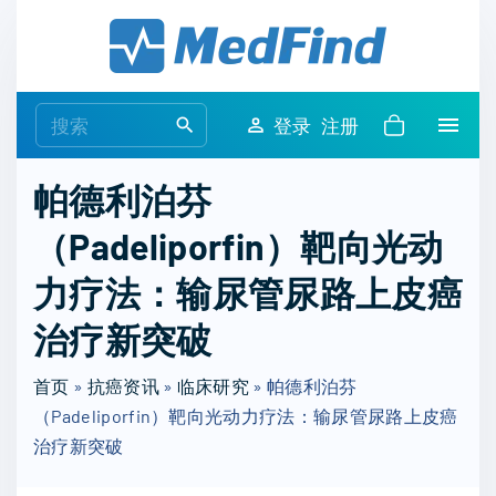
S
k
i
p
S
登录
注册
t
e
o
a
帕德利泊芬
c
r
o
（Padeliporfin）靶向光动
c
n
h
力疗法：输尿管尿路上皮癌
t
f
e
o
治疗新突破
n
r
t
首页
»
抗癌资讯
»
临床研究
:
»
帕德利泊芬
（Padeliporfin）靶向光动力疗法：输尿管尿路上皮癌
治疗新突破