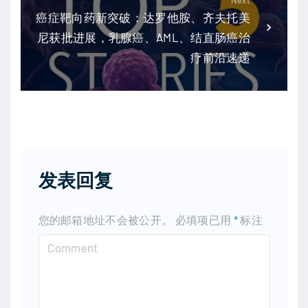
Next
癌症靶向药新突破：达罗他胺、齐夫托美
尼获批进展，乳腺癌、AML、结直肠癌治
疗前沿速递
发表回复
您的邮箱地址不会被公开。
必填项已用
*
标注
C
o
m
m