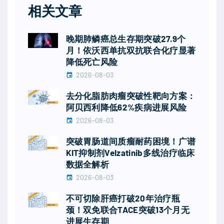
相关文章
晚期肺鳞癌总生存期突破27.9个
月！依沃西单抗双抗联合化疗显著
降低死亡风险
2026-08-03
去分化脂肪肉瘤突破性靶向方案：
阿贝西利降低62%疾病进展风险
2026-08-03
突破胃肠道间质瘤耐药困境！广谱
KIT抑制剂Velzatinib多线治疗临床
数据全解析
2026-08-03
不可切除肝癌打破20年治疗瓶
颈！双免联合TACE突破13个月无
进展生存期