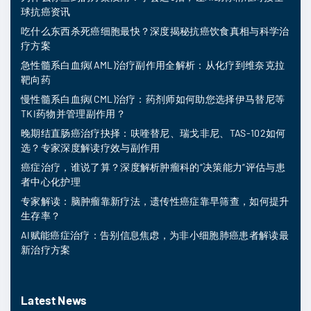
球抗癌资讯
吃什么东西杀死癌细胞最快？深度揭秘抗癌饮食真相与科学治
疗方案
急性髓系白血病(AML)治疗副作用全解析：从化疗到维奈克拉
靶向药
慢性髓系白血病(CML)治疗：药剂师如何助您选择伊马替尼等
TKI药物并管理副作用？
晚期结直肠癌治疗抉择：呋喹替尼、瑞戈非尼、TAS-102如何
选？专家深度解读疗效与副作用
癌症治疗，谁说了算？深度解析肿瘤科的“决策能力”评估与患
者中心化护理
专家解读：脑肿瘤靠新疗法，遗传性癌症靠早筛查，如何提升
生存率？
AI赋能癌症治疗：告别信息焦虑，为非小细胞肺癌患者解读最
新治疗方案
Latest News