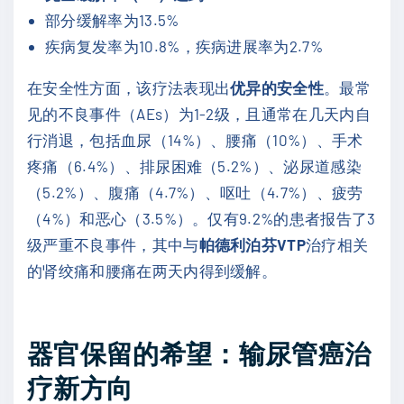
部分缓解率为13.5%
疾病复发率为10.8%，疾病进展率为2.7%
在安全性方面，该疗法表现出
优异的安全性
。最常
见的不良事件（AEs）为1-2级，且通常在几天内自
行消退，包括血尿（14%）、腰痛（10%）、手术
疼痛（6.4%）、排尿困难（5.2%）、泌尿道感染
（5.2%）、腹痛（4.7%）、呕吐（4.7%）、疲劳
（4%）和恶心（3.5%）。仅有9.2%的患者报告了3
级严重不良事件，其中与
帕德利泊芬VTP
治疗相关
的肾绞痛和腰痛在两天内得到缓解。
器官保留的希望：输尿管癌治
疗新方向