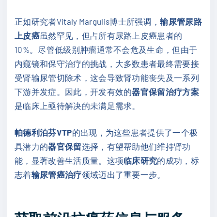
正如研究者Vitaly Margulis博士所强调，
输尿管尿路
上皮癌
虽然罕见，但占所有尿路上皮癌患者的
10%。尽管低级别肿瘤通常不会危及生命，但由于
内窥镜和保守治疗的挑战，大多数患者最终需要接
受肾输尿管切除术，这会导致肾功能丧失及一系列
下游并发症。因此，开发有效的
器官保留治疗方案
是临床上亟待解决的未满足需求。
帕德利泊芬VTP
的出现，为这些患者提供了一个极
具潜力的
器官保留
选择，有望帮助他们维持肾功
能，显著改善生活质量。这项
临床研究
的成功，标
志着
输尿管癌治疗
领域迈出了重要一步。