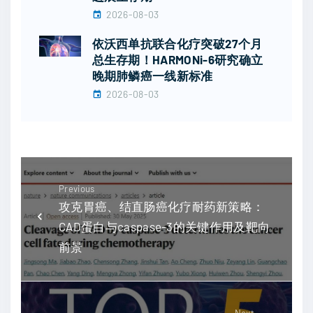
2026-08-03
依沃西单抗联合化疗突破27个月
总生存期！HARMONi-6研究确立
晚期肺鳞癌一线新标准
2026-08-03
Previous
攻克胃癌、结直肠癌化疗耐药新策略：
CAD蛋白与caspase-3的关键作用及靶向
前景