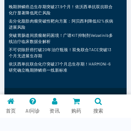
晚期肺鳞癌总生存期突破27.9个月！依沃西单抗双抗联合
化疗显著降低死亡风险
去分化脂肪肉瘤突破性靶向方案：阿贝西利降低62%疾病
进展风险
突破胃肠道间质瘤耐药困境！广谱KIT抑制剂Velzatinib多
线治疗临床数据全解析
不可切除肝癌打破20年治疗瓶颈！双免联合TACE突破13
个月无进展生存期
依沃西单抗联合化疗突破27个月总生存期！HARMONi-6
研究确立晚期肺鳞癌一线新标准
MedFind ©
2026
常见问题
首页
AI问诊
资讯
购药
搜索