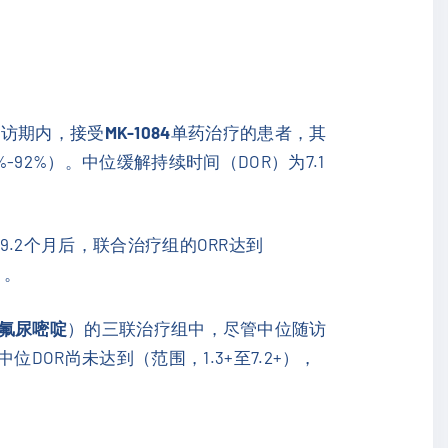
随访期内，接受
MK-1084
单药治疗的患者，其
70%-92%）。中位缓解持续时间（DOR）为7.1
9.2个月后，联合治疗组的ORR达到
）。
-氟尿嘧啶
）的三联治疗组中，尽管中位随访
%），中位DOR尚未达到（范围，1.3+至7.2+），