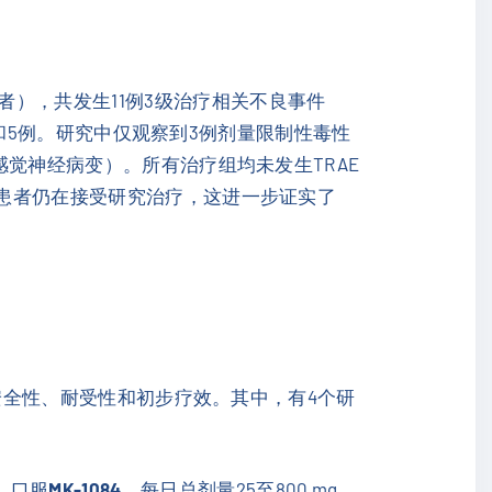
），共发生11例3级治疗相关不良事件
0例和5例。研究中仅观察到3例剂量限制性毒性
感觉神经病变）。所有治疗组均未发生TRAE
组患者仍在接受研究治疗，这进一步证实了
全性、耐受性和初步疗效。其中，有4个研
，口服
MK-1084
，每日总剂量25至800 mg。