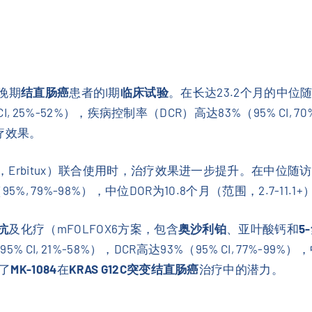
晚期
结直肠癌
患者的I期
临床试验
。在长达23.2个月的中位
, 25%-52%），疾病控制率（DCR）高达83%（95% CI, 
治疗效果。
Erbitux）联合使用时，治疗效果进一步提升。在中位随访
（95%, 79%-98%），中位DOR为10.8个月（范围，2.7-11.1+
抗
及化疗（mFOLFOX6方案，包含
奥沙利铂
、亚叶酸钙和
5
CI, 21%-58%），DCR高达93%（95% CI, 77%-99
了
MK-1084
在
KRAS G12C突变结直肠癌
治疗中的潜力。