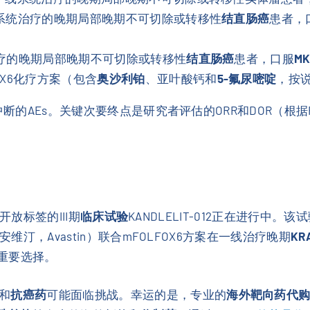
线系统治疗的晚期局部晚期不可切除或转移性
结直肠癌
患者，
治疗的晚期局部晚期不可切除或转移性
结直肠癌
患者，口服
MK
OX6化疗方案（包含
奥沙利铂
、亚叶酸钙和
5-氟尿嘧啶
，按
的AEs。关键次要终点是研究者评估的ORR和DOR（根据REC
开放标签的III期
临床试验
KANDLELIT-012正在进行中。
维汀，Avastin）联合mFOLFOX6方案在一线治疗晚期
KR
重要选择。
和
抗癌药
可能面临挑战。幸运的是，专业的
海外靶向药代