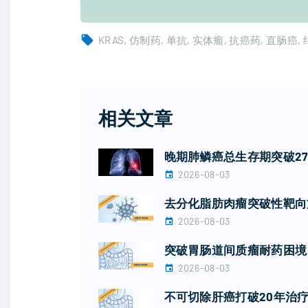
KRAS
仿制药
单抗
实体瘤
抗癌药
直肠癌
相关文章
晚期肺鳞癌总生存期突破2
2026-08-03
去分化脂肪肉瘤突破性靶向
2026-08-03
突破胃肠道间质瘤耐药困境！广
2026-08-03
不可切除肝癌打破20年治疗