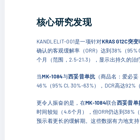
核心研究发现
KANDLELIT-001是一项针对
KRAS G12C突变
确认的客观缓解率（ORR）达到38%（95% CI
个月（范围，2.5-21.3），显示出持久的
当
MK-1084
与
西妥昔单抗
（商品名：爱必妥，
46%（95% CI, 30%-63%），DCR高达92%
更令人振奋的是，在
MK-1084
联合
西妥昔单
时间较短（4.6个月），但ORR仍达到38%（95% 
预示着更长的缓解期。这些数据有力地支持