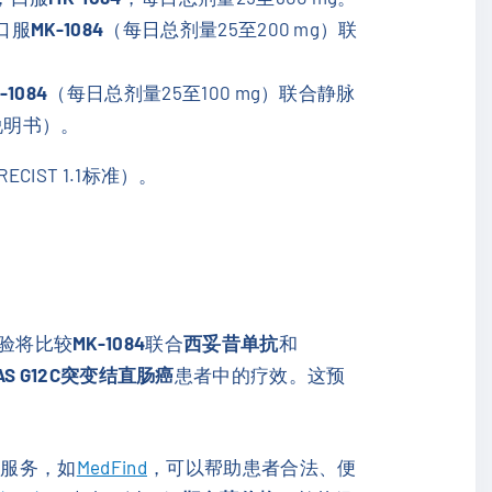
口服
MK-1084
（每日总剂量25至200 mg）联
-1084
（每日总剂量25至100 mg）联合静脉
说明书）。
IST 1.1标准）。
该试验将比较
MK-1084
联合
西妥昔单抗
和
AS G12C突变结直肠癌
患者中的疗效。这预
购
服务，如
MedFind
，可以帮助患者合法、便