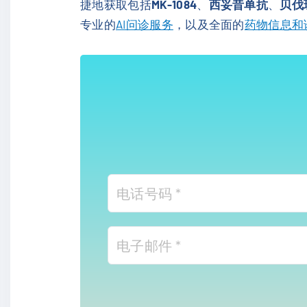
捷地获取包括
MK-1084
、
西妥昔单抗
、
贝伐
专业的
AI问诊服务
，以及全面的
药物信息和