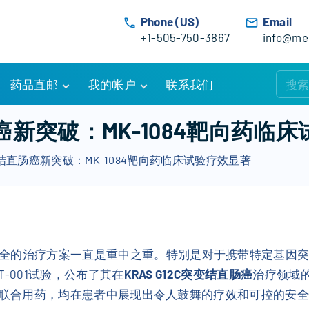
Phone (US)
Email
+1-505-750-3867
info@med
药品直邮
我的帐户
联系我们
购物车
账户详情
直肠癌新突破：MK-1084靶向药临
订单追踪
我的订单
突变结直肠癌新突破：MK-1084靶向药临床试验疗效显著
优惠活动
常见问题
服务条款
全的治疗方案一直是重中之重。特别是对于携带特定基因
T-001试验，公布了其在
KRAS G12C突变结直肠癌
治疗领域
联合用药，均在患者中展现出令人鼓舞的疗效和可控的安