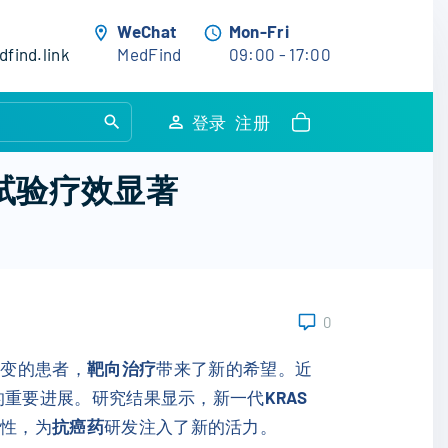
WeChat
Mon-Fri
find.link
MedFind
09:00 - 17:00
S
登录
注册
e
a
床试验疗效显著
r
c
h
f
o
0
r
:
突变的患者，
靶向治疗
带来了新的希望。近
的重要进展。研究结果显示，新一代
KRAS
全性，为
抗癌药
研发注入了新的活力。