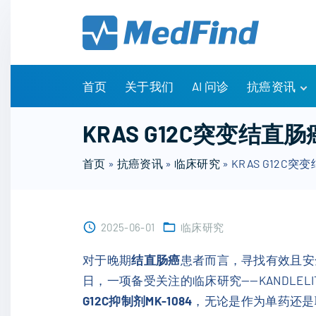
S
k
i
p
t
首页
关于我们
AI 问诊
抗癌资讯
o
c
有问有答
KRAS G12C突变结
o
诊疗指南
n
首页
»
抗癌资讯
»
临床研究
»
KRAS G12C
药物信息
t
医改政策
e
知识科普
n
临床研究
2025-06-01
临床研究
t
NCCN指南
对于晚期
结直肠癌
患者而言，寻找有效且安
日，一项备受关注的临床研究——KANDLELI
G12C抑制剂MK-1084
，无论是作为单药还是