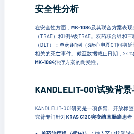
安全性分析
在安全性方面，
MK-1084
及其联合方案表现
（TRAE）和1例4级TRAE。双药联合组和
（DLT）：单药组1例（3级心电图QT间
相关的死亡事件。截至数据截止日期，24%
MK-1084
治疗方案的耐受性。
KANDLELIT-001试验背
KANDLELIT-001研究是一项多臂、开放标签
究臂专门针对
KRAS G12C突变结直肠癌
患者
单药治疗组（臂1+3）：
纳入至少接受过