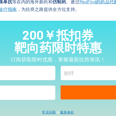
珠单抗
等在内的海外新药和
仿制药
。通过
MedFind的药品
诊疗指南
，为抗癌之路提供全方位支持。
200￥抵扣券
靶向药限时特惠
订阅获取限时优惠，掌握最新抗癌资讯！
常见问题
&
服务条款