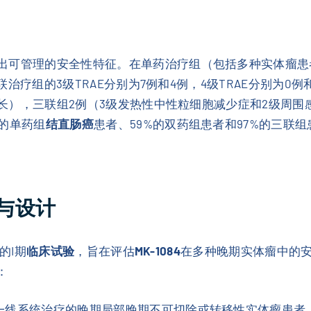
出可管理的安全性特征。在单药治疗组（包括多种实体瘤患者
三联治疗组的3级TRAE分别为7例和4例，4级TRAE分别为
期延长），三联组2例（3级发热性中性粒细胞减少症和2级周围
的单药组
结直肠癌
患者、59%的双药组患者和97%的三联
景与设计
的I期
临床试验
，旨在评估
MK-1084
在多种晚期实体瘤中的安
：
一线系统治疗的晚期局部晚期不可切除或转移性实体瘤患者