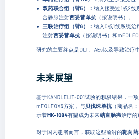
双药联合组（臂5）：
纳入接受过1或2
合静脉注射
西妥昔单抗
（按说明书）。
三联治疗组（臂6）：
纳入0或1线系统
注射
西妥昔单抗
（按说明书）和mFOLF
研究的主要终点是DLT、AEs以及导致治疗中断
未来展望
基于KANDLELIT-001试验的积极结果，一项
mFOLFOX6方案，与
贝伐珠单抗
（商品名：安
示着
MK-1084
有望成为未来
结直肠癌
治疗的
对于国内患者而言，获取这些前沿的
靶向药