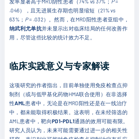
发率显著高于MRD阴性患者（74% vs 37%；
P
=
.046），且无进展生存期也明显缩短（21% vs
63%；
P
= .032）。然而，在MRD阳性患者亚组中，
纳武利尤单抗
并未显示出对临床结局的任何改善作
用，尽管这些比较的统计效力不足。
临床实践意义与专家解读
这项研究的作者指出，目前单独使用免疫检查点抑
制剂（或与低甲基化药物HMA联合使用）在非选择
性
AML
患者中，无论是在MRD阳性还是在一线治疗
中，都未能取得积极结果。这表明，在未经筛选的
AML患者中，靶向
PD1-PDL1
通路的效用可能有限。
研究人员认为，未来可能需要通过进一步的相关性
研究，来识别出可能对免疫检查点抑制治疗有反应