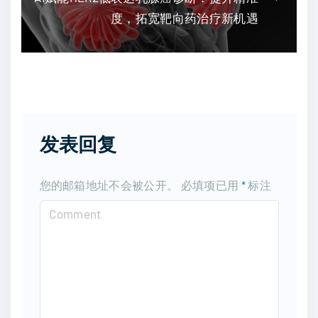
度，拓宽靶向药治疗新机遇
发表回复
您的邮箱地址不会被公开。
必填项已用
*
标注
C
o
m
m
e
n