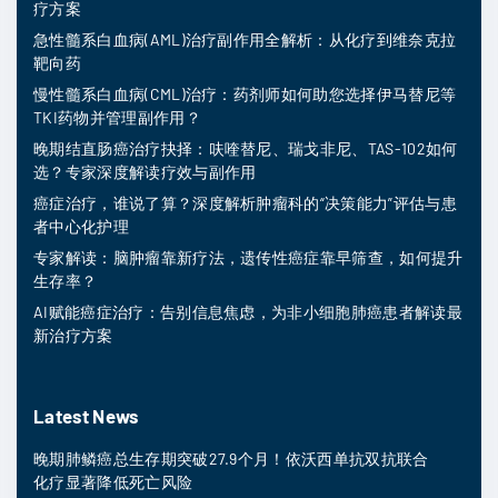
疗方案
急性髓系白血病(AML)治疗副作用全解析：从化疗到维奈克拉
靶向药
慢性髓系白血病(CML)治疗：药剂师如何助您选择伊马替尼等
TKI药物并管理副作用？
晚期结直肠癌治疗抉择：呋喹替尼、瑞戈非尼、TAS-102如何
选？专家深度解读疗效与副作用
癌症治疗，谁说了算？深度解析肿瘤科的“决策能力”评估与患
者中心化护理
专家解读：脑肿瘤靠新疗法，遗传性癌症靠早筛查，如何提升
生存率？
AI赋能癌症治疗：告别信息焦虑，为非小细胞肺癌患者解读最
新治疗方案
Latest News
晚期肺鳞癌总生存期突破27.9个月！依沃西单抗双抗联合
化疗显著降低死亡风险