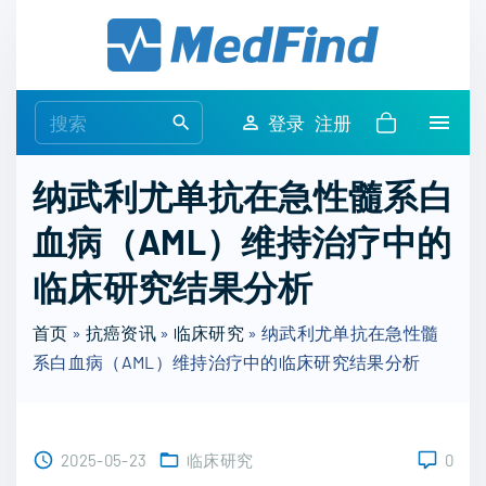
S
k
i
p
S
登录
注册
t
e
o
a
纳武利尤单抗在急性髓系白
c
r
o
血病（AML）维持治疗中的
c
n
h
临床研究结果分析
t
f
e
o
首页
»
抗癌资讯
»
临床研究
»
纳武利尤单抗在急性髓
n
r
系白血病（AML）维持治疗中的临床研究结果分析
t
:
2025-05-23
临床研究
0