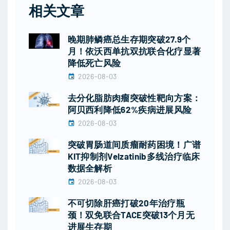
相关文章
晚期肺鳞癌总生存期突破27.9个
月！依沃西单抗双抗联合化疗显著
降低死亡风险
2026-08-03
去分化脂肪肉瘤突破性靶向方案：
阿贝西利降低62%疾病进展风险
2026-08-03
突破胃肠道间质瘤耐药困境！广谱
KIT抑制剂Velzatinib多线治疗临床
数据全解析
2026-08-03
不可切除肝癌打破20年治疗瓶
颈！双免联合TACE突破13个月无
进展生存期