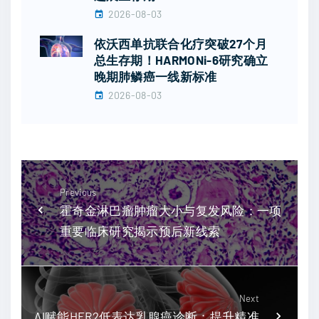
2026-08-03
依沃西单抗联合化疗突破27个月
总生存期！HARMONi-6研究确立
晚期肺鳞癌一线新标准
2026-08-03
Previous
霍奇金淋巴瘤肿瘤大小与复发风险：一项
重要临床研究揭示预后新线索
Next
AI赋能HER2低表达乳腺癌诊断：提升精准