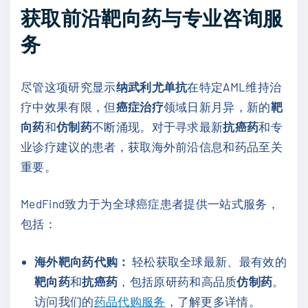
获取前沿靶向药与专业咨询服
务
尽管这项研究显示
纳武利尤单抗
在特定AML维持治
疗中效果有限，但
癌症治疗
领域日新月异，新的
靶
向药
和
仿制药
不断涌现。对于寻求最新
抗癌药
和专
业诊疗建议的患者，获取海外前沿信息和药品至关
重要。
MedFind致力于为全球癌症患者提供一站式服务，
包括：
海外靶向药代购：
轻松获取全球最新、最有效的
靶向药
和
抗癌药
，包括原研药和高品质
仿制药
。
访问我们的
药品代购服务
，了解更多详情。