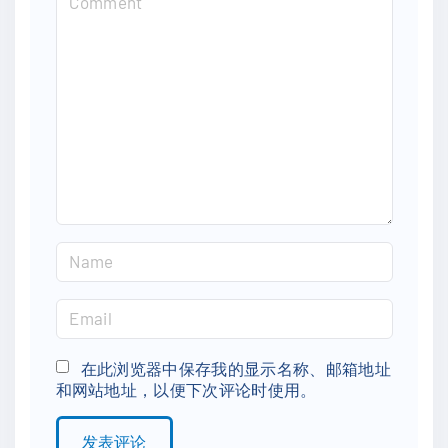
o
m
m
e
n
t
N
a
m
E
e
m
*
a
在此浏览器中保存我的显示名称、邮箱地址
和网站地址，以便下次评论时使用。
i
l
*