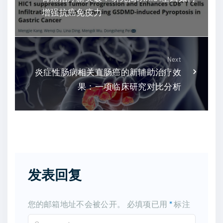
增强抗癌免疫力
Next
炎症性肠病相关直肠癌的新辅助治疗效
果：一项临床研究对比分析
发表回复
您的邮箱地址不会被公开。
必填项已用
*
标注
C