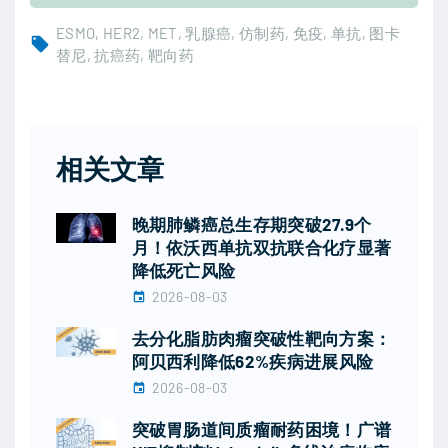
ESMO
HER2
MET
乳腺癌
仿制药
免疫
单抗
图卡
替尼
抗癌药
靶向药
相关文章
晚期肺鳞癌总生存期突破27.9个
月！依沃西单抗双抗联合化疗显著
降低死亡风险
2026-08-03
去分化脂肪肉瘤突破性靶向方案：
阿贝西利降低62%疾病进展风险
2026-08-03
突破胃肠道间质瘤耐药困境！广谱