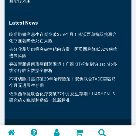
新治疗方案
Latest News
晚期肺鳞癌总生存期突破27.9个月！依沃西单抗双抗联合
化疗显著降低死亡风险
去分化脂肪肉瘤突破性靶向方案：阿贝西利降低62%疾病
进展风险
突破胃肠道间质瘤耐药困境！广谱KIT抑制剂Velzatinib多
线治疗临床数据全解析
不可切除肝癌打破20年治疗瓶颈！双免联合TACE突破13
个月无进展生存期
依沃西单抗联合化疗突破27个月总生存期！HARMONi-6
研究确立晚期肺鳞癌一线新标准
MedFind ©
2026