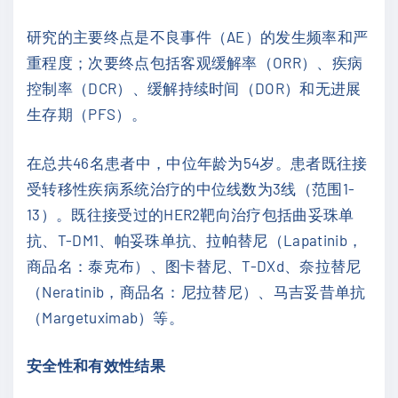
研究的主要终点是不良事件（AE）的发生频率和严
重程度；次要终点包括客观缓解率（ORR）、疾病
控制率（DCR）、缓解持续时间（DOR）和无进展
生存期（PFS）。
在总共46名患者中，中位年龄为54岁。患者既往接
受转移性疾病系统治疗的中位线数为3线（范围1-
13）。既往接受过的HER2靶向治疗包括曲妥珠单
抗、T-DM1、帕妥珠单抗、拉帕替尼（Lapatinib，
商品名：泰克布）、图卡替尼、T-DXd、奈拉替尼
（Neratinib，商品名：尼拉替尼）、马吉妥昔单抗
（Margetuximab）等。
安全性和有效性结果