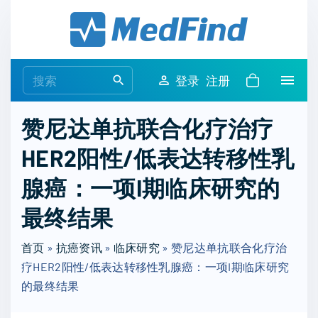
S
k
i
p
S
登录
注册
t
e
o
a
赞尼达单抗联合化疗治疗
c
r
o
HER2阳性/低表达转移性乳
c
n
h
腺癌：一项I期临床研究的
t
f
e
o
最终结果
n
r
t
首页
»
抗癌资讯
»
临床研究
:
»
赞尼达单抗联合化疗治
疗HER2阳性/低表达转移性乳腺癌：一项I期临床研究
的最终结果