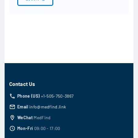
Contact Us
Phone (US)
+1-505-750-3867
Email
info@medfind.link
WeChat
MedFind
Mon-Fri
09:00 - 17:00