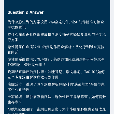
Question & Answer
为什么你查到的方案没用？学会这6招，让AI助你精准对接全
球抗癌资讯
吃什么东西杀死癌细胞最快？深度揭秘抗癌饮食真相与科学治
疗方案
急性髓系白血病(AML)治疗副作用全解析：从化疗到维奈克拉
靶向药
慢性髓系白血病(CML)治疗：药剂师如何助您选择伊马替尼等
TKI药物并管理副作用？
晚期结直肠癌治疗抉择：呋喹替尼、瑞戈非尼、TAS-102如何
选？专家深度解读疗效与副作用
癌症治疗，谁说了算？深度解析肿瘤科的“决策能力”评估与患
者中心化护理
专家解读：脑肿瘤靠新疗法，遗传性癌症靠早筛查，如何提升
生存率？
AI赋能癌症治疗：告别信息焦虑，为非小细胞肺癌患者解读最