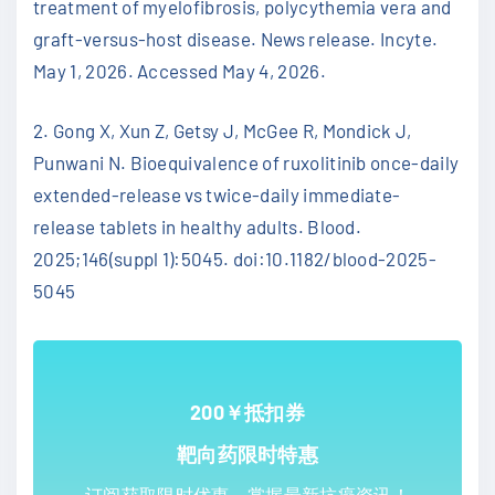
treatment of myelofibrosis, polycythemia vera and
graft-versus-host disease. News release. Incyte.
May 1, 2026. Accessed May 4, 2026.
2. Gong X, Xun Z, Getsy J, McGee R, Mondick J,
Punwani N. Bioequivalence of ruxolitinib once-daily
extended-release vs twice-daily immediate-
release tablets in healthy adults. Blood.
2025;146(suppl 1):5045. doi:10.1182/blood-2025-
5045
200￥抵扣券
靶向药限时特惠
订阅获取限时优惠，掌握最新抗癌资讯！