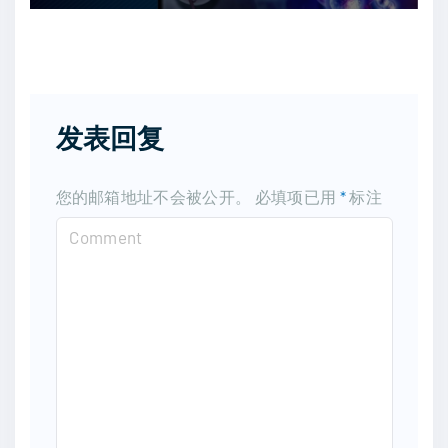
发表回复
您的邮箱地址不会被公开。
必填项已用
*
标注
C
o
m
m
e
n
t