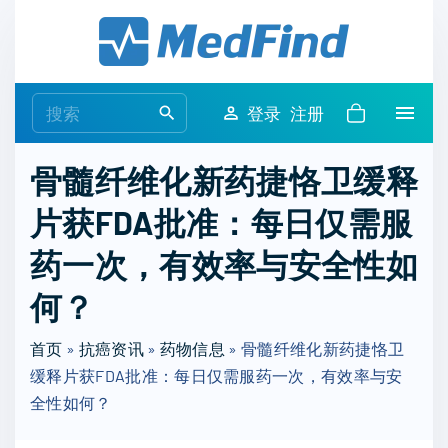
S
k
i
p
S
登录
注册
t
e
o
a
骨髓纤维化新药捷恪卫缓释
c
r
o
片获FDA批准：每日仅需服
c
n
h
药一次，有效率与安全性如
t
f
e
o
何？
n
r
t
首页
»
抗癌资讯
»
药物信息
:
»
骨髓纤维化新药捷恪卫
缓释片获FDA批准：每日仅需服药一次，有效率与安
全性如何？