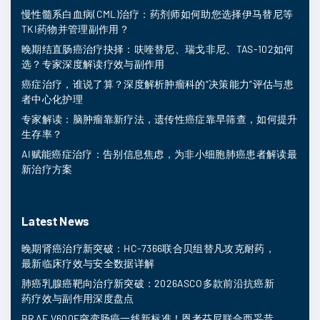
慢性髓系白血病(CML)治疗：药剂师如何助您选择伊马替尼等
TKI药物并管理副作用？
晚期结直肠癌治疗抉择：呋喹替尼、瑞戈非尼、TAS-102如何
选？专家深度解读疗效与副作用
癌症治疗，谁说了算？深度解析肿瘤科的“决策能力”评估与患
者中心化护理
专家解读：脑肿瘤靠新疗法，遗传性癌症靠早筛查，如何提升
生存率？
AI赋能癌症治疗：告别信息焦虑，为非小细胞肺癌患者解读最
新治疗方案
Latest News
晚期肾癌治疗新突破：HC-7366联合贝组替凡攻克耐药，
最新临床疗效与安全数据详解
肺癌乳腺癌靶向治疗新突破：2026ASCO多款前沿抗癌新
药疗效与副作用深度盘点
BRAF V600E突变肠癌一线新标准！恩考芬尼联合西妥昔