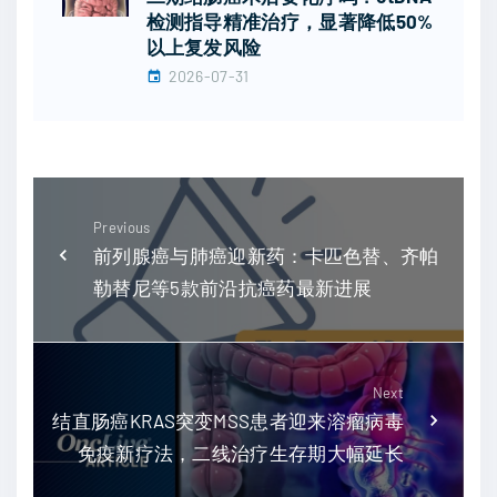
检测指导精准治疗，显著降低50%
以上复发风险
2026-07-31
Previous
前列腺癌与肺癌迎新药：卡匹色替、齐帕
勒替尼等5款前沿抗癌药最新进展
Next
结直肠癌KRAS突变MSS患者迎来溶瘤病毒
免疫新疗法，二线治疗生存期大幅延长