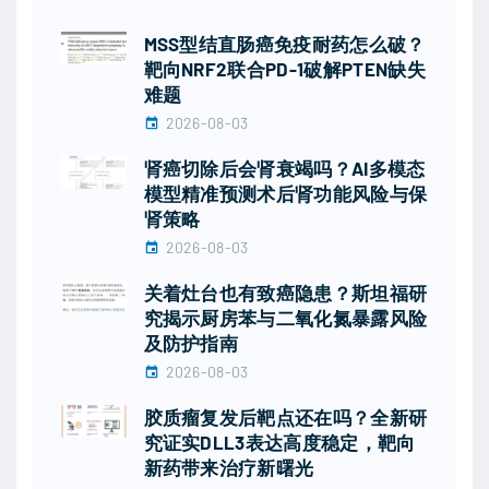
MSS型结直肠癌免疫耐药怎么破？
靶向NRF2联合PD-1破解PTEN缺失
难题
2026-08-03
肾癌切除后会肾衰竭吗？AI多模态
模型精准预测术后肾功能风险与保
肾策略
2026-08-03
关着灶台也有致癌隐患？斯坦福研
究揭示厨房苯与二氧化氮暴露风险
及防护指南
2026-08-03
胶质瘤复发后靶点还在吗？全新研
究证实DLL3表达高度稳定，靶向
新药带来治疗新曙光