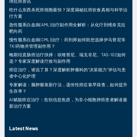
球抗癌资讯
吃什么东西杀死癌细胞最快？深度揭秘抗癌饮食真相与科学治
疗方案
急性髓系白血病(AML)治疗副作用全解析：从化疗到维奈克拉
靶向药
慢性髓系白血病(CML)治疗：药剂师如何助您选择伊马替尼等
TKI药物并管理副作用？
晚期结直肠癌治疗抉择：呋喹替尼、瑞戈非尼、TAS-102如何
选？专家深度解读疗效与副作用
癌症治疗，谁说了算？深度解析肿瘤科的“决策能力”评估与患
者中心化护理
专家解读：脑肿瘤靠新疗法，遗传性癌症靠早筛查，如何提升
生存率？
AI赋能癌症治疗：告别信息焦虑，为非小细胞肺癌患者解读最
新治疗方案
Latest News