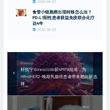
2026-08-03
食管小细胞癌出现转移怎么治？
PD-L1阳性患者获益免疫联合化疗
达4年
2026-08-03
Previous
轩悦宁 Bireociclib获NMPA批准，为
HR+/HER2-晚期乳腺癌患者带来靶向新选
择
Next