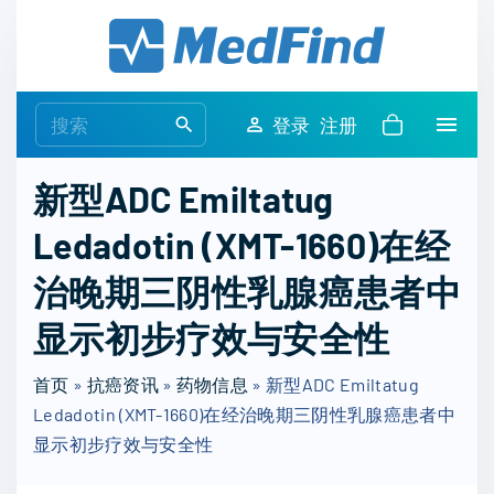
S
k
i
p
S
登录
注册
t
e
o
a
新型ADC Emiltatug
c
r
o
Ledadotin (XMT-1660)在经
c
n
h
治晚期三阴性乳腺癌患者中
t
f
e
o
显示初步疗效与安全性
n
r
t
首页
»
抗癌资讯
»
药物信息
:
»
新型ADC Emiltatug
Ledadotin (XMT-1660)在经治晚期三阴性乳腺癌患者中
显示初步疗效与安全性