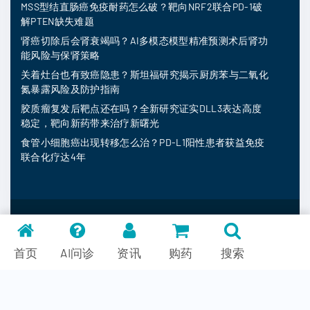
MSS型结直肠癌免疫耐药怎么破？靶向NRF2联合PD-1破
解PTEN缺失难题
肾癌切除后会肾衰竭吗？AI多模态模型精准预测术后肾功
能风险与保肾策略
关着灶台也有致癌隐患？斯坦福研究揭示厨房苯与二氧化
氮暴露风险及防护指南
胶质瘤复发后靶点还在吗？全新研究证实DLL3表达高度
稳定，靶向新药带来治疗新曙光
食管小细胞癌出现转移怎么治？PD-L1阳性患者获益免疫
联合化疗达4年
MedFind ©
2026
常见问题
首页
AI问诊
资讯
购药
搜索