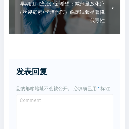
早期肛门癌治疗新希望：减剂量放化疗
（丝裂霉素+卡培他滨）临床试验显著降
低毒性
发表回复
您的邮箱地址不会被公开。
必填项已用
*
标注
C
o
m
m
e