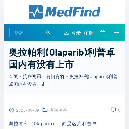
S
k
i
p
S
登录
注册
t
e
o
a
奥拉帕利(Olaparib)利普卓
c
r
o
国内有没有上市
c
n
h
t
首页
»
抗癌资讯
»
有问有答
»
奥拉帕利(Olaparib)利普
f
e
卓国内有没有上市
o
n
r
t
:
2025-05-09
有问有答
0
奥拉帕利（Olaparib），商品名为利普卓