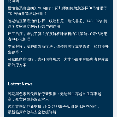
靶向药
慢性髓系白血病(CML)治疗：药剂师如何助您选择伊马替尼等
TKI药物并管理副作用？
晚期结直肠癌治疗抉择：呋喹替尼、瑞戈非尼、TAS-102如何
选？专家深度解读疗效与副作用
癌症治疗，谁说了算？深度解析肿瘤科的“决策能力”评估与患
者中心化护理
专家解读：脑肿瘤靠新疗法，遗传性癌症靠早筛查，如何提升
生存率？
AI赋能癌症治疗：告别信息焦虑，为非小细胞肺癌患者解读最
新治疗方案
Latest News
晚期黑色素瘤免疫治疗新数据：无进展生存越久生存率越
高，死亡风险趋近正常人
晚期肾癌治疗新突破：HC-7366联合贝组替凡攻克耐药，
最新临床疗效与安全数据详解