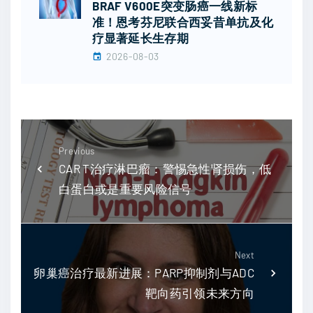
BRAF V600E突变肠癌一线新标
准！恩考芬尼联合西妥昔单抗及化
疗显著延长生存期
2026-08-03
Previous
CAR T治疗淋巴瘤：警惕急性肾损伤，低
白蛋白或是重要风险信号
Next
卵巢癌治疗最新进展：PARP抑制剂与ADC
靶向药引领未来方向