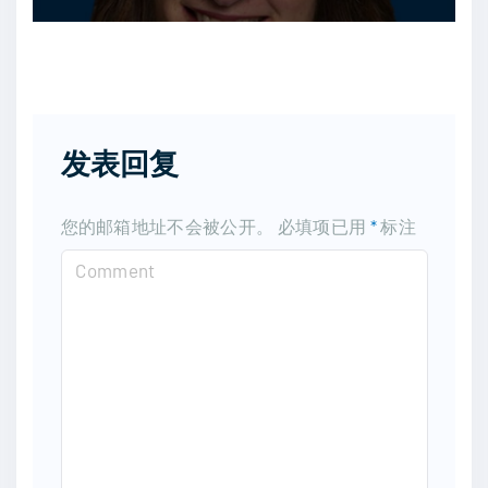
发表回复
您的邮箱地址不会被公开。
必填项已用
*
标注
C
o
m
m
e
n
t