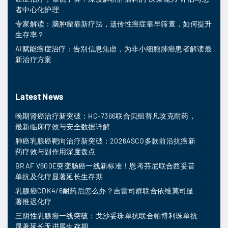
者中心化护理
专家解读：脑肿瘤靠新疗法，遗传性癌症靠早筛查，如何提升
生存率？
AI赋能癌症治疗：告别信息焦虑，为非小细胞肺癌患者解读最
新治疗方案
Latest News
晚期肾癌治疗新突破：HC-7366联合贝组替凡攻克耐药，
最新临床疗效与安全数据详解
肺癌乳腺癌靶向治疗新突破：2026ASCO多款前沿抗癌新
药疗效与副作用深度盘点
BRAF V600E突变肠癌一线新标准！恩考芬尼联合西妥昔
单抗及化疗显著延长生存期
乳腺癌CDK4/6耐药后怎么办？吉雷司群联合依维莫司显
著推迟化疗
三阴性乳腺癌一线突破：戈沙妥珠单抗联合帕博利珠单抗
显著延长无进展生存期