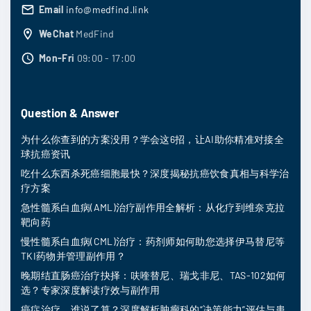
Email
info@medfind.link
WeChat
MedFind
Mon-Fri
09:00 - 17:00
Question & Answer
为什么你查到的方案没用？学会这6招，让AI助你精准对接全
球抗癌资讯
吃什么东西杀死癌细胞最快？深度揭秘抗癌饮食真相与科学治
疗方案
急性髓系白血病(AML)治疗副作用全解析：从化疗到维奈克拉
靶向药
慢性髓系白血病(CML)治疗：药剂师如何助您选择伊马替尼等
TKI药物并管理副作用？
晚期结直肠癌治疗抉择：呋喹替尼、瑞戈非尼、TAS-102如何
选？专家深度解读疗效与副作用
癌症治疗，谁说了算？深度解析肿瘤科的“决策能力”评估与患