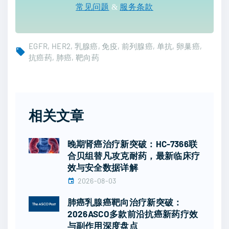
常见问题
&
服务条款
EGFR
HER2
乳腺癌
免疫
前列腺癌
单抗
卵巢癌
抗癌药
肺癌
靶向药
相关文章
晚期肾癌治疗新突破：HC-7366联
合贝组替凡攻克耐药，最新临床疗
效与安全数据详解
2026-08-03
肺癌乳腺癌靶向治疗新突破：
2026ASCO多款前沿抗癌新药疗效
与副作用深度盘点