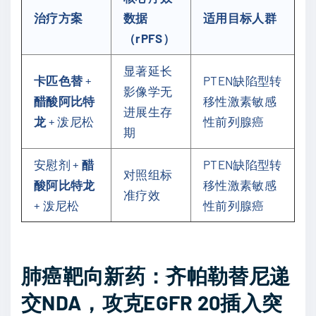
治疗方案
数据
适用目标人群
（rPFS）
显著延长
卡匹色替
+
PTEN缺陷型转
影像学无
醋酸阿比特
移性激素敏感
进展生存
龙
+ 泼尼松
性前列腺癌
期
安慰剂 +
醋
PTEN缺陷型转
对照组标
酸阿比特龙
移性激素敏感
准疗效
+ 泼尼松
性前列腺癌
肺癌靶向新药：齐帕勒替尼递
交NDA，攻克EGFR 20插入突