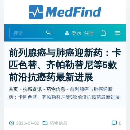
S
k
i
p
S
登录
注册
t
e
o
a
前列腺癌与肺癌迎新药：卡
c
r
o
匹色替、齐帕勒替尼等5款
c
n
h
前沿抗癌药最新进展
t
f
e
o
首页
»
抗癌资讯
»
药物信息
»
前列腺癌与肺癌迎新
n
r
药：卡匹色替、齐帕勒替尼等5款前沿抗癌药最新进展
t
:
2026-07-02
药物信息
0