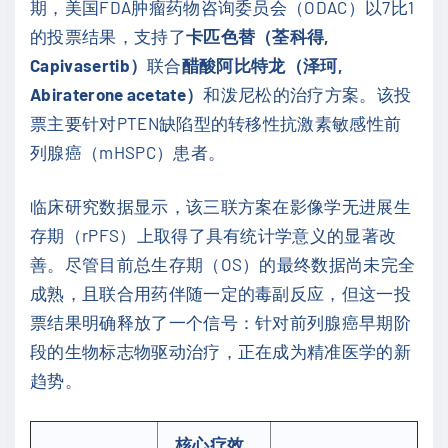
期，美国FDA肿瘤药物咨询委员会（ODAC）以7比1
的投票结果，支持了
卡匹色替（荃科得,
Capivasertib）
联合
醋酸阿比特龙（泽珂,
Abiraterone acetate）
和泼尼松的治疗方案。该投
票主要针对PTEN缺陷型的转移性抗激素敏感性前
列腺癌（mHSPC）患者。
临床研究数据显示，该三联方案在影像学无进展生
存期（rPFS）上取得了具有统计学意义的显著改
善。尽管目前总生存期（OS）的最终数据尚未完全
成熟，且联合用药伴随一定的毒副反应，但这一投
票结果明确释放了一个信号：针对前列腺癌早期阶
段的生物标志物驱动治疗，正在成为精准医学的新
趋势。
核心疗效