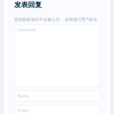
发表回复
您的邮箱地址不会被公开。
必填项已用
*
标注
C
o
m
m
e
n
t
N
a
m
E