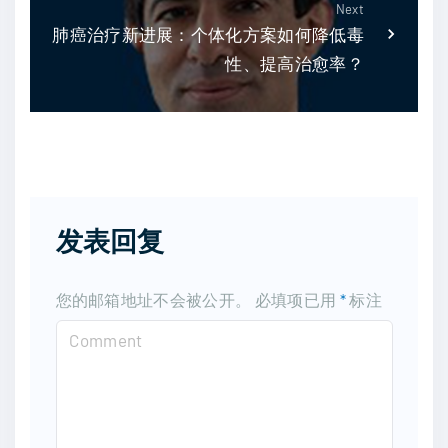
Next
肺癌治疗新进展：个体化方案如何降低毒
性、提高治愈率？
发表回复
您的邮箱地址不会被公开。
必填项已用
*
标注
C
o
m
m
e