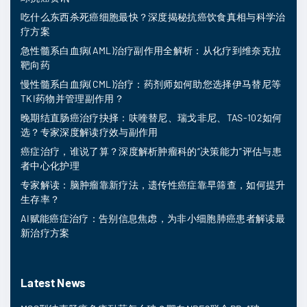
吃什么东西杀死癌细胞最快？深度揭秘抗癌饮食真相与科学治
疗方案
急性髓系白血病(AML)治疗副作用全解析：从化疗到维奈克拉
靶向药
慢性髓系白血病(CML)治疗：药剂师如何助您选择伊马替尼等
TKI药物并管理副作用？
晚期结直肠癌治疗抉择：呋喹替尼、瑞戈非尼、TAS-102如何
选？专家深度解读疗效与副作用
癌症治疗，谁说了算？深度解析肿瘤科的“决策能力”评估与患
者中心化护理
专家解读：脑肿瘤靠新疗法，遗传性癌症靠早筛查，如何提升
生存率？
AI赋能癌症治疗：告别信息焦虑，为非小细胞肺癌患者解读最
新治疗方案
Latest News