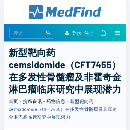
S
k
i
p
S
登录
注册
t
e
o
a
新型靶向药
c
r
o
cemsidomide（CFT7455）
c
n
h
在多发性骨髓瘤及非霍奇金
t
f
e
o
淋巴瘤临床研究中展现潜力
n
r
t
首页
»
抗癌资讯
»
药物信息
:
»
新型靶向药
cemsidomide（CFT7455）在多发性骨髓瘤及非霍奇
金淋巴瘤临床研究中展现潜力