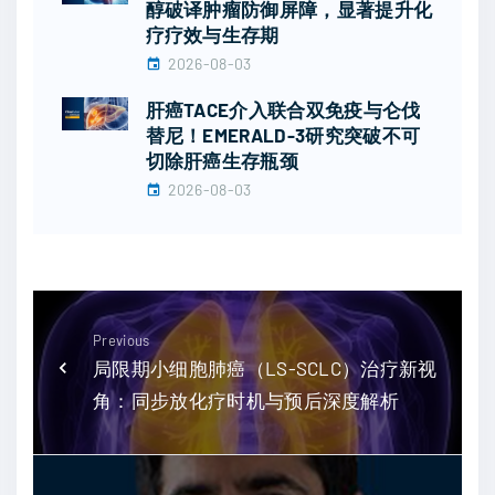
醇破译肿瘤防御屏障，显著提升化
疗疗效与生存期
2026-08-03
肝癌TACE介入联合双免疫与仑伐
替尼！EMERALD-3研究突破不可
切除肝癌生存瓶颈
2026-08-03
Previous
局限期小细胞肺癌（LS-SCLC）治疗新视
角：同步放化疗时机与预后深度解析