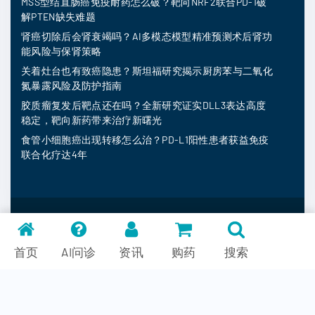
MSS型结直肠癌免疫耐药怎么破？靶向NRF2联合PD-1破
解PTEN缺失难题
肾癌切除后会肾衰竭吗？AI多模态模型精准预测术后肾功
能风险与保肾策略
关着灶台也有致癌隐患？斯坦福研究揭示厨房苯与二氧化
氮暴露风险及防护指南
胶质瘤复发后靶点还在吗？全新研究证实DLL3表达高度
稳定，靶向新药带来治疗新曙光
食管小细胞癌出现转移怎么治？PD-L1阳性患者获益免疫
联合化疗达4年
MedFind ©
2026
常见问题
首页
AI问诊
资讯
购药
搜索