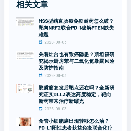
相关文章
MSS型结直肠癌免疫耐药怎么破？
靶向NRF2联合PD-1破解PTEN缺失
难题
2026-08-03
关着灶台也有致癌隐患？斯坦福研
究揭示厨房苯与二氧化氮暴露风险
及防护指南
2026-08-03
胶质瘤复发后靶点还在吗？全新研
究证实DLL3表达高度稳定，靶向
新药带来治疗新曙光
2026-08-03
食管小细胞癌出现转移怎么治？
PD-L1阳性患者获益免疫联合化疗