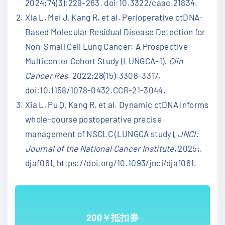
2024;74(3):229-263. doi:10.3322/caac.21834.
Xia L, Mei J, Kang R, et al. Perioperative ctDNA-
Based Molecular Residual Disease Detection for
Non-Small Cell Lung Cancer: A Prospective
Multicenter Cohort Study (LUNGCA-1).
Clin
Cancer Res
. 2022;28(15):3308-3317.
doi:10.1158/1078-0432.CCR-21-3044.
Xia L, Pu Q, Kang R, et al. Dynamic ctDNA informs
whole-course postoperative precise
management of NSCLC (LUNGCA study),
JNCI:
Journal of the National Cancer Institute
, 2025;,
djaf061, https://doi.org/10.1093/jnci/djaf061.
200￥抵扣券