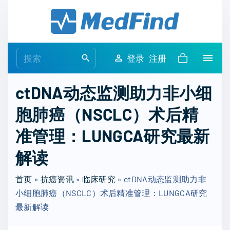
S
k
i
p
S
登录
注册
t
e
o
a
ctDNA动态监测助力非小细
c
r
o
胞肺癌（NSCLC）术后精
c
n
h
准管理：LUNGCA研究最新
t
f
e
o
解读
n
r
t
首页
»
抗癌资讯
»
临床研究
:
»
ctDNA动态监测助力非
小细胞肺癌（NSCLC）术后精准管理：LUNGCA研究
最新解读