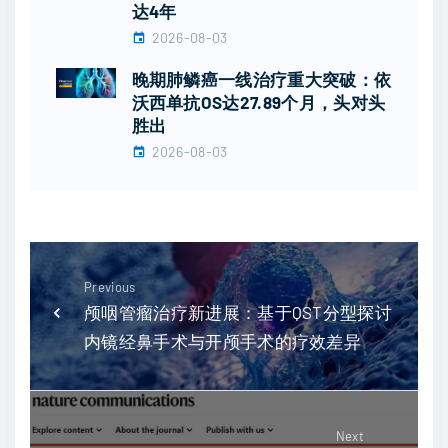
达4年
2026-08-03
晚期肺鳞癌一线治疗重大突破：依
沃西单抗OS达27.89个月，头对头
胜出
2026-08-03
Previous
颅咽管瘤治疗新进展：基于QST分型探讨
内镜经鼻手术与开颅手术的疗效差异
Next