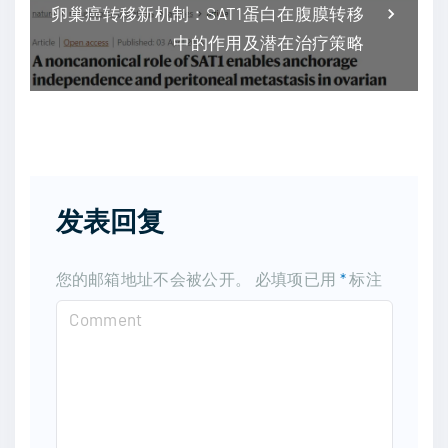
卵巢癌转移新机制：SAT1蛋白在腹膜转移
中的作用及潜在治疗策略
发表回复
您的邮箱地址不会被公开。
必填项已用
*
标注
C
o
m
m
e
n