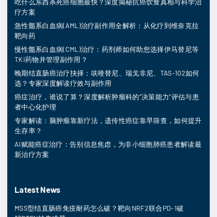
吃什么东西杀死癌细胞最快？深度揭秘抗癌饮食真相与科学治
疗方案
急性髓系白血病(AML)治疗副作用全解析：从化疗到维奈克拉
靶向药
慢性髓系白血病(CML)治疗：药剂师如何助您选择伊马替尼等
TKI药物并管理副作用？
晚期结直肠癌治疗抉择：呋喹替尼、瑞戈非尼、TAS-102如何
选？专家深度解读疗效与副作用
癌症治疗，谁说了算？深度解析肿瘤科的“决策能力”评估与患
者中心化护理
专家解读：脑肿瘤靠新疗法，遗传性癌症靠早筛查，如何提升
生存率？
AI赋能癌症治疗：告别信息焦虑，为非小细胞肺癌患者解读最
新治疗方案
Latest News
MSS型结直肠癌免疫耐药怎么破？靶向NRF2联合PD-1破