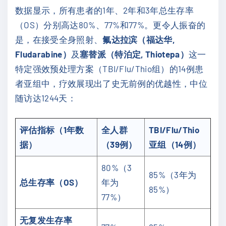
数据显示，所有患者的1年、2年和3年总生存率
（OS）分别高达80%、77%和77%。更令人振奋的
是，在接受全身照射、
氟达拉滨（福达华,
Fludarabine）
及
塞替派（特泊定, Thiotepa）
这一
特定强效预处理方案（TBI/Flu/Thio组）的14例患
者亚组中，疗效展现出了史无前例的优越性，中位
随访达1244天：
评估指标（1年数
全人群
TBI/Flu/Thio
据）
（39例）
亚组（14例）
80%（3
85%（3年为
总生存率（OS）
年为
85%）
77%）
无复发生存率