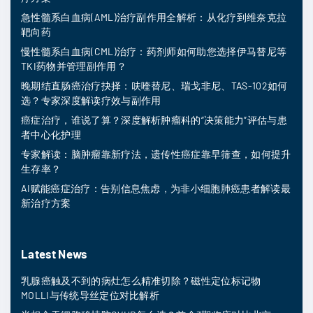
急性髓系白血病(AML)治疗副作用全解析：从化疗到维奈克拉
靶向药
慢性髓系白血病(CML)治疗：药剂师如何助您选择伊马替尼等
TKI药物并管理副作用？
晚期结直肠癌治疗抉择：呋喹替尼、瑞戈非尼、TAS-102如何
选？专家深度解读疗效与副作用
癌症治疗，谁说了算？深度解析肿瘤科的“决策能力”评估与患
者中心化护理
专家解读：脑肿瘤靠新疗法，遗传性癌症靠早筛查，如何提升
生存率？
AI赋能癌症治疗：告别信息焦虑，为非小细胞肺癌患者解读最
新治疗方案
Latest News
乳腺癌触及不到的病灶怎么精准切除？磁性定位标记物
MOLLI与传统导丝定位对比解析