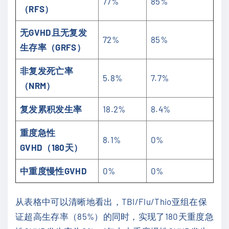
77%
85%
（RFS）
无GVHD且无复发
72%
85%
生存率（GRFS）
非复发死亡率
5.8%
7.7%
（NRM）
复发累积发生率
18.2%
8.4%
重度急性
8.1%
0%
GVHD（180天）
中重度慢性GVHD
0%
0%
从表格中可以清晰地看出，TBI/Flu/Thio亚组在保
证超高生存率（85%）的同时，实现了180天重度急