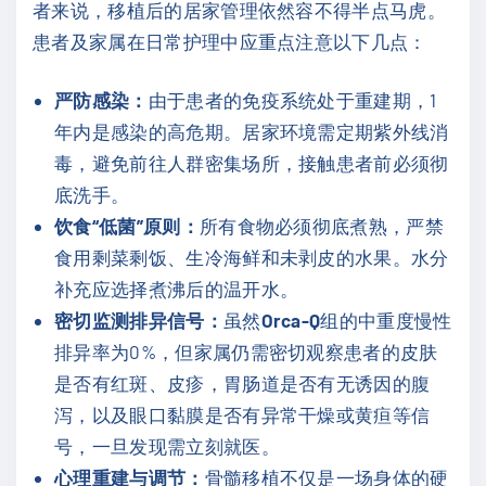
者来说，移植后的居家管理依然容不得半点马虎。
患者及家属在日常护理中应重点注意以下几点：
严防感染：
由于患者的免疫系统处于重建期，1
年内是感染的高危期。居家环境需定期紫外线消
毒，避免前往人群密集场所，接触患者前必须彻
底洗手。
饮食“低菌”原则：
所有食物必须彻底煮熟，严禁
食用剩菜剩饭、生冷海鲜和未剥皮的水果。水分
补充应选择煮沸后的温开水。
密切监测排异信号：
虽然
Orca-Q
组的中重度慢性
排异率为0%，但家属仍需密切观察患者的皮肤
是否有红斑、皮疹，胃肠道是否有无诱因的腹
泻，以及眼口黏膜是否有异常干燥或黄疸等信
号，一旦发现需立刻就医。
心理重建与调节：
骨髓移植不仅是一场身体的硬