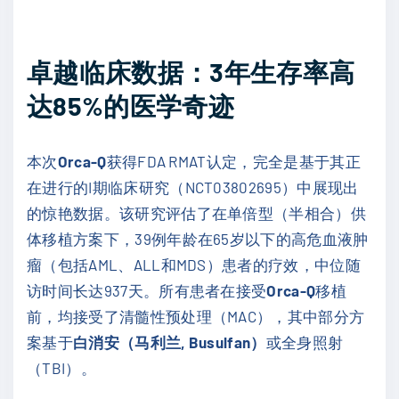
卓越临床数据：3年生存率高
达85%的医学奇迹
本次
Orca-Q
获得FDA RMAT认定，完全是基于其正
在进行的I期临床研究（NCT03802695）中展现出
的惊艳数据。该研究评估了在单倍型（半相合）供
体移植方案下，39例年龄在65岁以下的高危血液肿
瘤（包括AML、ALL和MDS）患者的疗效，中位随
访时间长达937天。所有患者在接受
Orca-Q
移植
前，均接受了清髓性预处理（MAC），其中部分方
案基于
白消安（马利兰, Busulfan）
或全身照射
（TBI）。