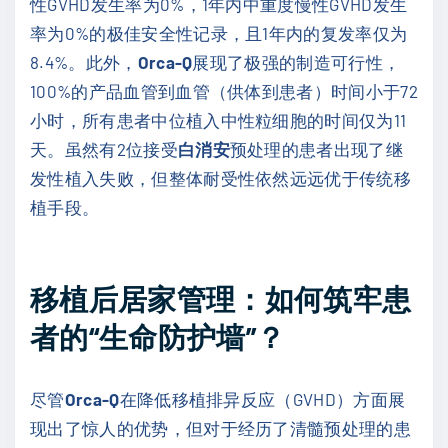
性GVHD发生率为0%，1年内中重度慢性GVHD发生
率为0%的极佳安全性记录，且1年内的复发率仅为
8.4%。此外，
Orca-Q
展现了极强的制造可行性，
100%的产品血管到血管（供体到患者）时间小于72
小时，所有患者中位植入中性粒细胞的时间仅为11
天。虽然有2位接受
白消安
预处理的患者出现了继
发性植入失败，但整体耐受性依然远远优于传统移
植手段。
移植后居家管理：如何筑牢患
者的“生命防护墙”？
尽管
Orca-Q
在降低移植排异反应（GVHD）方面展
现出了惊人的优势，但对于经历了清髓预处理的患