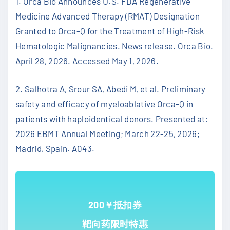
1. Orca Bio Announces U.S. FDA Regenerative
Medicine Advanced Therapy (RMAT) Designation
Granted to Orca-Q for the Treatment of High-Risk
Hematologic Malignancies. News release. Orca Bio.
April 28, 2026. Accessed May 1, 2026.
2. Salhotra A, Srour SA, Abedi M, et al. Preliminary
safety and efficacy of myeloablative Orca-Q in
patients with haploidentical donors. Presented at:
2026 EBMT Annual Meeting; March 22-25, 2026;
Madrid, Spain. A043.
200￥抵扣券
靶向药限时特惠