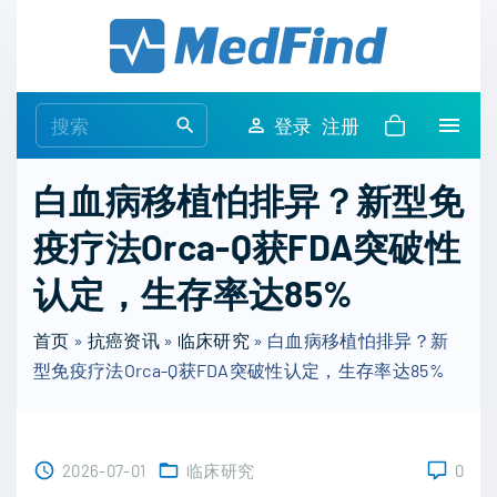
S
k
i
p
S
登录
注册
t
e
o
a
白血病移植怕排异？新型免
c
r
o
疫疗法Orca-Q获FDA突破性
c
n
h
认定，生存率达85%
t
f
e
o
首页
»
抗癌资讯
»
临床研究
»
白血病移植怕排异？新
n
r
型免疫疗法Orca-Q获FDA突破性认定，生存率达85%
t
:
2026-07-01
临床研究
0