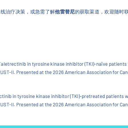
一线治疗决策，或急需了解
他雷替尼
的获取渠道，欢迎随时联
aletrectinib in tyrosine kinase inhibitor (TKI)-naïve patient
ST-II. Presented at the 2026 American Association for Can
.
ectinib in tyrosine kinase inhibitor (TKI)-pretreated patients
ST-II. Presented at the 2026 American Association for Can