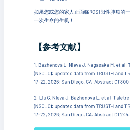
如果您或您的家人正面临ROS1阳性肺癌的
一次生命的生机！
【参考文献】
1. Bazhenova L, Nieva J, Nagasaka M, et al. T
(NSCLC): updated data from TRUST-I and TRU
17-22, 2026; San Diego, CA. Abstract CT300
2. Liu G, Nieva J, Bazhenova L, et al. Taletr
(NSCLC): updated data from TRUST-I and TRU
17-22, 2026; San Diego, CA. Abstract CT244.