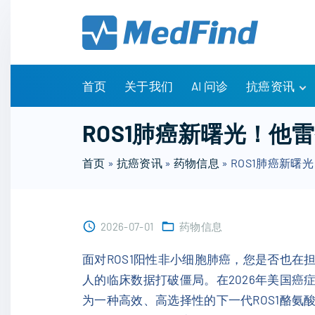
S
k
i
p
t
首页
关于我们
AI 问诊
抗癌资讯
o
c
有问有答
ROS1肺癌新曙光！他
o
诊疗指南
n
首页
»
抗癌资讯
»
药物信息
»
ROS1肺癌新曙
药物信息
t
医改政策
e
知识科普
n
临床研究
2026-07-01
药物信息
t
NCCN指南
面对ROS1阳性非小细胞肺癌，您是否也在
人的临床数据打破僵局。在2026年美国癌症
为一种高效、高选择性的下一代ROS1酪氨酸