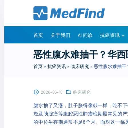
S
k
i
p
t
首页
关于我们
AI 问诊
抗癌资讯
o
c
有问有答
恶性腹水难抽干？华西
o
诊疗指南
n
首页
»
抗癌资讯
»
临床研究
»
恶性腹水难抽干
药物信息
t
医改政策
e
知识科普
n
临床研究
2026-06-16
临床研究
t
NCCN指南
腹水抽了又涨，肚子胀得像鼓一样，吃不下
癌及胰腺癌等腹腔恶性肿瘤晚期最常见的严
的中位生存期通常不足6个月。面对这一临