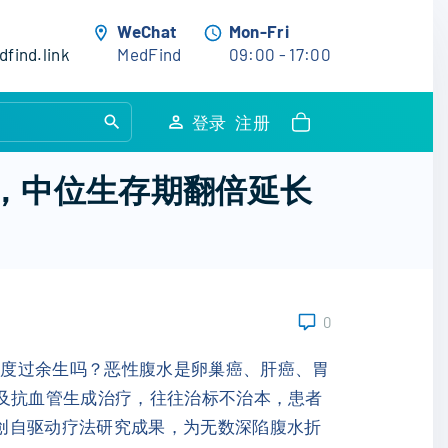
WeChat
Mon-Fri
find.link
MedFind
09:00 - 17:00
S
登录
注册
e
a
破，中位生存期翻倍延长
r
c
h
f
o
0
r
:
中度过余生吗？恶性腹水是卵巢癌、肝癌、胃
以及抗血管生成治疗，往往治标不治本，患者
创自驱动疗法研究成果，为无数深陷腹水折