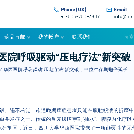
Phone (US)
Email
+1-505-750-3867
info@med
药品直邮
我的帐户
联系我们
购物车
账户详情
医院呼吸驱动“压电疗法”新突
订单追踪
我的订单
？华西医院呼吸驱动“压电疗法”新突破，中位生存期翻倍延长
优惠活动
常见问题
服务条款
饭、睡不着觉，难道晚期癌症患者只能在腹腔积液的折磨
重并发症之一。传统的反复腹腔穿刺“抽水”、腹腔内化疗
床死胡同，近日，四川大学华西医院带来了一项颠覆性的无