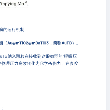
肿瘤的运行机制
u@mTiO2@mBaTiO3，简称AuTB）
。
uTB纳米颗粒在接收到这股微弱的“呼吸压
种物理压力高效转化为化学杀伤力，在腹腔
良：