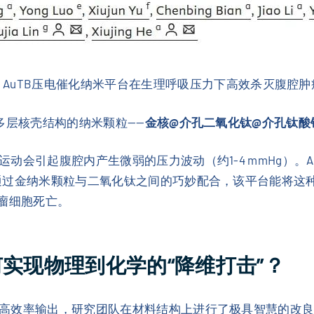
AuTB压电催化纳米平台在生理呼吸压力下高效杀灭腹腔
多层核壳结构的纳米颗粒——
金核@介孔二氧化钛@介孔钛酸钡（A
动会引起腹腔内产生微弱的压力波动（约1-4 mmHg）。A
通过金纳米颗粒与二氧化钛之间的巧妙配合，该平台能将这
肿瘤细胞死亡。
何实现物理到化学的“降维打击”？
高效率输出，研究团队在材料结构上进行了极具智慧的改