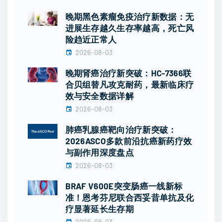
晚期黑色素瘤免疫治疗新数据：无
进展生存越久生存率越高，死亡风
险趋近正常人
2026-08-03
晚期肾癌治疗新突破：HC-7366联
合贝组替凡攻克耐药，最新临床疗
效与安全数据详解
2026-08-03
肺癌乳腺癌靶向治疗新突破：
2026ASCO多款前沿抗癌新药疗效
与副作用深度盘点
2026-08-03
BRAF V600E突变肠癌一线新标
准！恩考芬尼联合西妥昔单抗及化
疗显著延长生存期
2026-08-03