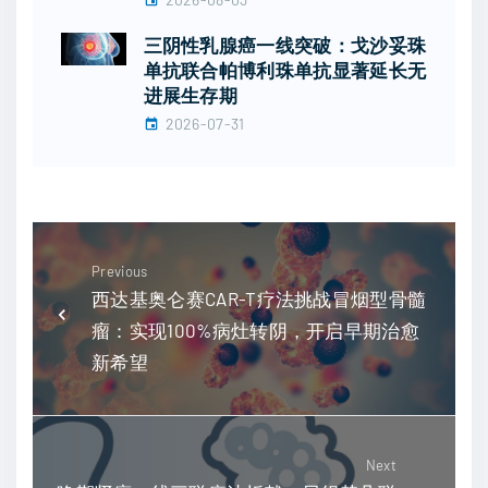
三阴性乳腺癌一线突破：戈沙妥珠
单抗联合帕博利珠单抗显著延长无
进展生存期
2026-07-31
Previous
西达基奥仑赛CAR-T疗法挑战冒烟型骨髓
瘤：实现100%病灶转阴，开启早期治愈
新希望
Next