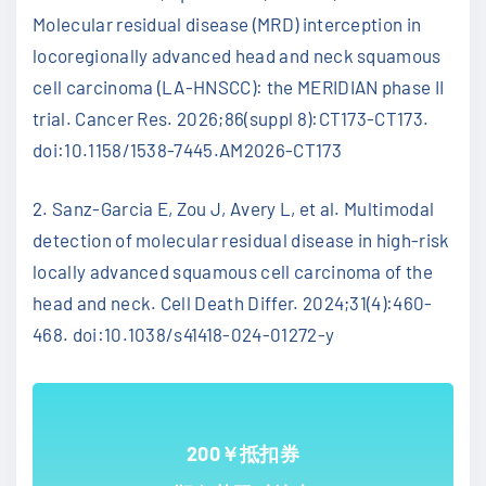
Molecular residual disease (MRD) interception in
locoregionally advanced head and neck squamous
cell carcinoma (LA-HNSCC): the MERIDIAN phase II
trial. Cancer Res. 2026;86(suppl 8):CT173-CT173.
doi:10.1158/1538-7445.AM2026-CT173
2. Sanz-Garcia E, Zou J, Avery L, et al. Multimodal
detection of molecular residual disease in high-risk
locally advanced squamous cell carcinoma of the
head and neck. Cell Death Differ. 2024;31(4):460-
468. doi:10.1038/s41418-024-01272-y
200￥抵扣券