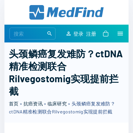
S
k
i
p
S
登录
注册
t
e
o
a
头颈鳞癌复发难防？ctDNA
c
r
o
精准检测联合
c
n
h
Rilvegostomig实现提前拦
t
f
e
o
截
n
r
t
首页
»
抗癌资讯
»
临床研究
:
»
头颈鳞癌复发难防？
ctDNA精准检测联合Rilvegostomig实现提前拦截