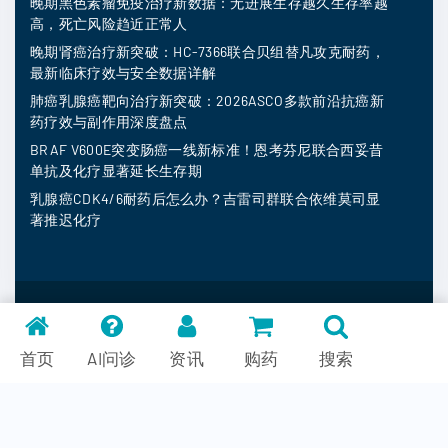
晚期黑色素瘤免疫治疗新数据：无进展生存越久生存率越
高，死亡风险趋近正常人
晚期肾癌治疗新突破：HC-7366联合贝组替凡攻克耐药，
最新临床疗效与安全数据详解
肺癌乳腺癌靶向治疗新突破：2026ASCO多款前沿抗癌新
药疗效与副作用深度盘点
BRAF V600E突变肠癌一线新标准！恩考芬尼联合西妥昔
单抗及化疗显著延长生存期
乳腺癌CDK4/6耐药后怎么办？吉雷司群联合依维莫司显
著推迟化疗
MedFind ©
2026
常见问题
首页
AI问诊
资讯
购药
搜索