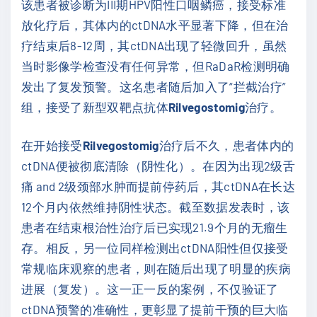
该患者被诊断为III期HPV阳性口咽鳞癌，接受标准
放化疗后，其体内的ctDNA水平显著下降，但在治
疗结束后8-12周，其ctDNA出现了轻微回升，虽然
当时影像学检查没有任何异常，但RaDaR检测明确
发出了复发预警。这名患者随后加入了“拦截治疗”
组，接受了新型双靶点抗体
Rilvegostomig
治疗。
在开始接受
Rilvegostomig
治疗后不久，患者体内的
ctDNA便被彻底清除（阴性化）。在因为出现2级舌
痛 and 2级颈部水肿而提前停药后，其ctDNA在长达
12个月内依然维持阴性状态。截至数据发表时，该
患者在结束根治性治疗后已实现21.9个月的无瘤生
存。相反，另一位同样检测出ctDNA阳性但仅接受
常规临床观察的患者，则在随后出现了明显的疾病
进展（复发）。这一正一反的案例，不仅验证了
ctDNA预警的准确性，更彰显了提前干预的巨大临