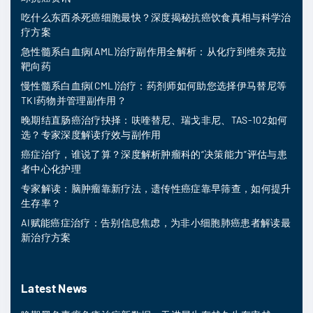
吃什么东西杀死癌细胞最快？深度揭秘抗癌饮食真相与科学治
疗方案
急性髓系白血病(AML)治疗副作用全解析：从化疗到维奈克拉
靶向药
慢性髓系白血病(CML)治疗：药剂师如何助您选择伊马替尼等
TKI药物并管理副作用？
晚期结直肠癌治疗抉择：呋喹替尼、瑞戈非尼、TAS-102如何
选？专家深度解读疗效与副作用
癌症治疗，谁说了算？深度解析肿瘤科的“决策能力”评估与患
者中心化护理
专家解读：脑肿瘤靠新疗法，遗传性癌症靠早筛查，如何提升
生存率？
AI赋能癌症治疗：告别信息焦虑，为非小细胞肺癌患者解读最
新治疗方案
Latest News