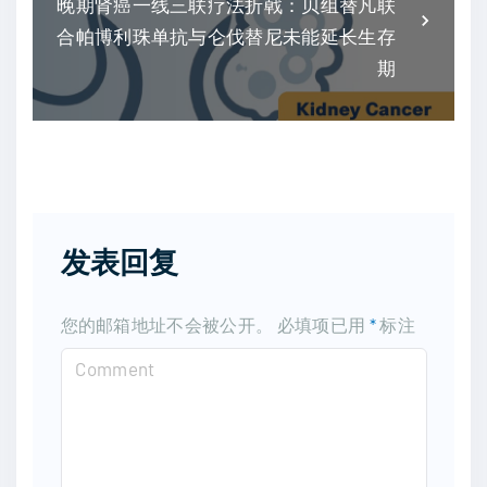
晚期肾癌一线三联疗法折戟：贝组替凡联
合帕博利珠单抗与仑伐替尼未能延长生存
期
发表回复
您的邮箱地址不会被公开。
必填项已用
*
标注
C
o
m
m
e