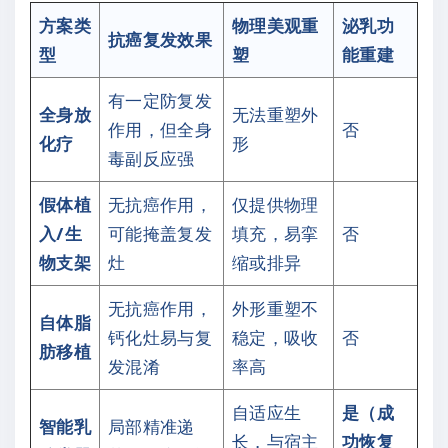
方案类
物理美观重
泌乳功
抗癌复发效果
型
塑
能重建
有一定防复发
全身放
无法重塑外
作用，但全身
否
化疗
形
毒副反应强
假体植
无抗癌作用，
仅提供物理
入/生
可能掩盖复发
填充，易挛
否
物支架
灶
缩或排异
无抗癌作用，
外形重塑不
自体脂
钙化灶易与复
稳定，吸收
否
肪移植
发混淆
率高
自适应生
是（成
智能乳
局部精准递
长，与宿主
功恢复