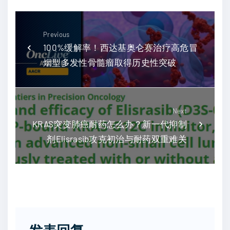
Previous
100%缓解率！西达基奥仑赛治疗高危冒
烟型多发性骨髓瘤取得历史性突破
Next
KRAS突变肺癌耐药怎么办？新一代抑制
剂Elisrasib攻克初治与耐药双重难关
发表回复