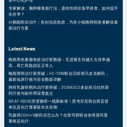
者中心化护理
专家解读：脑肿瘤靠新疗法，遗传性癌症靠早筛查，如何提升
生存率？
AI赋能癌症治疗：告别信息焦虑，为非小细胞肺癌患者解读最
新治疗方案
Latest News
晚期黑色素瘤免疫治疗新数据：无进展生存越久生存率越
高，死亡风险趋近正常人
晚期肾癌治疗新突破：HC-7366联合贝组替凡攻克耐药，
最新临床疗效与安全数据详解
肺癌乳腺癌靶向治疗新突破：2026ASCO多款前沿抗癌新
药疗效与副作用深度盘点
BRAF V600E突变肠癌一线新标准！恩考芬尼联合西妥昔
单抗及化疗显著延长生存期
乳腺癌CDK4/6耐药后怎么办？吉雷司群联合依维莫司显
著推迟化疗