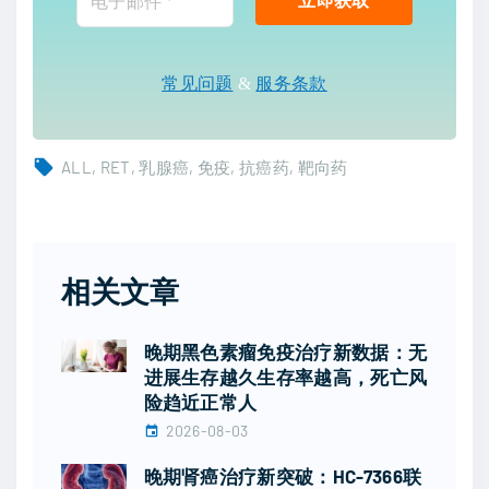
常见问题
&
服务条款
ALL
RET
乳腺癌
免疫
抗癌药
靶向药
相关文章
晚期黑色素瘤免疫治疗新数据：无
进展生存越久生存率越高，死亡风
险趋近正常人
2026-08-03
晚期肾癌治疗新突破：HC-7366联