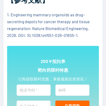
1. Engineering mammary organoids as drug-
secreting depots for cancer therapy and tissue
regeneration. Nature Biomedical Engineering,
2026. DOI: 10.1038/s41551-026-01655-1.
200￥抵扣券
靶向药限时特惠
订阅获取限时优惠，掌握最新抗癌资讯！