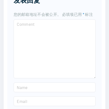
您的邮箱地址不会被公开。
必填项已用
*
标注
C
o
m
m
e
n
t
N
a
m
E
e
m