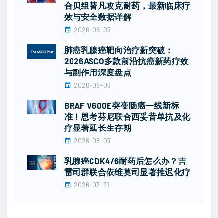
合贝组替凡攻克耐药，最新临床疗
效与安全数据详解
2026-08-03
肺癌乳腺癌靶向治疗新突破：
2026ASCO多款前沿抗癌新药疗效
与副作用深度盘点
2026-08-03
BRAF V600E突变肠癌一线新标
准！恩考芬尼联合西妥昔单抗及化
疗显著延长生存期
2026-08-03
乳腺癌CDK4/6耐药后怎么办？吉
雷司群联合依维莫司显著推迟化疗
2026-07-31