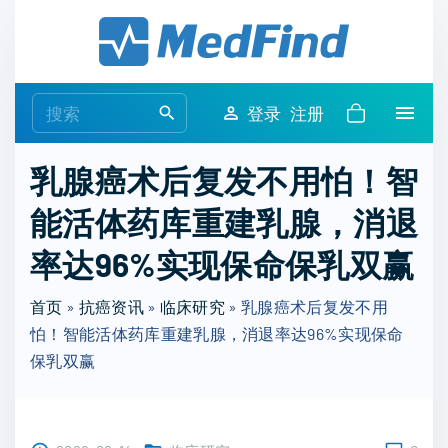
S
k
i
p
S
登录
注册
t
e
o
a
乳腺癌术后复发不用怕！智
c
r
o
能活体药库重建乳腺，消退
c
n
h
率达96%实现保命保乳双赢
t
f
e
o
首页
»
抗癌资讯
»
临床研究
»
乳腺癌术后复发不用
n
r
怕！智能活体药库重建乳腺，消退率达96%实现保命
t
:
保乳双赢