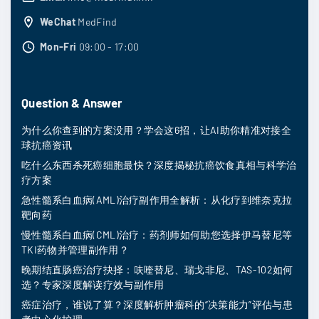
WeChat
MedFind
Mon-Fri
09:00 - 17:00
Question & Answer
为什么你查到的方案没用？学会这6招，让AI助你精准对接全
球抗癌资讯
吃什么东西杀死癌细胞最快？深度揭秘抗癌饮食真相与科学治
疗方案
急性髓系白血病(AML)治疗副作用全解析：从化疗到维奈克拉
靶向药
慢性髓系白血病(CML)治疗：药剂师如何助您选择伊马替尼等
TKI药物并管理副作用？
晚期结直肠癌治疗抉择：呋喹替尼、瑞戈非尼、TAS-102如何
选？专家深度解读疗效与副作用
癌症治疗，谁说了算？深度解析肿瘤科的“决策能力”评估与患