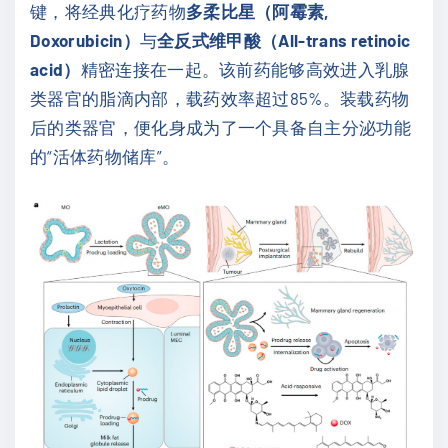
键，将经典化疗药物
多柔比星（阿霉素,
Doxorubicin）
与
全反式维甲酸（All-trans retinoic
acid）
精密连接在一起。该前药能够高效进入乳腺
类器官的脂滴内部，载药效率超过85%。装载药物
后的类器官，便化身成为了一个具备自主分泌功能
的“活体药物储库”。