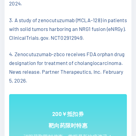
2024.
3. A study of zenocutuzumab (MCLA-128) in patients
with solid tumors harboring an NRG1 fusion (eNRGy).
ClinicalTrials.gov. NCT02912949.
4. Zenocutuzumab-zbco receives FDA orphan drug
designation for treatment of cholangiocarcinoma.
News release. Partner Therapeutics, Inc. February
5, 2026.
200￥抵扣券
靶向药限时特惠