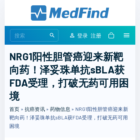
S
k
i
p
S
登录
注册
t
e
o
a
NRG1阳性胆管癌迎来新靶
c
r
o
向药！泽妥珠单抗sBLA获
c
n
h
FDA受理，打破无药可用困
t
f
e
o
境
n
r
t
首页
»
抗癌资讯
»
药物信息
:
»
NRG1阳性胆管癌迎来新
靶向药！泽妥珠单抗sBLA获FDA受理，打破无药可用
困境