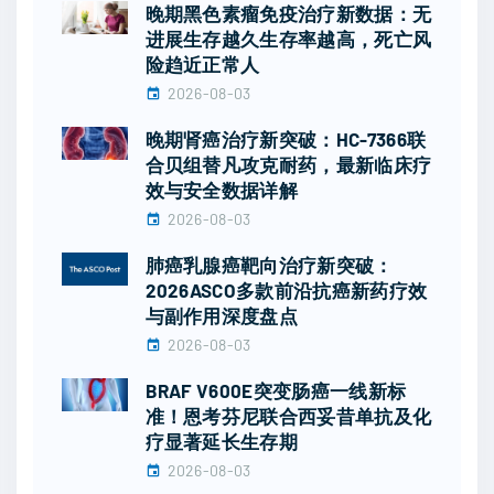
晚期黑色素瘤免疫治疗新数据：无
进展生存越久生存率越高，死亡风
险趋近正常人
2026-08-03
晚期肾癌治疗新突破：HC-7366联
合贝组替凡攻克耐药，最新临床疗
效与安全数据详解
2026-08-03
肺癌乳腺癌靶向治疗新突破：
2026ASCO多款前沿抗癌新药疗效
与副作用深度盘点
2026-08-03
BRAF V600E突变肠癌一线新标
准！恩考芬尼联合西妥昔单抗及化
疗显著延长生存期
2026-08-03