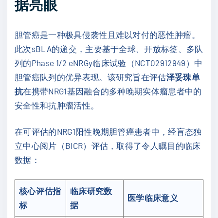
据亮眼
胆管癌是一种极具侵袭性且难以对付的恶性肿瘤。
此次sBLA的递交，主要基于全球、开放标签、多队
列的Phase 1/2 eNRGy临床试验（NCT02912949）中
胆管癌队列的优异表现。该研究旨在评估
泽妥珠单
抗
在携带NRG1基因融合的多种晚期实体瘤患者中的
安全性和抗肿瘤活性。
在可评估的NRG1阳性晚期胆管癌患者中，经盲态独
立中心阅片（BICR）评估，取得了令人瞩目的临床
数据：
核心评估指
临床研究数
医学临床意义
标
据