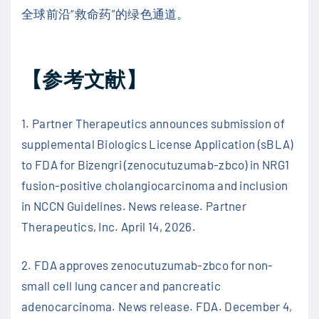
全球前沿“救命药”的绿色通道。
【参考文献】
1. Partner Therapeutics announces submission of
supplemental Biologics License Application (sBLA)
to FDA for Bizengri (zenocutuzumab-zbco) in NRG1
fusion-positive cholangiocarcinoma and inclusion
in NCCN Guidelines. News release. Partner
Therapeutics, Inc. April 14, 2026.
2. FDA approves zenocutuzumab-zbco for non-
small cell lung cancer and pancreatic
adenocarcinoma. News release. FDA. December 4,