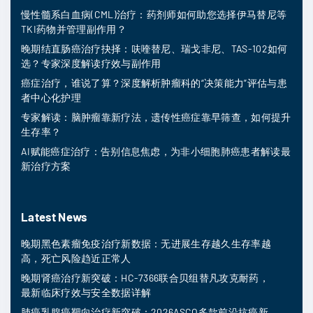
慢性髓系白血病(CML)治疗：药剂师如何助您选择伊马替尼等
TKI药物并管理副作用？
晚期结直肠癌治疗抉择：呋喹替尼、瑞戈非尼、TAS-102如何
选？专家深度解读疗效与副作用
癌症治疗，谁说了算？深度解析肿瘤科的“决策能力”评估与患
者中心化护理
专家解读：脑肿瘤靠新疗法，遗传性癌症靠早筛查，如何提升
生存率？
AI赋能癌症治疗：告别信息焦虑，为非小细胞肺癌患者解读最
新治疗方案
Latest News
晚期黑色素瘤免疫治疗新数据：无进展生存越久生存率越
高，死亡风险趋近正常人
晚期肾癌治疗新突破：HC-7366联合贝组替凡攻克耐药，
最新临床疗效与安全数据详解
肺癌乳腺癌靶向治疗新突破：2026ASCO多款前沿抗癌新