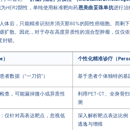
现为HER2阴性，单纯使用标准靶向药
恩美曲妥珠单抗
进行治
人体后，只能精准识别并消灭那60%的阳性癌细胞。而剩下
虐扩散。因此，对于存在高度异质性的混合型肿瘤，仅仅依靠
度封锁。
re）
个性化精准诊疗（Personal
患者数据（“一刀切”）
基于患者个体独特的基
检查，可能漏掉微小或异质性
利用PET-CT、全身
测
：仅针对高表达靶点，忽视低
深入解析靶点表达比例
逃逸与增殖