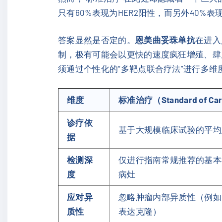
只有60%表现为HER2阳性，而另外40%表
答案显然是否定的。
恩美曲妥珠单抗
在进入
制，极有可能会以更快的速度疯狂增殖、肆
须通过个性化的“多靶点联合疗法”进行多维
维度
标准治疗（Standard of Ca
诊疗依
基于大规模临床试验的平均
据
检测深
仅进行指南常规推荐的基本
度
病灶
应对异
忽略肿瘤内部异质性（例如
质性
表达克隆）