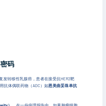
存密码
复发转移性乳腺癌，患者在接受抗HER2靶
用抗体偶联药物（ADC）如
恩美曲妥珠单抗
eity）
。在一份病理报告中，如果肿瘤细胞