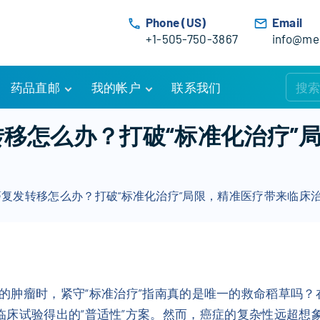
Phone (US)
Email
+1-505-750-3867
info@med
药品直邮
我的帐户
联系我们
购物车
账户详情
转移怎么办？打破“标准化治疗”
订单追踪
我的订单
优惠活动
常见问题
腺癌复发转移怎么办？打破“标准化治疗”局限，精准医疗带来临床
服务条款
的肿瘤时，紧守“标准治疗”指南真的是唯一的救命稻草吗？
是基于大规模临床试验得出的“普适性”方案。然而，癌症的复杂性