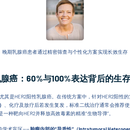
晚期乳腺癌患者通过精密筛查与个性化方案实现长效生存
腺癌：60%与100%表达背后的生
其是HER2阳性乳腺癌。在传统方案中，针对HER2阳性的
b）
、化疗及放疗后若发生复发，标准二线治疗通常会推荐使
是一种靶向HER2并释放高效毒素的精准“生物导弹”。
的学术盲区——
肿瘤内部的“异质性”（Intratumoral Heterogen