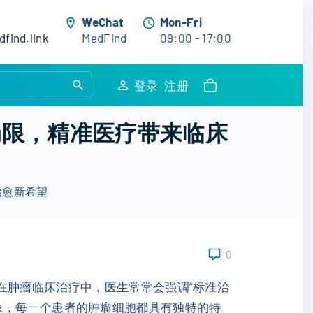
WeChat
Mon-Fri
find.link
MedFind
09:00 - 17:00
S
登录
注册
e
a
局限，精准医疗带来临床
r
c
h
治愈新希望
f
o
r
:
0
在肿瘤临床治疗中，医生常常会强调“标准治
远超想象，每一个患者的肿瘤细胞都具有独特的特