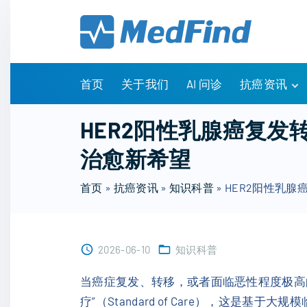
S
k
i
p
t
首页
关于我们
AI 问诊
抗癌资讯
o
c
有问有答
HER2阳性乳腺癌复发
o
诊疗指南
治愈新希望
n
药物信息
t
医改政策
首页
»
抗癌资讯
»
知识科普
»
HER2阳性乳
e
知识科普
n
临床研究
t
NCCN指南
2026-06-10
知识科普
当癌症复发、转移，或者面临恶性程度极高
疗”（Standard of Care），这