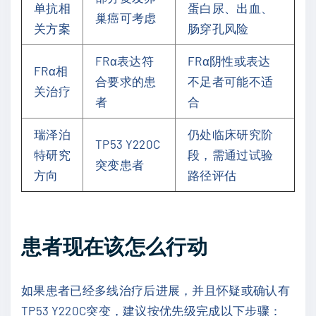
单抗相
蛋白尿、出血、
巢癌可考虑
关方案
肠穿孔风险
FRα表达符
FRα阴性或表达
FRα相
合要求的患
不足者可能不适
关治疗
者
合
瑞泽泊
仍处临床研究阶
TP53 Y220C
特研究
段，需通过试验
突变患者
方向
路径评估
患者现在该怎么行动
如果患者已经多线治疗后进展，并且怀疑或确认有
TP53 Y220C突变，建议按优先级完成以下步骤：