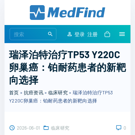
S
k
i
p
S
登录
注册
t
e
o
a
瑞泽泊特治疗TP53 Y220C
c
r
o
卵巢癌：铂耐药患者的新靶
c
n
h
向选择
t
f
e
o
首页
»
抗癌资讯
»
临床研究
»
瑞泽泊特治疗TP53
n
r
Y220C卵巢癌：铂耐药患者的新靶向选择
t
:
2026-06-01
临床研究
0