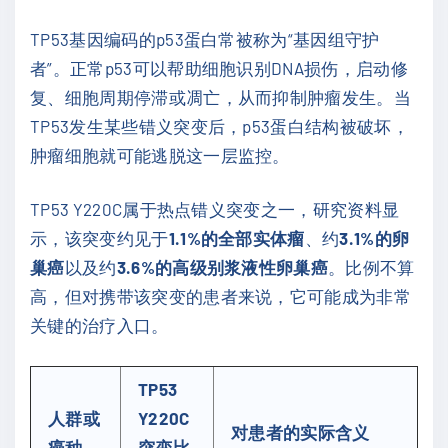
TP53基因编码的p53蛋白常被称为“基因组守护
者”。正常p53可以帮助细胞识别DNA损伤，启动修
复、细胞周期停滞或凋亡，从而抑制肿瘤发生。当
TP53发生某些错义突变后，p53蛋白结构被破坏，
肿瘤细胞就可能逃脱这一层监控。
TP53 Y220C属于热点错义突变之一，研究资料显
示，该突变约见于
1.1%的全部实体瘤
、约
3.1%的卵
巢癌
以及约
3.6%的高级别浆液性卵巢癌
。比例不算
高，但对携带该突变的患者来说，它可能成为非常
关键的治疗入口。
TP53
人群或
Y220C
对患者的实际含义
癌种
突变比