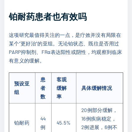
铂耐药患者也有效吗
这项研究最值得关注的一点，是疗效并没有局限在
某个“更好治”的亚组。无论铂状态、既往是否用过
PARP抑制剂、FRα表达阳性或阴性，均观察到临床
有意义的缓解。
患
客观
预设亚
者
缓解
具体缓解情况
组
数
率
20例部分缓解，
44
16例疾病稳定，
铂耐药
45.5%
例
2例进展，6例不