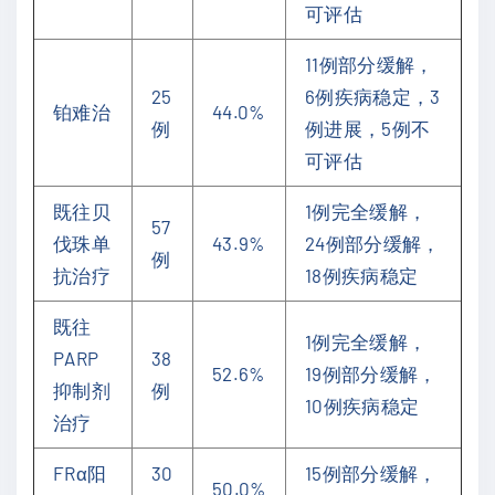
可评估
11例部分缓解，
25
6例疾病稳定，3
铂难治
44.0%
例
例进展，5例不
可评估
既往贝
1例完全缓解，
57
伐珠单
43.9%
24例部分缓解，
例
抗治疗
18例疾病稳定
既往
1例完全缓解，
PARP
38
52.6%
19例部分缓解，
抑制剂
例
10例疾病稳定
治疗
FRα阳
30
15例部分缓解，
50.0%