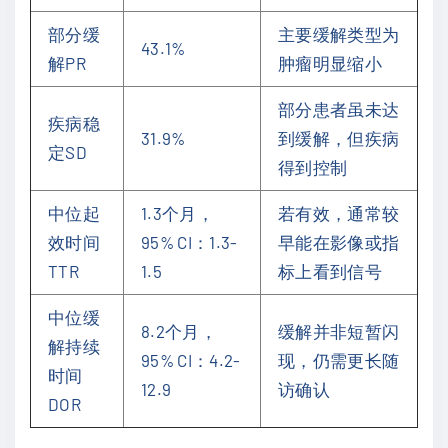
部分缓
主要缓解类型为
43.1%
解PR
肿瘤明显缩小
部分患者虽未达
疾病稳
31.9%
到缓解，但疾病
定SD
得到控制
中位起
1.3个月，
若有效，通常较
效时间
95% CI：1.3-
早能在影像或指
TTR
1.5
标上看到信号
中位缓
8.2个月，
缓解并非短暂闪
解持续
95% CI：4.2-
现，仍需更长随
时间
12.9
访确认
DOR