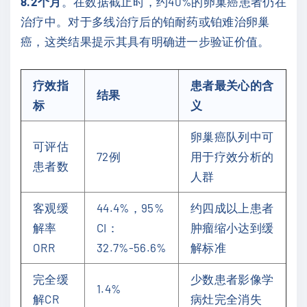
8.2个月
。在数据截止时，约40%的卵巢癌患者仍在
治疗中。对于多线治疗后的铂耐药或铂难治卵巢
癌，这类结果提示其具有明确进一步验证价值。
疗效指
患者最关心的含
结果
标
义
卵巢癌队列中可
可评估
72例
用于疗效分析的
患者数
人群
客观缓
44.4%，95%
约四成以上患者
解率
CI：
肿瘤缩小达到缓
ORR
32.7%-56.6%
解标准
完全缓
少数患者影像学
1.4%
解CR
病灶完全消失