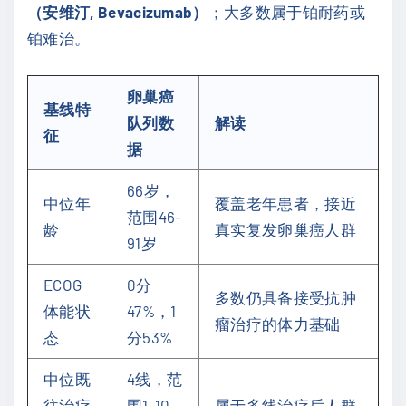
（安维汀, Bevacizumab）
；大多数属于铂耐药或
铂难治。
卵巢癌
基线特
队列数
解读
征
据
66岁，
中位年
覆盖老年患者，接近
范围46-
龄
真实复发卵巢癌人群
91岁
ECOG
0分
多数仍具备接受抗肿
体能状
47%，1
瘤治疗的体力基础
态
分53%
中位既
4线，范
往治疗
围1-10
属于多线治疗后人群