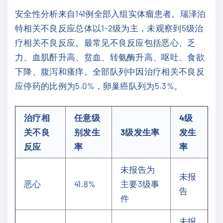
安全性分析来自141例全部入组实体瘤患者。瑞泽泊
特相关不良反应总体以1-2级为主，未观察到5级治
疗相关不良反应。最常见不良反应包括恶心、乏
力、血肌酐升高、贫血、转氨酶升高、呕吐、食欲
下降、腹泻和瘙痒。全部队列中因治疗相关不良反
应停药的比例为5.0%，卵巢癌队列为5.3%。
治疗相
任意级
4级
关不良
别发生
3级发生率
发生
反应
率
率
未报告为
未报
恶心
41.8%
主要3级事
告
件
未报