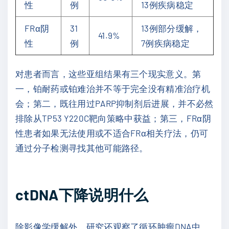
性
例
13例疾病稳定
FRα阴
31
13例部分缓解，
41.9%
性
例
7例疾病稳定
对患者而言，这些亚组结果有三个现实意义。第
一，铂耐药或铂难治并不等于完全没有精准治疗机
会；第二，既往用过PARP抑制剂后进展，并不必然
排除从TP53 Y220C靶向策略中获益；第三，FRα阴
性患者如果无法使用或不适合FRα相关疗法，仍可
通过分子检测寻找其他可能路径。
ctDNA下降说明什么
除影像学缓解外，研究还观察了循环肿瘤DNA中