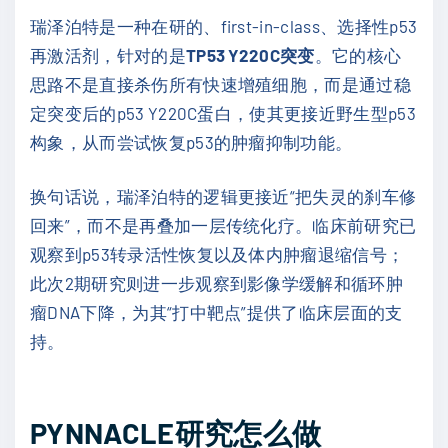
瑞泽泊特是一种在研的、first-in-class、选择性p53
再激活剂，针对的是
TP53 Y220C突变
。它的核心
思路不是直接杀伤所有快速增殖细胞，而是通过稳
定突变后的p53 Y220C蛋白，使其更接近野生型p53
构象，从而尝试恢复p53的肿瘤抑制功能。
换句话说，瑞泽泊特的逻辑更接近“把失灵的刹车修
回来”，而不是再叠加一层传统化疗。临床前研究已
观察到p53转录活性恢复以及体内肿瘤退缩信号；
此次2期研究则进一步观察到影像学缓解和循环肿
瘤DNA下降，为其“打中靶点”提供了临床层面的支
持。
PYNNACLE研究怎么做