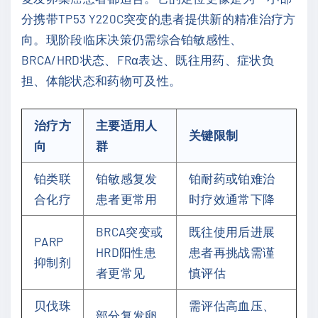
分携带TP53 Y220C突变的患者提供新的精准治疗方
向。现阶段临床决策仍需综合铂敏感性、
BRCA/HRD状态、FRα表达、既往用药、症状负
担、体能状态和药物可及性。
治疗方
主要适用人
关键限制
向
群
铂类联
铂敏感复发
铂耐药或铂难治
合化疗
患者更常用
时疗效通常下降
BRCA突变或
既往使用后进展
PARP
HRD阳性患
患者再挑战需谨
抑制剂
者更常见
慎评估
贝伐珠
需评估高血压、
部分复发卵