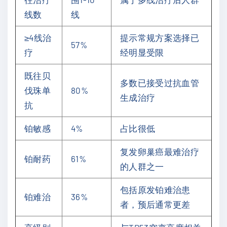
线数
线
≥4线治
提示常规方案选择已
57%
疗
经明显受限
既往贝
多数已接受过抗血管
伐珠单
80%
生成治疗
抗
铂敏感
4%
占比很低
复发卵巢癌最难治疗
铂耐药
61%
的人群之一
包括原发铂难治患
铂难治
36%
者，预后通常更差