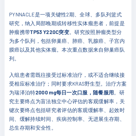
PYNNACLE是一项关键性2期、全球、多队列篮式
研究，纳入局部晚期或转移性实体瘤患者，前提是
肿瘤携带
TP53 Y220C突变
。研究按照肿瘤类型分
为多个队列，包括卵巢癌、肺癌、乳腺癌、子宫内
膜癌以及其他实体瘤。本次重点数据来自卵巢癌队
列。
入组患者需既往接受过标准治疗，或不适合继续接
受相应标准治疗；同时要求KRAS野生型。治疗方案
为瑞泽泊特
2000 mg每日一次口服，随餐服用
。研
究主要终点为盲法独立中心评估的客观缓解率，关
键次要终点包括研究者评估的客观缓解率、起效时
间、缓解持续时间、疾病控制率、无进展生存期、
总生存期和安全性。