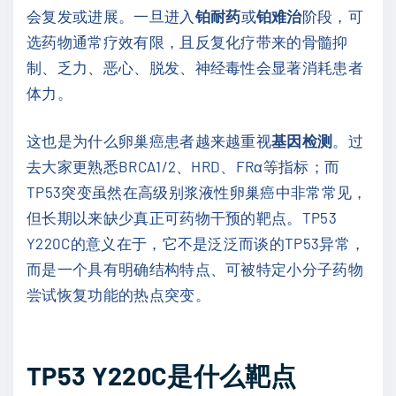
会复发或进展。一旦进入
铂耐药
或
铂难治
阶段，可
选药物通常疗效有限，且反复化疗带来的骨髓抑
制、乏力、恶心、脱发、神经毒性会显著消耗患者
体力。
这也是为什么卵巢癌患者越来越重视
基因检测
。过
去大家更熟悉BRCA1/2、HRD、FRα等指标；而
TP53突变虽然在高级别浆液性卵巢癌中非常常见，
但长期以来缺少真正可药物干预的靶点。TP53
Y220C的意义在于，它不是泛泛而谈的TP53异常，
而是一个具有明确结构特点、可被特定小分子药物
尝试恢复功能的热点突变。
TP53 Y220C是什么靶点