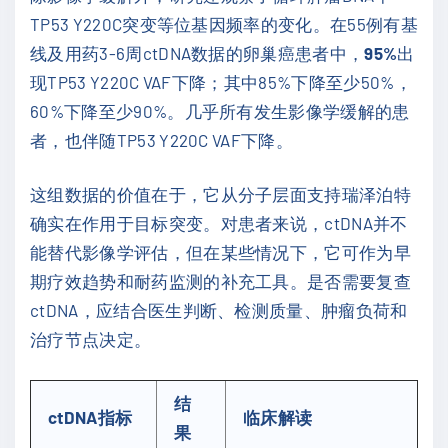
TP53 Y220C突变等位基因频率的变化。在55例有基
线及用药3-6周ctDNA数据的卵巢癌患者中，
95%
出
现TP53 Y220C VAF下降；其中85%下降至少50%，
60%下降至少90%。几乎所有发生影像学缓解的患
者，也伴随TP53 Y220C VAF下降。
这组数据的价值在于，它从分子层面支持瑞泽泊特
确实在作用于目标突变。对患者来说，ctDNA并不
能替代影像学评估，但在某些情况下，它可作为早
期疗效趋势和耐药监测的补充工具。是否需要复查
ctDNA，应结合医生判断、检测质量、肿瘤负荷和
治疗节点决定。
结
ctDNA指标
临床解读
果