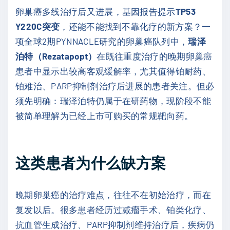
卵巢癌多线治疗后又进展，基因报告提示
TP53
Y220C突变
，还能不能找到不靠化疗的新方案？一
项全球2期PYNNACLE研究的卵巢癌队列中，
瑞泽
泊特（Rezatapopt）
在既往重度治疗的晚期卵巢癌
患者中显示出较高客观缓解率，尤其值得铂耐药、
铂难治、PARP抑制剂治疗后进展的患者关注。但必
须先明确：瑞泽泊特仍属于在研药物，现阶段不能
被简单理解为已经上市可购买的常规靶向药。
这类患者为什么缺方案
晚期卵巢癌的治疗难点，往往不在初始治疗，而在
复发以后。很多患者经历过减瘤手术、铂类化疗、
抗血管生成治疗、PARP抑制剂维持治疗后，疾病仍