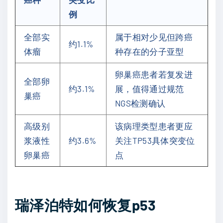
例
全部实
属于相对少见但跨癌
约1.1%
体瘤
种存在的分子亚型
卵巢癌患者若复发进
全部卵
约3.1%
展，值得通过规范
巢癌
NGS检测确认
高级别
该病理类型患者更应
浆液性
约3.6%
关注TP53具体突变位
卵巢癌
点
瑞泽泊特如何恢复p53