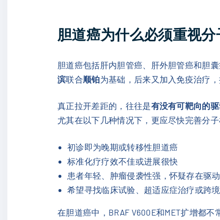
胆道癌为什么必须重视分
胆道癌包括肝内胆管癌、肝外胆管癌和胆囊
滨
联合
顺铂
为基础，后来又加入免疫治疗，
真正拉开差距的，往往是
有没有可靶向的驱
尤其在以下几种情况下，更应尽快完善分子
初诊即为晚期或转移性胆道癌
标准化疗疗效不佳或进展很快
患者年轻、肿瘤侵袭性强，怀疑存在驱
希望寻找临床试验、超适应症治疗或跨
在胆道癌中，BRAF V600E和MET扩