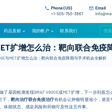
Phone (US)
Email
+1-505-750-3867
info@med
药品直邮
我的帐户
联系我们
购物车
账户详情
0E与MET扩增怎么治：靶向联合免
订单追踪
我的订单
V600E与MET扩增怎么治：靶向联合免疫降期与手术机会全解析
优惠活动
常见问题
服务条款
了基因检测发现BRAF V600E或MET扩增，下一步到
型下，
靶向治疗联合免疫治疗
有机会让肿瘤明显缩小，甚至
、体能状态、感染风险和药物可及性这五件事。