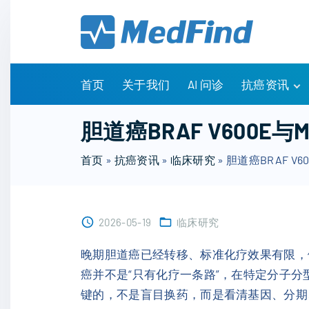
S
k
i
p
t
首页
关于我们
AI 问诊
抗癌资讯
o
c
有问有答
胆道癌BRAF V60
o
诊疗指南
n
首页
»
抗癌资讯
»
临床研究
»
胆道癌BRAF 
药物信息
t
医改政策
e
知识科普
n
临床研究
2026-05-19
临床研究
t
NCCN指南
晚期胆道癌已经转移、标准化疗效果有限，做
癌并不是“只有化疗一条路”，在特定分子分
键的，不是盲目换药，而是看清基因、分期