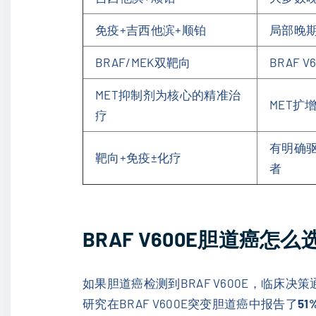
免疫+吉西他滨+顺铂
局部晚
BRAF/MEK双靶向
BRAF V
MET抑制剂为核心的精准治
MET扩
疗
有明确
靶向+免疫±化疗
者
BRAF V600E胆道癌怎
如果胆道癌检测到BRAF V600E，临床决
研究在BRAF V600E突变胆道癌中报告了
51