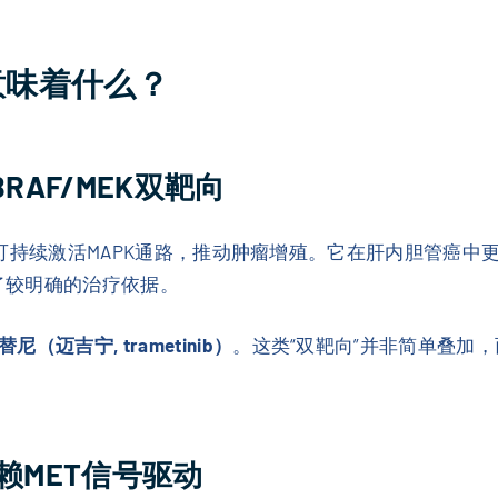
增意味着什么？
BRAF/MEK双靶向
变异，可持续激活MAPK通路，推动肿瘤增殖。它在肝内胆管癌
累了较明确的治疗依据。
尼（迈吉宁, trametinib）
。这类“双靶向”并非简单叠加
赖MET信号驱动