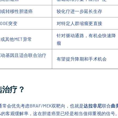
期或转移性胆道癌
较化疗进一步延长生存
600E突变
对特定人群缩瘤更直接
针对驱动通路，有机会快速降
增或其他MET异常
瘤
驱动基因且适合联合治疗
有望提升降期和手术机会
么选治疗？
策通常会优先考虑BRAF/MEK双靶向，也就是
达拉非尼
联合
曲
%
的客观缓解率，这在胆道癌里已经是相当值得重视的信号