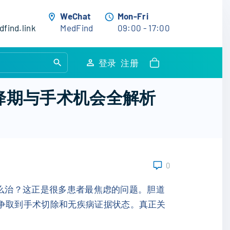
WeChat
Mon-Fri
find.link
MedFind
09:00 - 17:00
S
登录
注册
e
a
疫降期与手术机会全解析
r
c
h
f
o
0
r
:
底怎么治？这正是很多患者最焦虑的问题。胆道
争取到手术切除和无疾病证据状态。真正关