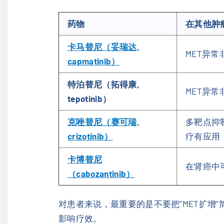
药物
在其他肿
卡马替尼（妥瑞达,
MET异
capmatinib）
特泊替尼（拓得康,
MET异
tepotinib）
克唑替尼（赛可瑞,
多靶点抑
crizotinib）
疗有应用
卡博替尼
在肾癌中
（cabozantinib）
对患者来说，最重要的是不要把“MET扩增
影响疗效。