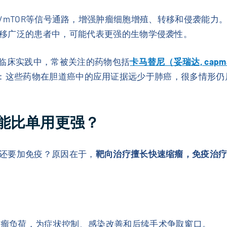
3K/AKT/mTOR等信号通路，增强肿瘤细胞增殖、转移和侵袭
移广泛的患者中，可能代表更强的生物学侵袭性。
。临床实践中，常被关注的药物包括
卡马替尼（妥瑞达, capma
：这些药物在胆道癌中的应用证据远少于肺癌，很多情形仍
能比单用更强？
还要加免疫？原因在于，
靶向治疗擅长快速缩瘤，免疫治
肿瘤负荷，为症状控制、感染改善和后续手术争取窗口。