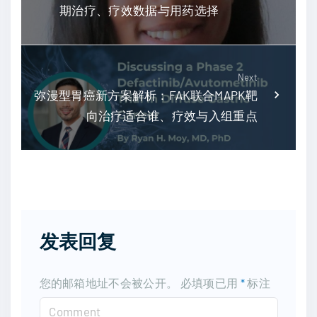
期治疗、疗效数据与用药选择
Next
弥漫型胃癌新方案解析：FAK联合MAPK靶
向治疗适合谁、疗效与入组重点
发表回复
您的邮箱地址不会被公开。
必填项已用
*
标注
C