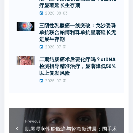
疗显著延长生存期
2026-08-03
三阴性乳腺癌一线突破：戈沙妥珠
单抗联合帕博利珠单抗显著延长无
进展生存期
2026-07-31
二期结肠癌术后要化疗吗？ctDNA
检测指导精准治疗，显著降低50%
以上复发风险
2026-07-31
Previous
肌层浸润性膀胱癌与肾癌新进展：围手术