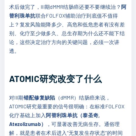
术后做完了，III期dMMR结肠癌还要不要继续治？
阿
替利珠单抗
联合FOLFOX辅助治疗到底值不值得
上？复发风险能降多少、高危和低危患者有没有差
别、化疗至少做多久、总生存期为什么还不能下结
论，这些决定治疗方向的关键问题，必须一次讲
透。
ATOMIC研究改变了什么
对III期
错配修复缺陷
（dMMR）结肠癌来说，
ATOMIC研究最重要的信号很明确：在标准FOLFOX
化疗基础上加入
阿替利珠单抗（泰圣奇,
Atezolizumab）
，可显著改善无病生存。通俗理
解，就是患者在术后进入“无复发生存状态”的时间