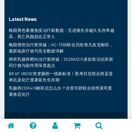
Latest News
晚期黑色素瘤免疫治疗新数据：无进展生存越久生存率越
高，死亡风险趋近正常人
晚期肾癌治疗新突破：HC-7366联合贝组替凡攻克耐药，
最新临床疗效与安全数据详解
肺癌乳腺癌靶向治疗新突破：2026ASCO多款前沿抗癌新
药疗效与副作用深度盘点
BRAF V600E突变肠癌一线新标准！恩考芬尼联合西妥昔
单抗及化疗显著延长生存期
乳腺癌CDK4/6耐药后怎么办？吉雷司群联合依维莫司显
著推迟化疗
MedFind ©
2026
常见问题