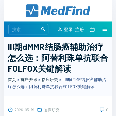
S
k
i
p
S
登录
注册
t
e
o
a
III期dMMR结肠癌辅助治疗
c
r
o
怎么选：阿替利珠单抗联合
c
n
h
FOLFOX关键解读
t
f
e
o
首页
»
抗癌资讯
»
临床研究
»
III期dMMR结肠癌辅助治
n
r
疗怎么选：阿替利珠单抗联合FOLFOX关键解读
t
:
2026-05-19
临床研究
0