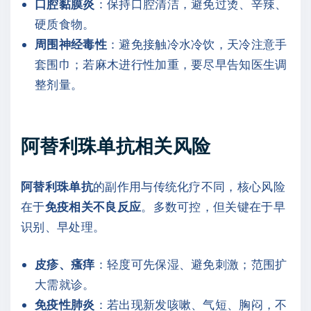
口腔黏膜炎
：保持口腔清洁，避免过烫、辛辣、
硬质食物。
周围神经毒性
：避免接触冷水冷饮，天冷注意手
套围巾；若麻木进行性加重，要尽早告知医生调
整剂量。
阿替利珠单抗相关风险
阿替利珠单抗
的副作用与传统化疗不同，核心风险
在于
免疫相关不良反应
。多数可控，但关键在于早
识别、早处理。
皮疹、瘙痒
：轻度可先保湿、避免刺激；范围扩
大需就诊。
免疫性肺炎
：若出现新发咳嗽、气短、胸闷，不