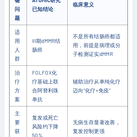
键
ATOMIC研究
临床意义
问
已知结论
题
适
不是所有结肠癌都适
用
III期dMMR结
用，前提是病理或分
人
肠癌
子检测证实dMMR
群
治
FOLFOX化
疗
疗基础上联
辅助治疗从单纯化疗
方
合阿替利珠
迈向“化疗+免疫”
案
单抗
主
复发或死亡
要
无病生存显著改善，
风险约下降
获
复发控制更强
50%