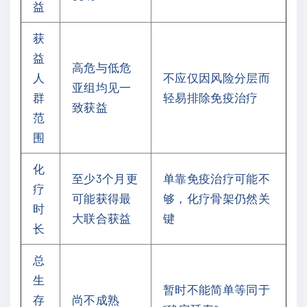
益
获
益
高危与低危
人
不应仅因风险分层而
亚组均见一
群
轻易排除免疫治疗
致获益
范
围
化
至少3个月更
单靠免疫治疗可能不
疗
可能获得最
够，化疗骨架仍然关
时
大联合获益
键
长
总
生
暂时不能简单等同于
存
尚不成熟