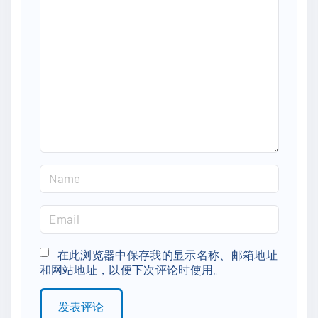
o
m
m
e
n
t
N
a
m
E
e
m
*
a
在此浏览器中保存我的显示名称、邮箱地址
和网站地址，以便下次评论时使用。
i
l
*