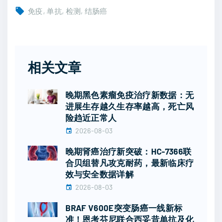
免疫
单抗
检测
结肠癌
相关文章
晚期黑色素瘤免疫治疗新数据：无
进展生存越久生存率越高，死亡风
险趋近正常人
2026-08-03
晚期肾癌治疗新突破：HC-7366联
合贝组替凡攻克耐药，最新临床疗
效与安全数据详解
2026-08-03
BRAF V600E突变肠癌一线新标
准！恩考芬尼联合西妥昔单抗及化