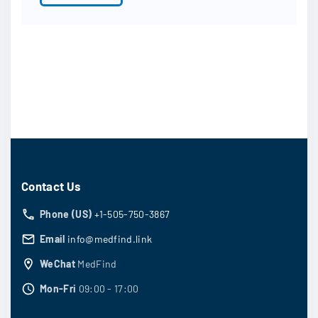
Contact Us
Phone (US)
+1-505-750-3867
Email
info@medfind.link
WeChat
MedFind
Mon-Fri
09:00 - 17:00