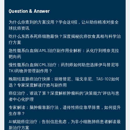
Question & Answer
为什么你查到的方案没用？学会这6招，让AI助你精准对接全
球抗癌资讯
吃什么东西杀死癌细胞最快？深度揭秘抗癌饮食真相与科学治
疗方案
急性髓系白血病(AML)治疗副作用全解析：从化疗到维奈克拉
靶向药
慢性髓系白血病(CML)治疗：药剂师如何助您选择伊马替尼等
TKI药物并管理副作用？
晚期结直肠癌治疗抉择：呋喹替尼、瑞戈非尼、TAS-102如何
选？专家深度解读疗效与副作用
癌症治疗，谁说了算？深度解析肿瘤科的“决策能力”评估与患
者中心化护理
专家解读：脑肿瘤靠新疗法，遗传性癌症靠早筛查，如何提升
生存率？
AI赋能癌症治疗：告别信息焦虑，为非小细胞肺癌患者解读最
新治疗方案