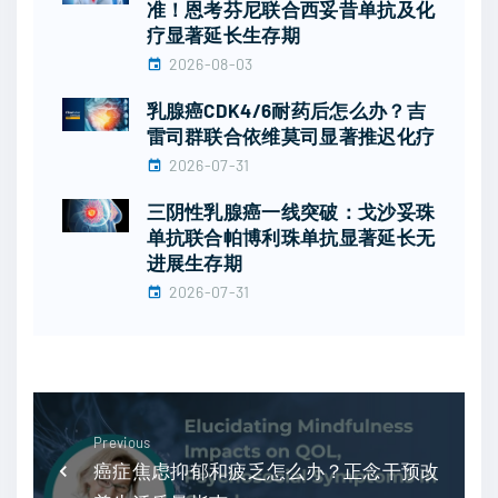
准！恩考芬尼联合西妥昔单抗及化
疗显著延长生存期
2026-08-03
乳腺癌CDK4/6耐药后怎么办？吉
雷司群联合依维莫司显著推迟化疗
2026-07-31
三阴性乳腺癌一线突破：戈沙妥珠
单抗联合帕博利珠单抗显著延长无
进展生存期
2026-07-31
Previous
癌症焦虑抑郁和疲乏怎么办？正念干预改