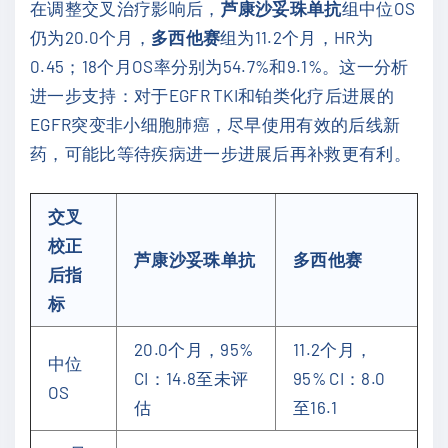
在调整交叉治疗影响后，
芦康沙妥珠单抗
组中位OS
仍为20.0个月，
多西他赛
组为11.2个月，HR为
0.45；18个月OS率分别为54.7%和9.1%。这一分析
进一步支持：对于EGFR TKI和铂类化疗后进展的
EGFR突变非小细胞肺癌，尽早使用有效的后线新
药，可能比等待疾病进一步进展后再补救更有利。
交叉
校正
芦康沙妥珠单抗
多西他赛
后指
标
20.0个月，95%
11.2个月，
中位
CI：14.8至未评
95% CI：8.0
OS
估
至16.1