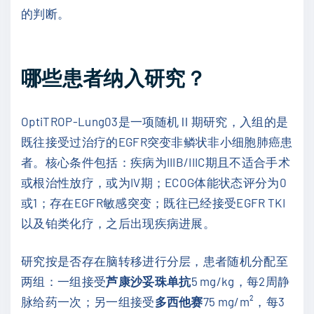
的判断。
哪些患者纳入研究？
OptiTROP-Lung03是一项随机Ⅱ期研究，入组的是
既往接受过治疗的EGFR突变非鳞状非小细胞肺癌患
者。核心条件包括：疾病为IIIB/IIIC期且不适合手术
或根治性放疗，或为IV期；ECOG体能状态评分为0
或1；存在EGFR敏感突变；既往已经接受EGFR TKI
以及铂类化疗，之后出现疾病进展。
研究按是否存在脑转移进行分层，患者随机分配至
两组：一组接受
芦康沙妥珠单抗
5 mg/kg，每2周静
脉给药一次；另一组接受
多西他赛
75 mg/m²，每3