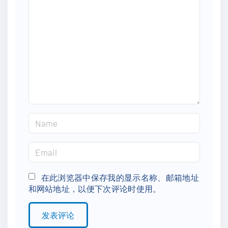
o
m
m
e
n
t
N
a
m
E
e
m
*
a
在此浏览器中保存我的显示名称、邮箱地址
和网站地址，以便下次评论时使用。
i
l
*