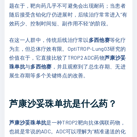
题在于，靶向药几乎不可避免会出现耐药；当患者
随后接受含铂化疗仍进展时，后续治疗常常进入“有
效药少、控制时间短、副作用不轻”的阶段。
在这一人群中，传统后线治疗常以
多西他赛
等化疗
为主，但总体疗效有限。OptiTROP-Lung03研究的
价值在于，它直接比较了TROP2 ADC药物
芦康沙妥
珠单抗
与
多西他赛
，并且观察到了总生存期、无进
展生存期等多个关键终点的改善。
芦康沙妥珠单抗是什么药？
芦康沙妥珠单抗
是一种TROP2靶向抗体偶联药物，
也就是常说的ADC。ADC可以理解为“精准递送的化