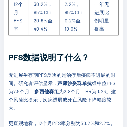
12个
30.2%，
2.2%，
一年无
月
95% CI：
95% CI：
进展比
PFS
20.6%至
0.2%至
例明显
率
40.4%
10.0%
提高
PFS数据说明了什么？
无进展生存期PFS反映的是治疗后疾病不进展的时
间。研究者评估显示，
芦康沙妥珠单抗
组中位PFS
为7.9个月，
多西他赛
组为2.8个月，HR为0.23。这
个风险比提示，疾病进展或死亡风险下降幅度较
大。
更直观地看，12个月PFS率分别为30.2%和2.2%。