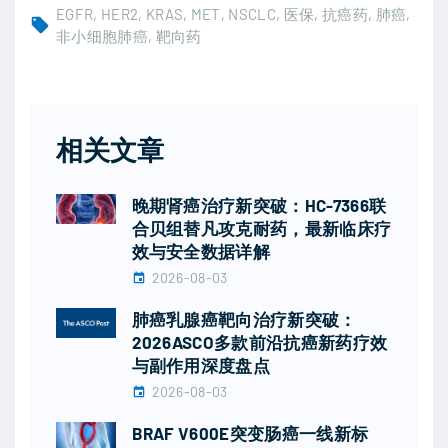
EGFR
HER2
KRAS
MET
NSCLC
医保
抗癌药
肺癌
非小细胞肺癌
靶向药
相关文章
晚期肾癌治疗新突破：HC-7366联
合贝组替凡攻克耐药，最新临床疗
效与安全数据详解
2026-08-03
肺癌乳腺癌靶向治疗新突破：
2026ASCO多款前沿抗癌新药疗效
与副作用深度盘点
2026-08-03
BRAF V600E突变肠癌一线新标