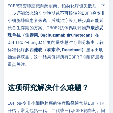
EGFR突变肺癌靶向药耐药、铂类化疗也失败后，下
一步还能怎么治？对晚期或不可根治的EGFR突变非
小细胞肺癌患者来说，后线治疗长期缺少真正能延
长总生存期的方案。TROP2抗体偶联药物
芦康沙妥
珠单抗（佳泰莱, Sacituzumab tirumotecan）
在
OptiTROP-Lung03研究的最终总生存期分析中，较
标准化疗
多西他赛（泰索帝, Docetaxel）
显示出明
确生存获益，这一结果值得所有EGFR TKI耐药患者
重点关注。
这项研究解决什么难题？
EGFR突变非小细胞肺癌的治疗路径通常从EGFR TKI
开始，常见包括一代、二代或三代EGFR靶向药。问