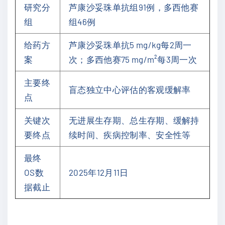
研究分
芦康沙妥珠单抗组91例，多西他赛
组
组46例
给药方
芦康沙妥珠单抗5 mg/kg每2周一
案
次；多西他赛75 mg/m²每3周一次
主要终
盲态独立中心评估的客观缓解率
点
关键次
无进展生存期、总生存期、缓解持
要终点
续时间、疾病控制率、安全性等
最终
OS数
2025年12月11日
据截止