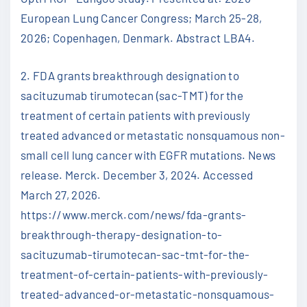
European Lung Cancer Congress; March 25-28,
2026; Copenhagen, Denmark. Abstract LBA4.
2. FDA grants breakthrough designation to
sacituzumab tirumotecan (sac-TMT) for the
treatment of certain patients with previously
treated advanced or metastatic nonsquamous non-
small cell lung cancer with EGFR mutations. News
release. Merck. December 3, 2024. Accessed
March 27, 2026.
https://www.merck.com/news/fda-grants-
breakthrough-therapy-designation-to-
sacituzumab-tirumotecan-sac-tmt-for-the-
treatment-of-certain-patients-with-previously-
treated-advanced-or-metastatic-nonsquamous-