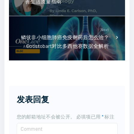
善生活质量指南
Next
鳞状非小细胞肺癌免疫耐药后怎么治？
Gotistobart对比多西他赛数据全解析
发表回复
您的邮箱地址不会被公开。
必填项已用
*
标注
C