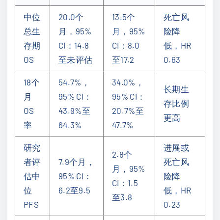
中位
20.0个
13.5个
死亡风
总生
月，95%
月，95%
险降
存期
CI：14.8
CI：8.0
低，HR
OS
至未评估
至17.2
0.63
18个
54.7%，
34.0%，
长期生
月
95% CI：
95% CI：
存比例
OS
43.9%至
20.7%至
更高
率
64.3%
47.7%
研究
进展或
2.8个
者评
7.9个月，
死亡风
月，95%
估中
95% CI：
险降
CI：1.5
位
6.2至9.5
低，HR
至3.8
PFS
0.23