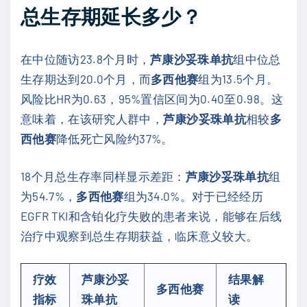
总生存期延长多少？
在中位随访23.8个月时，
芦康沙妥珠单抗
组中位总
生存期达到20.0个月，而
多西他赛
组为13.5个月。
风险比HR为0.63，95%置信区间为0.40至0.98。这
意味着，在该研究人群中，
芦康沙妥珠单抗
相较
多
西他赛
降低死亡风险约37%。
18个月总生存率同样显示差距：
芦康沙妥珠单抗
组
为54.7%，
多西他赛
组为34.0%。对于已经经历
EGFR TKI和含铂化疗失败的患者来说，能够在后线
治疗中观察到总生存期获益，临床意义较大。
疗效
芦康沙妥
结果解
多西他赛
指标
珠单抗
读