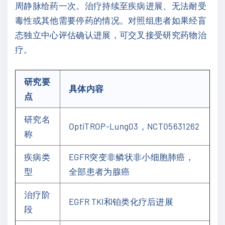
周静脉给药一次。治疗持续至疾病进展、无法耐受
毒性或其他需要停药的情况。对照组患者如果经盲
态独立中心评估确认进展，可交叉接受研究药物治
疗。
研究要
具体内容
点
研究名
OptiTROP-Lung03，NCT05631262
称
疾病类
EGFR突变非鳞状非小细胞肺癌，
型
全部患者为腺癌
治疗阶
EGFR TKI和铂类化疗后进展
段