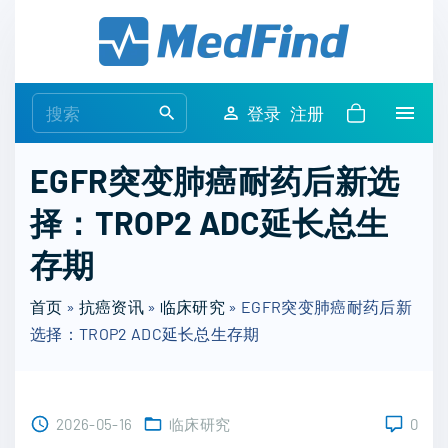
S
k
i
p
S
登录
注册
t
e
o
a
EGFR突变肺癌耐药后新选
c
r
o
择：TROP2 ADC延长总生
c
n
h
存期
t
f
e
o
首页
»
抗癌资讯
»
临床研究
»
EGFR突变肺癌耐药后新
n
r
选择：TROP2 ADC延长总生存期
t
:
2026-05-16
临床研究
0