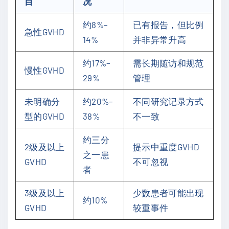
目
况
约8%–
已有报告，但比例
急性GVHD
14%
并非异常升高
约17%–
需长期随访和规范
慢性GVHD
29%
管理
未明确分
约20%–
不同研究记录方式
型的GVHD
38%
不一致
约三分
2级及以上
提示中重度GVHD
之一患
GVHD
不可忽视
者
3级及以上
少数患者可能出现
约10%
GVHD
较重事件