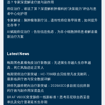
选？专家深度解读疗效与副作用
癌症治疗，谁说了算？深度解析肿瘤科的“决策能力”评估与患
者中心化护理
专家解读：脑肿瘤靠新疗法，遗传性癌症靠早筛查，如何提升
生存率？
AI赋能癌症治疗：告别信息焦虑，为非小细胞肺癌患者解读最
新治疗方案
Latest News
晚期黑色素瘤免疫治疗新数据：无进展生存越久生存率越
高，死亡风险趋近正常人
晚期肾癌治疗新突破：HC-7366联合贝组替凡攻克耐药，
最新临床疗效与安全数据详解
肺癌乳腺癌靶向治疗新突破：2026ASCO多款前沿抗癌新
药疗效与副作用深度盘点
BRAF V600E突变肠癌一线新标准！恩考芬尼联合西妥昔
单抗及化疗显著延长生存期