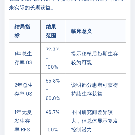
来实际的长期获益。
结局指
结果
临床意义
标
范围
72.3%
1年总生
提示移植后短期生存
–
存率 OS
较为可观
100%
55.8%
2年总生
说明部分患者可获得
–
存率 OS
持续生存获益
60.0%
1年无复
46.7%
不同研究间差异较
发生存
–
大，但总体显示复发
率 RFS
100%
控制潜力