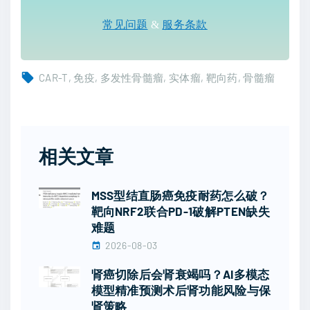
常见问题
&
服务条款
CAR-T
免疫
多发性骨髓瘤
实体瘤
靶向药
骨髓瘤
相关文章
MSS型结直肠癌免疫耐药怎么破？
靶向NRF2联合PD-1破解PTEN缺失
难题
2026-08-03
肾癌切除后会肾衰竭吗？AI多模态
模型精准预测术后肾功能风险与保
肾策略