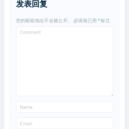
发表回复
您的邮箱地址不会被公开。
必填项已用
*
标注
C
o
m
m
e
n
t
N
a
m
E
e
m