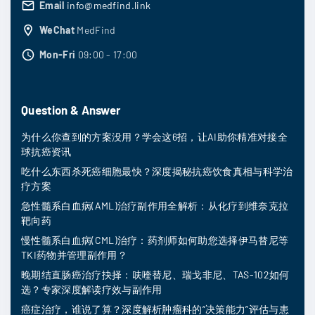
Email
info@medfind.link
WeChat
MedFind
Mon-Fri
09:00 - 17:00
Question & Answer
为什么你查到的方案没用？学会这6招，让AI助你精准对接全
球抗癌资讯
吃什么东西杀死癌细胞最快？深度揭秘抗癌饮食真相与科学治
疗方案
急性髓系白血病(AML)治疗副作用全解析：从化疗到维奈克拉
靶向药
慢性髓系白血病(CML)治疗：药剂师如何助您选择伊马替尼等
TKI药物并管理副作用？
晚期结直肠癌治疗抉择：呋喹替尼、瑞戈非尼、TAS-102如何
选？专家深度解读疗效与副作用
癌症治疗，谁说了算？深度解析肿瘤科的“决策能力”评估与患