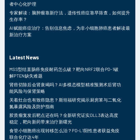
者中心化护理
专家解读：脑肿瘤靠新疗法，遗传性癌症靠早筛查，如何提升
生存率？
AI赋能癌症治疗：告别信息焦虑，为非小细胞肺癌患者解读最
新治疗方案
Latest News
MSS型结直肠癌免疫耐药怎么破？靶向NRF2联合PD-1破
解PTEN缺失难题
肾癌切除后会肾衰竭吗？AI多模态模型精准预测术后肾功
能风险与保肾策略
关着灶台也有致癌隐患？斯坦福研究揭示厨房苯与二氧化
氮暴露风险及防护指南
胶质瘤复发后靶点还在吗？全新研究证实DLL3表达高度
稳定，靶向新药带来治疗新曙光
食管小细胞癌出现转移怎么治？PD-L1阳性患者获益免疫
联合化疗达4年