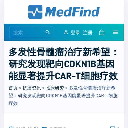
S
k
i
p
S
登录
注册
t
e
o
a
多发性骨髓瘤治疗新希望：
c
r
o
研究发现靶向CDKN1B基因
c
n
h
能显著提升CAR-T细胞疗效
t
f
e
o
首页
»
抗癌资讯
»
临床研究
»
多发性骨髓瘤治疗新希
n
r
望：研究发现靶向CDKN1B基因能显著提升CAR-T细胞
t
:
疗效