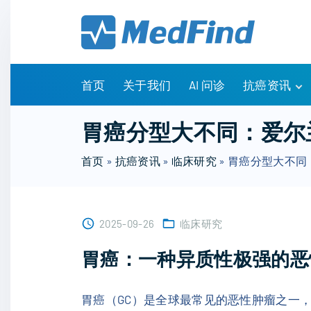
S
k
i
p
t
首页
关于我们
AI 问诊
抗癌资讯
o
c
有问有答
胃癌分型大不同：爱尔
o
诊疗指南
n
首页
»
抗癌资讯
»
临床研究
»
胃癌分型大不同
药物信息
t
医改政策
e
知识科普
n
临床研究
2025-09-26
临床研究
t
NCCN指南
胃癌：一种异质性极强的恶
胃癌（GC）是全球最常见的恶性肿瘤之一