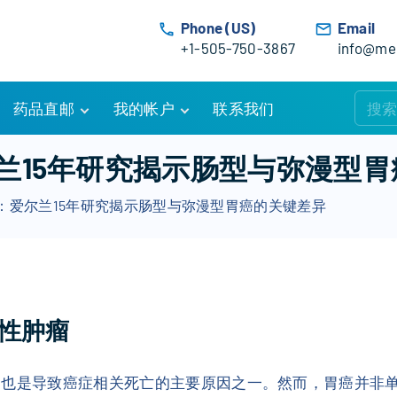
Phone (US)
Email
+1-505-750-3867
info@med
药品直邮
我的帐户
联系我们
购物车
账户详情
兰15年研究揭示肠型与弥漫型胃
订单追踪
我的订单
：爱尔兰15年研究揭示肠型与弥漫型胃癌的关键差异
优惠活动
常见问题
服务条款
性肿瘤
，也是导致癌症相关死亡的主要原因之一。然而，胃癌并非