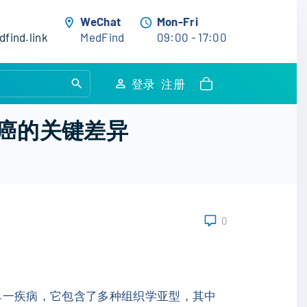
WeChat
Mon-Fri
find.link
MedFind
09:00 - 17:00
S
登录
注册
e
a
癌的关键差异
r
c
h
f
o
0
r
:
单一疾病，它包含了多种组织学亚型，其中