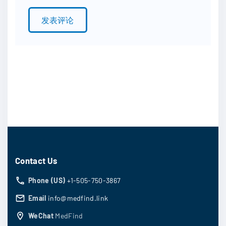
l
*
Contact Us
Phone (US)
+1-505-750-3867
Email
info@medfind.link
WeChat
MedFind