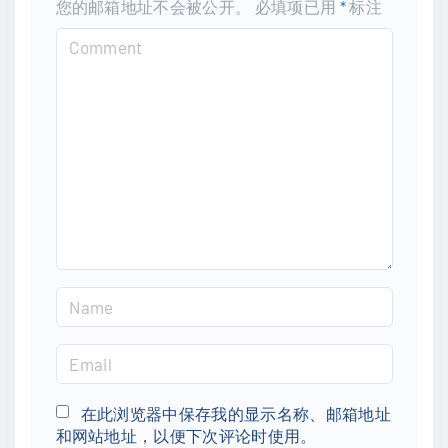
您的邮箱地址不会被公开。
必填项已用
*
标注
C
o
m
m
e
n
t
N
a
m
E
e
m
*
a
在此浏览器中保存我的显示名称、邮箱地址
和网站地址，以便下次评论时使用。
i