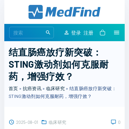
S
k
i
p
S
登录
注册
t
e
o
a
结直肠癌放疗新突破：
c
r
o
STING激动剂如何克服耐
c
n
h
药，增强疗效？
t
f
e
o
首页
»
抗癌资讯
»
临床研究
»
结直肠癌放疗新突破：
n
r
STING激动剂如何克服耐药，增强疗效？
t
:
2025-08-01
临床研究
0