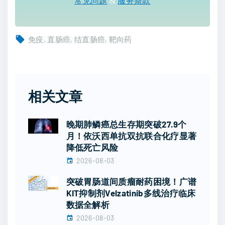
常见问题
&
服务条款
免疫
直肠癌
结直肠癌
靶向药
相关文章
晚期肺鳞癌总生存期突破27.9个
月！依沃西单抗双抗联合化疗显著
降低死亡风险
2026-08-03
突破胃肠道间质瘤耐药困境！广谱
KIT抑制剂Velzatinib多线治疗临床
数据全解析
2026-08-03