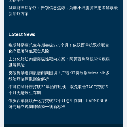
AI赋能癌症治疗：告别信息焦虑，为非小细胞肺癌患者解读最
新治疗方案
Latest News
晚期肺鳞癌总生存期突破27.9个月！依沃西单抗双抗联合
化疗显著降低死亡风险
去分化脂肪肉瘤突破性靶向方案：阿贝西利降低62%疾病
进展风险
突破胃肠道间质瘤耐药困境！广谱KIT抑制剂Velzatinib多
线治疗临床数据全解析
不可切除肝癌打破20年治疗瓶颈！双免联合TACE突破13
个月无进展生存期
依沃西单抗联合化疗突破27个月总生存期！HARMONi-6
研究确立晚期肺鳞癌一线新标准