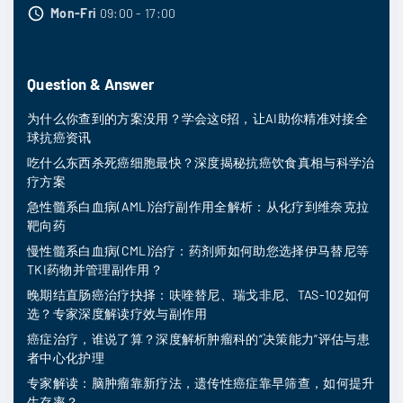
Mon-Fri
09:00 - 17:00
Question & Answer
为什么你查到的方案没用？学会这6招，让AI助你精准对接全
球抗癌资讯
吃什么东西杀死癌细胞最快？深度揭秘抗癌饮食真相与科学治
疗方案
急性髓系白血病(AML)治疗副作用全解析：从化疗到维奈克拉
靶向药
慢性髓系白血病(CML)治疗：药剂师如何助您选择伊马替尼等
TKI药物并管理副作用？
晚期结直肠癌治疗抉择：呋喹替尼、瑞戈非尼、TAS-102如何
选？专家深度解读疗效与副作用
癌症治疗，谁说了算？深度解析肿瘤科的“决策能力”评估与患
者中心化护理
专家解读：脑肿瘤靠新疗法，遗传性癌症靠早筛查，如何提升
生存率？