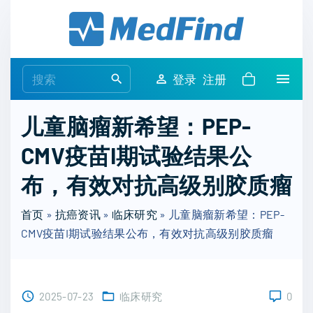
S
k
i
p
S
登录
注册
t
e
o
a
儿童脑瘤新希望：PEP-
c
r
o
CMV疫苗I期试验结果公
c
n
h
布，有效对抗高级别胶质瘤
t
f
e
o
首页
»
抗癌资讯
»
临床研究
»
儿童脑瘤新希望：PEP-
n
r
CMV疫苗I期试验结果公布，有效对抗高级别胶质瘤
t
:
2025-07-23
临床研究
0