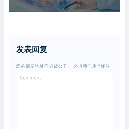
发表回复
您的邮箱地址不会被公开。
必填项已用
*
标注
C
o
m
m
e
n
t