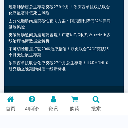
晚期肺鳞癌总生存期突破27.9个月！依沃西单抗双抗联合
化疗显著降低死亡风险
去分化脂肪肉瘤突破性靶向方案：阿贝西利降低62%疾病
进展风险
突破胃肠道间质瘤耐药困境！广谱KIT抑制剂Velzatinib多
线治疗临床数据全解析
不可切除肝癌打破20年治疗瓶颈！双免联合TACE突破13
个月无进展生存期
依沃西单抗联合化疗突破27个月总生存期！HARMONi-6
研究确立晚期肺鳞癌一线新标准
MedFind ©
2026
常见问题
首页
AI问诊
资讯
购药
搜索