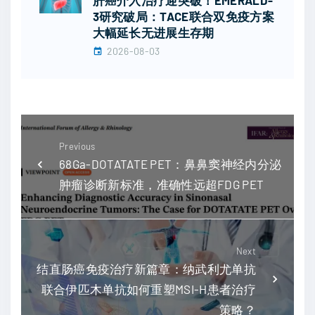
3研究破局：TACE联合双免疫方案
大幅延长无进展生存期
2026-08-03
Previous
68Ga-DOTATATE PET：鼻鼻窦神经内分泌
肿瘤诊断新标准，准确性远超FDG PET
Next
结直肠癌免疫治疗新篇章：纳武利尤单抗
联合伊匹木单抗如何重塑MSI-H患者治疗
策略？