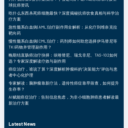
球抗癌资讯
吃什么东西杀死癌细胞最快？深度揭秘抗癌饮食真相与科学治
疗方案
急性髓系白血病(AML)治疗副作用全解析：从化疗到维奈克拉
靶向药
慢性髓系白血病(CML)治疗：药剂师如何助您选择伊马替尼等
TKI药物并管理副作用？
晚期结直肠癌治疗抉择：呋喹替尼、瑞戈非尼、TAS-102如何
选？专家深度解读疗效与副作用
癌症治疗，谁说了算？深度解析肿瘤科的“决策能力”评估与患
者中心化护理
专家解读：脑肿瘤靠新疗法，遗传性癌症靠早筛查，如何提升
生存率？
AI赋能癌症治疗：告别信息焦虑，为非小细胞肺癌患者解读最
新治疗方案
Latest News