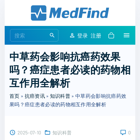
S
k
i
p
S
登录
注册
t
e
o
a
中草药会影响抗癌药效果
c
r
o
吗？癌症患者必读的药物相
c
n
h
互作用全解析
t
f
e
o
首页
»
抗癌资讯
»
知识科普
»
中草药会影响抗癌药效
n
r
果吗？癌症患者必读的药物相互作用全解析
t
:
2025-07-10
知识科普
0