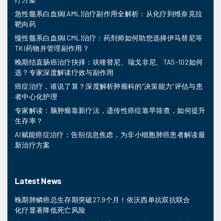
急性髓系白血病(AML)治疗副作用全解析：从化疗到维奈克拉
靶向药
慢性髓系白血病(CML)治疗：药剂师如何助您选择伊马替尼等
TKI药物并管理副作用？
晚期结直肠癌治疗抉择：呋喹替尼、瑞戈非尼、TAS-102如何
选？专家深度解读疗效与副作用
癌症治疗，谁说了算？深度解析肿瘤科的“决策能力”评估与患
者中心化护理
专家解读：脑肿瘤靠新疗法，遗传性癌症靠早筛查，如何提升
生存率？
AI赋能癌症治疗：告别信息焦虑，为非小细胞肺癌患者解读最
新治疗方案
Latest News
晚期肺鳞癌总生存期突破27.9个月！依沃西单抗双抗联合
化疗显著降低死亡风险