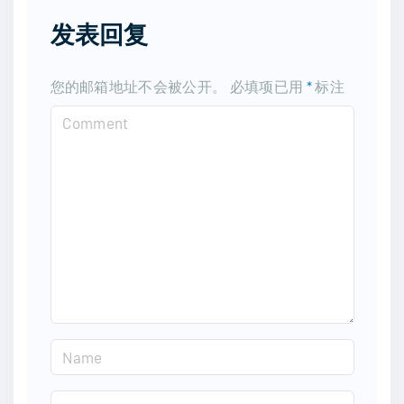
发表回复
您的邮箱地址不会被公开。
必填项已用
*
标注
C
o
m
m
e
n
t
N
a
m
E