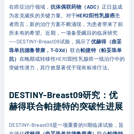
在癌症治疗领域，
抗体偶联药物（ADC）
正日益成
为攻克顽疾的关键力量。对于
HER2阳性乳腺癌
患
者而言，新的治疗方案不断涌现，为患者带来了前
所未有的希望。近期，一项备受瞩目的临床研究
——DESTINY-Breast09试验，揭示了
优赫得（曲妥
珠单抗德鲁替康，T-DXd）
联合
帕捷特（帕妥珠单
抗）
在晚期或转移性HER2阳性乳腺癌一线治疗中的
突破性潜力，其疗效显著优于现有标准疗法。
DESTINY-Breast09研究：优
赫得联合帕捷特的突破性进展
DESTINY-Breast09是一项重要的III期临床试验，旨
在评估
优赫得（曲妥珠单抗德鲁替康）
联合
帕捷特