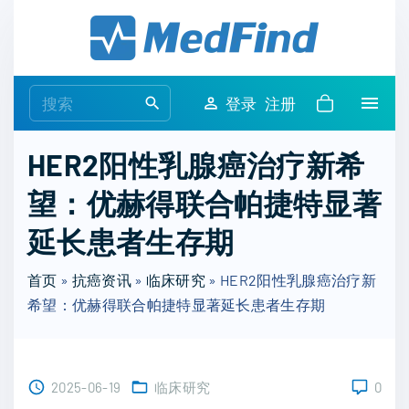
S
k
i
p
S
登录
注册
t
e
o
a
HER2阳性乳腺癌治疗新希
c
r
o
望：优赫得联合帕捷特显著
c
n
h
延长患者生存期
t
f
e
o
首页
»
抗癌资讯
»
临床研究
»
HER2阳性乳腺癌治疗新
n
r
希望：优赫得联合帕捷特显著延长患者生存期
t
:
2025-06-19
临床研究
0