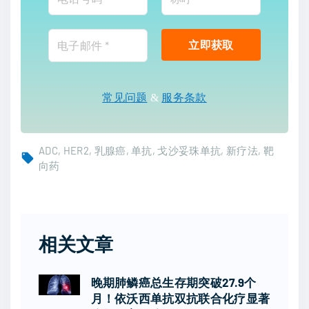
常见问题
&
服务条款
ADC
HER2
乳腺癌
单抗
戈沙妥珠单抗
新疗法
靶
向药
相关文章
晚期肺鳞癌总生存期突破27.9个
月！依沃西单抗双抗联合化疗显著