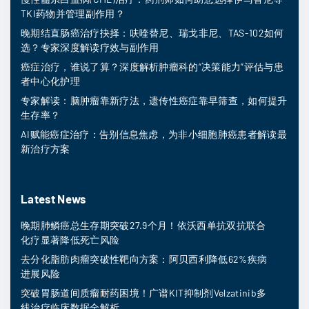
TKI药物并管理副作用？
晚期结直肠癌治疗抉择：呋喹替尼、瑞戈非尼、TAS-102如何
选？专家深度解读疗效与副作用
癌症治疗，谁说了算？深度解析肿瘤科的“决策能力”评估与患
者中心化护理
专家解读：脑肿瘤靠新疗法，遗传性癌症靠早筛查，如何提升
生存率？
AI赋能癌症治疗：告别信息焦虑，为非小细胞肺癌患者解读最
新治疗方案
Latest News
晚期肺鳞癌总生存期突破27.9个月！依沃西单抗双抗联合
化疗显著降低死亡风险
去分化脂肪肉瘤突破性靶向方案：阿贝西利降低62%疾病
进展风险
突破胃肠道间质瘤耐药困境！广谱KIT抑制剂Velzatinib多
线治疗临床数据全解析