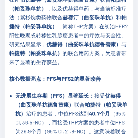
（帕妥珠单抗）
，以及优赫得单药，与当前标准疗
法（紫杉烷类药物联合
赫赛汀（曲妥珠单抗）
和
帕
捷特（帕妥珠单抗）
，简称THP方案）在初治HER2
阳性晚期或转移性乳腺癌患者中的疗效与安全性。
研究结果显示，
优赫得（曲妥珠单抗德鲁替康）
与
帕捷特（帕妥珠单抗）
的联合用药方案，为患者带
来了显著的生存获益。
核心数据亮点：PFS与PFS2的显著改善
无进展生存期（PFS）显著延长：
接受
优赫得
（曲妥珠单抗德鲁替康）
联合
帕捷特（帕妥珠单
抗）
治疗的患者，中位PFS达到
40.7个月
（95%
CI, 36.5-NC），而接受THP方案的患者中位PFS
为26.9个月（95% CI, 21.8-NC）。这意味着联合