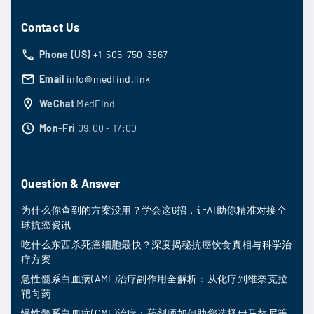
Contact Us
Phone (US)
+1-505-750-3867
Email
info@medfind.link
WeChat
MedFind
Mon-Fri
09:00 - 17:00
Question & Answer
为什么你查到的方案没用？学会这6招，让AI助你精准对接全
球抗癌资讯
吃什么东西杀死癌细胞最快？深度揭秘抗癌饮食真相与科学治
疗方案
急性髓系白血病(AML)治疗副作用全解析：从化疗到维奈克拉
靶向药
慢性髓系白血病(CML)治疗：药剂师如何助您选择伊马替尼等