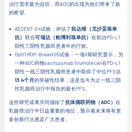
治疗需求最为迫切，而ADC的出现为他们带来了新
的希望。
ASCENT-04试验：评估了
拓达维（戈沙妥珠单
抗）
联合
可瑞达（帕博利珠单抗）
在初治PD-L1
阳性三阴性乳腺癌患者中的疗效。
OptiTROP-Breast05试验：一项II期研究显示，另
一种ADC药物sacituzumab tirumotecan在PD-L1
阴性一线三阴性乳腺癌患者中取得了中位PFS达
13.4个月
的突破性结果，这是迄今为止一线三阴
性乳腺癌治疗中报告的最长PFS。
这些研究成果共同描绘了
抗体偶联药物（ADC）
在
乳腺癌治疗中日益重要的地位，预示着未来将有更
多创新疗法惠及广大患者。