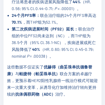
疗法将患者的疾病进展风险降低了
44%
（HR,
0.56; 95% CI, 0.44-0.71;
P
< .00001）。
24个月PFS率：
联合治疗组的24个月PFS率高达
70.1%
，而THP组为52.1%。
第二次疾病进展时间（PFS2）延长：
联合治疗
组的中位PFS2尚未达到（NC），而THP组为
36.5个月（95% CI, 36.1-NC），疾病进展或死亡
风险降低了
40%
（HR, 0.60; 95% CI, 0.45-0.79;
nominal
P
= .00038）。
这些数据不仅证实了
优赫得（曲妥珠单抗德鲁替
康）
与
帕捷特（帕妥珠单抗）
联合方案的卓越疗
效，更预示着HER2阳性乳腺癌一线治疗模式可能迎
来一次重大变革，从诱导化疗加维持治疗转向更持
续的
抗体偶联药物（ADC）
治疗。