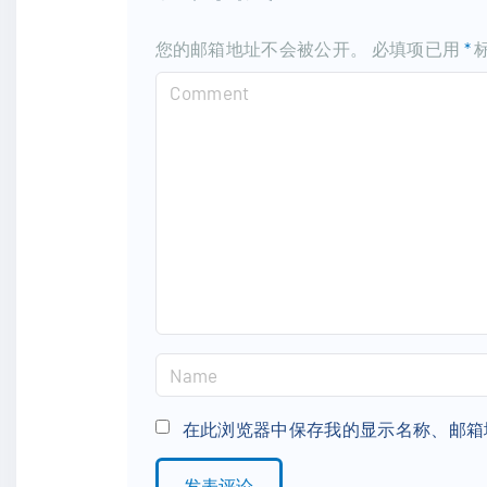
您的邮箱地址不会被公开。
必填项已用
*
C
o
m
m
e
n
t
N
a
m
在此浏览器中保存我的显示名称、邮箱
e
*