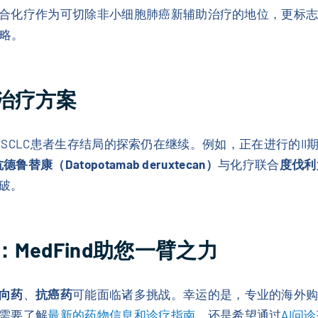
合化疗作为可切除非小细胞肺癌新辅助治疗的地位，更标
策略。
治疗方案
但对NSCLC患者生存结局的探索仍在继续。例如，正在进行的II期
鲁替康（Datopotamab deruxtecan）
与化疗联合
度伐利尤
破。
MedFind助您一臂之力
向药
、
抗癌药
可能面临诸多挑战。幸运的是，专业的海外
需要了解
最新的药物信息和诊疗指南
，还是希望通过
AI问诊