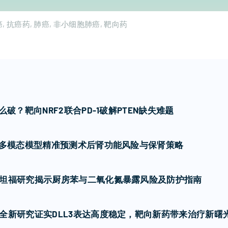
癌
抗癌药
肺癌
非小细胞肺癌
靶向药
破？靶向NRF2联合PD-1破解PTEN缺失难题
I多模态模型精准预测术后肾功能风险与保肾策略
坦福研究揭示厨房苯与二氧化氮暴露风险及防护指南
全新研究证实DLL3表达高度稳定，靶向新药带来治疗新曙