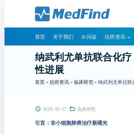
S
k
i
p
t
首页
关于我们
AI 问诊
抗癌资讯
o
c
有问有答
纳武利尤单抗联合化疗
o
诊疗指南
性进展
n
药物信息
t
医改政策
首页
»
抗癌资讯
»
临床研究
»
纳武利尤单抗联
e
知识科普
n
临床研究
t
NCCN指南
2025-06-07
临床研究
引言：非小细胞肺癌治疗新曙光