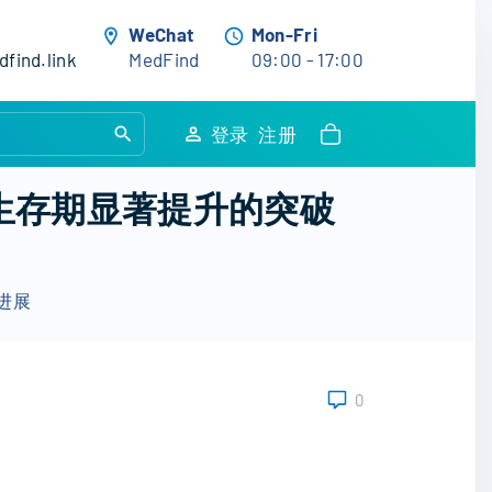
WeChat
Mon-Fri
find.link
MedFind
09:00 - 17:00
S
登录
注册
e
a
生存期显著提升的突破
r
c
h
进展
f
o
r
:
0