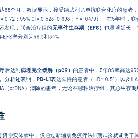
达68个月，数据显示，接受纳武利尤单抗联合化疗的患者
0.72；95% CI = 0.523–0.998；P = .0479）。
究还发现，联合治疗组的
无事件生存期（EFS）
也显著延长，中
1），5年EFS率分别为49%和34%。
疗后达到
病理完全缓解（pCR）
的患者中，5年OS率高达95
。分析还表明，
PD-L1
表达阳性的患者（HR = 0.51）以及II
A（ctDNA）清除的患者，无论在哪种治疗组，其总生存
准
一一项在可切除实体瘤中，仅通过新辅助免疫疗法III期试验就证