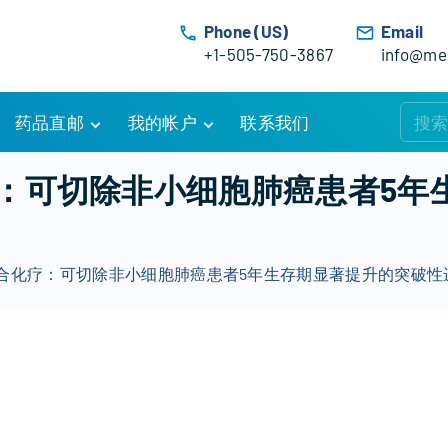
Phone (US)
Email
+1-505-750-3867
info@med
药品直邮
我的帐户
联系我们
购物车
账户详情
：可切除非小细胞肺癌患者5年
订单追踪
我的订单
优惠活动
常见问题
合化疗：可切除非小细胞肺癌患者5年生存期显著提升的突破性
服务条款