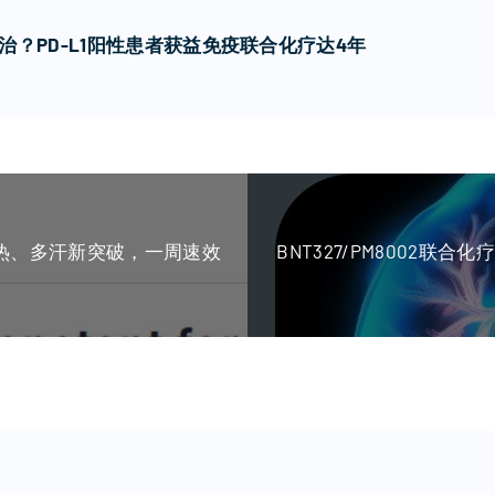
？PD-L1阳性患者获益免疫联合化疗达4年
治疗潮热、多汗新突破，一周速效
BNT327/PM8002