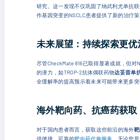
研究。这一发现不仅巩固了纳武利尤单抗联
作基因突变的NSCLC患者提供了新的治疗
未来展望：持续探索更优
尽管CheckMate 816已取得显著成就，
的潜力，如TROP-2抗体偶联药物
达妥昔单抗德
全缓解率的提高预示着未来可能带来更多突
海外靶向药、抗癌药获取：
对于国内患者而言，获取这些前沿的海外
靶
供便捷、可靠的
靶向药代购服务
。无论您是