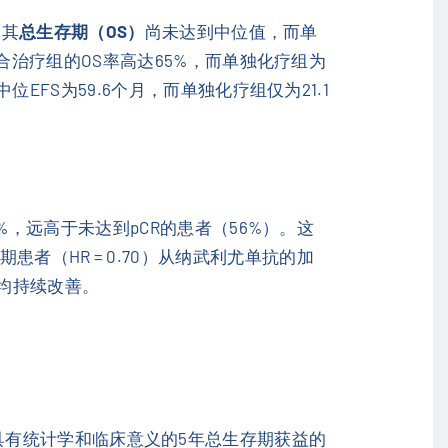
，其
总生存期（OS）
尚未达到中位值，而单
在5年时，联合治疗组的OS率高达65%，而单独化疗组为
位EFS为59.6个月，而单独化疗组仅为21.1
%，远高于未达到pCR的患者（56%）。这
IA期患者（HR = 0.70）从纳武利尤单抗的加
期均持续改善。
明了具有统计学和临床意义的5年总生存期获益的