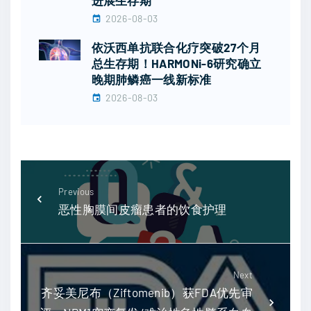
2026-08-03
依沃西单抗联合化疗突破27个月
总生存期！HARMONi-6研究确立
晚期肺鳞癌一线新标准
2026-08-03
Previous
恶性胸膜间皮瘤患者的饮食护理
Next
齐妥美尼布（Ziftomenib）获FDA优先审