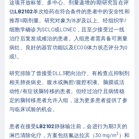
这项开放标签、多中心、剂量递增的I期研究旨在评
估
LB2102
单次给药在符合条件的患者中的安全性和
推荐II期剂量。研究对象为18岁及以上、经组织学/
细胞学确诊为SCLC或LCNEC，且至少接受过一线
治疗后复发或难治的患者。入组患者需具备可测量
病灶、良好的器官功能以及ECOG体力状态评分为0
或1。
研究排除了曾接受DLL3靶向治疗、有检查点抑制剂
相关肺炎病史、腹水或胸腔/腹腔积液、脑膜或活
动性/有症状脑转移的患者。但经过治疗且病情稳
定的脑转移患者允许入组，这为更多患者提供了参
与临床试验的机会。
患者在接受
LB2102
静脉输注前，会进行为期3天的
2
淋巴清除化疗，方案包括氟达拉滨（30 mg/m
）和