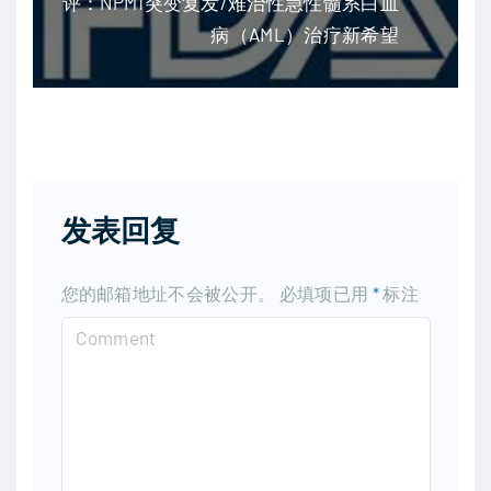
评：NPM1突变复发/难治性急性髓系白血
病（AML）治疗新希望
发表回复
您的邮箱地址不会被公开。
必填项已用
*
标注
C
o
m
m
e
n