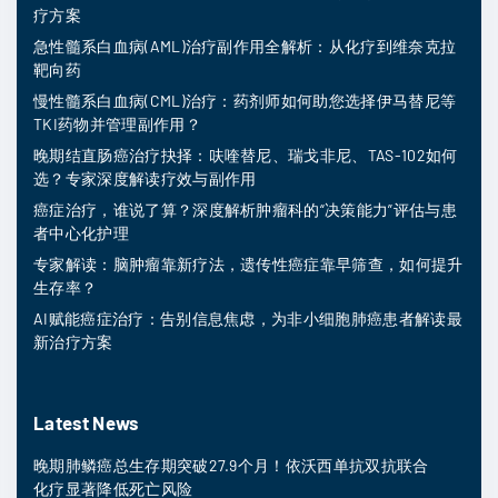
疗方案
急性髓系白血病(AML)治疗副作用全解析：从化疗到维奈克拉
靶向药
慢性髓系白血病(CML)治疗：药剂师如何助您选择伊马替尼等
TKI药物并管理副作用？
晚期结直肠癌治疗抉择：呋喹替尼、瑞戈非尼、TAS-102如何
选？专家深度解读疗效与副作用
癌症治疗，谁说了算？深度解析肿瘤科的“决策能力”评估与患
者中心化护理
专家解读：脑肿瘤靠新疗法，遗传性癌症靠早筛查，如何提升
生存率？
AI赋能癌症治疗：告别信息焦虑，为非小细胞肺癌患者解读最
新治疗方案
Latest News
晚期肺鳞癌总生存期突破27.9个月！依沃西单抗双抗联合
化疗显著降低死亡风险