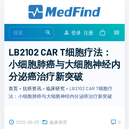
S
k
i
p
S
登录
注册
t
e
o
a
LB2102 CAR T细胞疗法：
c
r
o
小细胞肺癌与大细胞神经内
c
n
h
分泌癌治疗新突破
t
f
e
o
首页
»
抗癌资讯
»
临床研究
»
LB2102 CAR T细胞疗
n
r
法：小细胞肺癌与大细胞神经内分泌癌治疗新突破
t
:
2025-06-03
临床研究
0