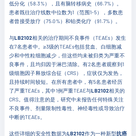
低分化（58.3%），且有脑转移病史（66.7%）。
患者既往治疗线数中位数为1（范围1-5），多数患
者曾接受放疗（75.0%）和铂类化疗（91.7%）。
与
LB2102
相关的治疗期间不良事件（TEAEs）发生
在7名患者中。≥3级的TEAEs包括贫血、白细胞减
少和中性粒细胞减少，但这些均未被归类为严重不
良事件，且均归因于淋巴清除。有2名患者观察到1
级细胞因子释放综合征（CRS），症状仅为发热，
且持续时间较短。在所有患者中，有5名患者经历
了严重TEAEs，其中1例严重TEAE与
LB2102
相关的
CRS。值得注意的是，研究中未报告任何特殊关注
不良事件、剂量限制性毒性、神经毒性或导致治疗
中断的TEAEs。
这些详细的安全性数据为
LB2102
作为一种新型
抗癌