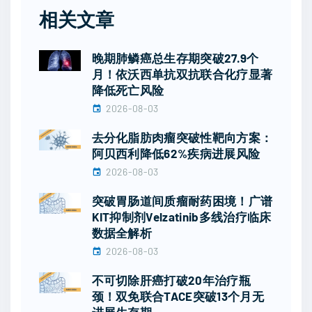
相关文章
晚期肺鳞癌总生存期突破27.9个
月！依沃西单抗双抗联合化疗显著
降低死亡风险
2026-08-03
去分化脂肪肉瘤突破性靶向方案：
阿贝西利降低62%疾病进展风险
2026-08-03
突破胃肠道间质瘤耐药困境！广谱
KIT抑制剂Velzatinib多线治疗临床
数据全解析
2026-08-03
不可切除肝癌打破20年治疗瓶
颈！双免联合TACE突破13个月无
进展生存期