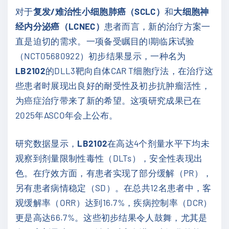
对于
复发/难治性小细胞肺癌（SCLC）
和
大细胞神
经内分泌癌（LCNEC）
患者而言，新的治疗方案一
直是迫切的需求。一项备受瞩目的I期临床试验
（NCT05680922）初步结果显示，一种名为
LB2102
的DLL3靶向自体CAR T细胞疗法，在治疗这
些患者时展现出良好的耐受性及初步抗肿瘤活性，
为癌症治疗带来了新的希望。这项研究成果已在
2025年ASCO年会上公布。
研究数据显示，
LB2102
在高达4个剂量水平下均未
观察到剂量限制性毒性（DLTs），安全性表现出
色。在疗效方面，有患者实现了部分缓解（PR），
另有患者病情稳定（SD）。在总共12名患者中，客
观缓解率（ORR）达到16.7%，疾病控制率（DCR）
更是高达66.7%。这些初步结果令人鼓舞，尤其是