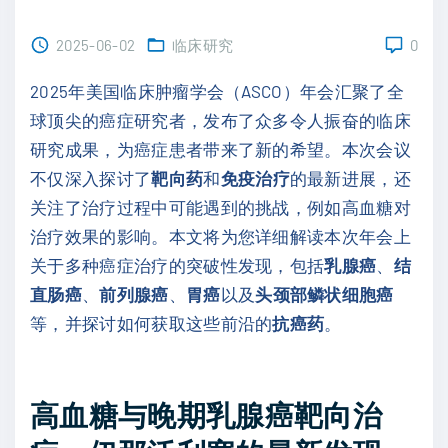
2025-06-02
临床研究
0
2025年美国临床肿瘤学会（ASCO）年会汇聚了全
球顶尖的癌症研究者，发布了众多令人振奋的临床
研究成果，为癌症患者带来了新的希望。本次会议
不仅深入探讨了
靶向药
和
免疫治疗
的最新进展，还
关注了治疗过程中可能遇到的挑战，例如高血糖对
治疗效果的影响。本文将为您详细解读本次年会上
关于多种癌症治疗的突破性发现，包括
乳腺癌
、
结
直肠癌
、
前列腺癌
、
胃癌
以及
头颈部鳞状细胞癌
等，并探讨如何获取这些前沿的
抗癌药
。
高血糖与晚期乳腺癌靶向治