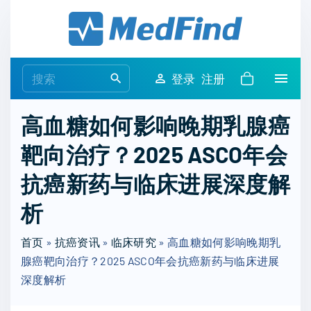
S
k
i
p
S
登录
注册
t
e
o
a
高血糖如何影响晚期乳腺癌
c
r
o
靶向治疗？2025 ASCO年会
c
n
h
抗癌新药与临床进展深度解
t
f
e
o
析
n
r
t
首页
»
抗癌资讯
»
临床研究
:
»
高血糖如何影响晚期乳
腺癌靶向治疗？2025 ASCO年会抗癌新药与临床进展
深度解析