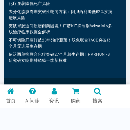
化疗显著降低死亡风险
去分化脂肪肉瘤突破性靶向方案：阿贝西利降低62%疾病
进展风险
突破胃肠道间质瘤耐药困境！广谱KIT抑制剂Velzatinib多
线治疗临床数据全解析
不可切除肝癌打破20年治疗瓶颈！双免联合TACE突破13
个月无进展生存期
依沃西单抗联合化疗突破27个月总生存期！HARMONi-6
研究确立晚期肺鳞癌一线新标准
MedFind ©
2026
常见问题
首页
AI问诊
资讯
购药
搜索