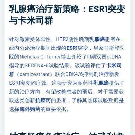
乳腺癌治疗新策略：ESR1突变
与卡米司群
针对激素受体阳性、HER2阴性晚期
乳腺癌
患者在一
线内分泌治疗期间出现的
ESR1
突变，皇家马斯登医
院的Nicholas C. Turner博士介绍了III期双盲ctDNA
指导的SERENA-6试验结果。该试验评估了
卡米司
群
（camizestrant）联合CDK4/6抑制剂治疗新发
ESR1突变的疗效。这项研究为耐药性
乳腺癌
提供了
新的治疗方向，有望改善患者的预后。对于需要获
取这类创新
抗癌药
的患者，了解其临床试验数据是
选择
海外购药
的重要依据。