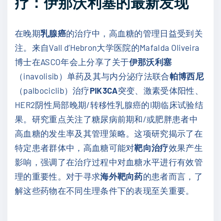
疗：伊那沃利塞的最新发现
在晚期
乳腺癌
的治疗中，高血糖的管理日益受到关
注。来自Vall d’Hebron大学医院的Mafalda Oliveira
博士在ASCO年会上分享了关于
伊那沃利塞
（inavolisib）单药及其与内分泌疗法联合
帕博西尼
（palbociclib）治疗
PIK3CA
突变、激素受体阳性、
HER2阴性局部晚期/转移性乳腺癌的I期临床试验结
果。研究重点关注了糖尿病前期和/或肥胖患者中
高血糖的发生率及其管理策略。这项研究揭示了在
特定患者群体中，高血糖可能对
靶向治疗
效果产生
影响，强调了在治疗过程中对血糖水平进行有效管
理的重要性。对于寻求
海外靶向药
的患者而言，了
解这些药物在不同生理条件下的表现至关重要。