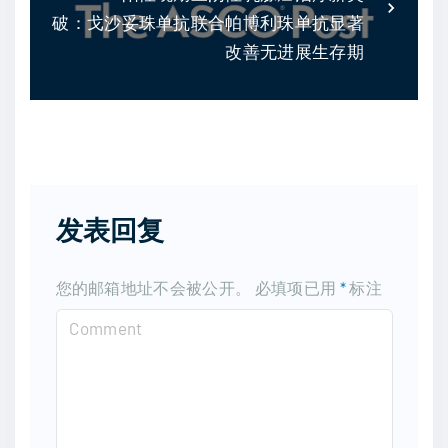
破：戈沙妥珠单抗联合帕博利珠单抗显著
改善无进展生存期
发表回复
您的邮箱地址不会被公开。
必填项已用
*
标注
C
o
m
m
e