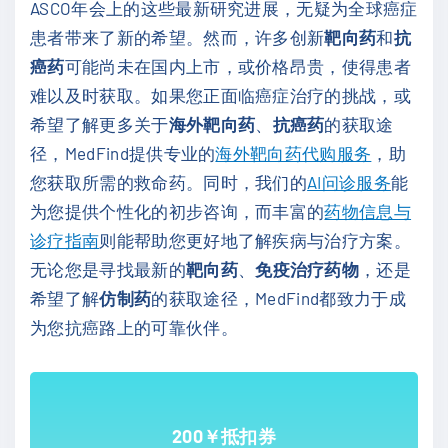
ASCO年会上的这些最新研究进展，无疑为全球癌症
患者带来了新的希望。然而，许多创新
靶向药
和
抗
癌药
可能尚未在国内上市，或价格昂贵，使得患者
难以及时获取。如果您正面临癌症治疗的挑战，或
希望了解更多关于
海外靶向药
、
抗癌药
的获取途
径，MedFind提供专业的
海外靶向药代购服务
，助
您获取所需的救命药。同时，我们的
AI问诊服务
能
为您提供个性化的初步咨询，而丰富的
药物信息与
诊疗指南
则能帮助您更好地了解疾病与治疗方案。
无论您是寻找最新的
靶向药
、
免疫治疗药物
，还是
希望了解
仿制药
的获取途径，MedFind都致力于成
为您抗癌路上的可靠伙伴。
200￥抵扣券