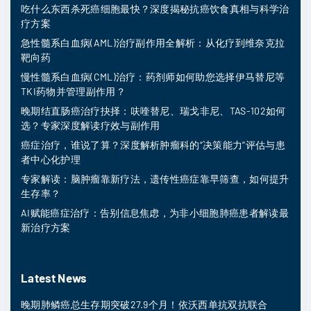
吃什么东西杀死癌细胞最快？深度揭秘抗癌饮食真相与科学治
疗方案
急性髓系白血病(AML)治疗副作用全解析：从化疗到维奈克拉
靶向药
慢性髓系白血病(CML)治疗：药剂师如何助您选择伊马替尼等
TKI药物并管理副作用？
晚期结直肠癌治疗抉择：呋喹替尼、瑞戈非尼、TAS-102如何
选？专家深度解读疗效与副作用
癌症治疗，谁说了算？深度解析肿瘤科的“决策能力”评估与患
者中心化护理
专家解读：脑肿瘤靠新疗法，遗传性癌症靠早筛查，如何提升
生存率？
AI赋能癌症治疗：告别信息焦虑，为非小细胞肺癌患者解读最
新治疗方案
Latest News
晚期肺鳞癌总生存期突破27.9个月！依沃西单抗双抗联合