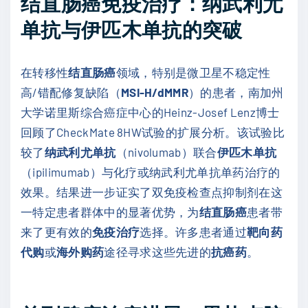
结直肠癌免疫治疗：纳武利尤
单抗与伊匹木单抗的突破
在转移性
结直肠癌
领域，特别是微卫星不稳定性
高/错配修复缺陷（
MSI-H/dMMR
）的患者，南加州
大学诺里斯综合癌症中心的Heinz-Josef Lenz博士
回顾了CheckMate 8HW试验的扩展分析。该试验比
较了
纳武利尤单抗
（nivolumab）联合
伊匹木单抗
（ipilimumab）与化疗或纳武利尤单抗单药治疗的
效果。结果进一步证实了双免疫检查点抑制剂在这
一特定患者群体中的显著优势，为
结直肠癌
患者带
来了更有效的
免疫治疗
选择。许多患者通过
靶向药
代购
或
海外购药
途径寻求这些先进的
抗癌药
。