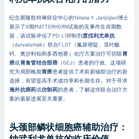
纪念斯隆凯特琳癌症中心的Yelena Y. Janjigian博士
展示了III期MATTERHORN试验的无事件生存期数
据，该试验评估了PD-L1抑制剂
度伐利尤单抗
（durvalumab）联合FLOT（氟尿嘧啶、亚叶酸
钙、奥沙利铂和多西他赛）化疗方案治疗可切除
胃
癌
或
胃食管结合部癌
（GEJ）患者的疗效。这项研
究为局部晚期
胃癌
患者提供了术前新辅助治疗的新
选择，有望提高手术成功率和长期生存。对于寻求
海外抗癌药
或
仿制药
的患者，了解这些联合治疗方
案的最新进展至关重要。
头颈部鳞状细胞癌辅助治疗：
纳武利尤单抗的临床价值