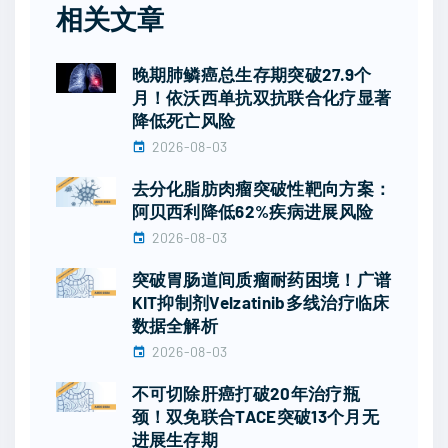
相关文章
晚期肺鳞癌总生存期突破27.9个
月！依沃西单抗双抗联合化疗显著
降低死亡风险
2026-08-03
去分化脂肪肉瘤突破性靶向方案：
阿贝西利降低62%疾病进展风险
2026-08-03
突破胃肠道间质瘤耐药困境！广谱
KIT抑制剂Velzatinib多线治疗临床
数据全解析
2026-08-03
不可切除肝癌打破20年治疗瓶
颈！双免联合TACE突破13个月无
进展生存期