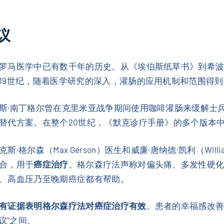
议
罗马医学中已有数千年的历史。从《埃伯斯纸草书》到希
19世纪，随着医学研究的深入，灌肠的应用机制和范围得
斯·南丁格尔曾在克里米亚战争期间使用咖啡灌肠来缓解士
替代方案。在整个20世纪，《默克诊疗手册》的多个版本
森（Max Gerson）医生和威廉·唐纳德·凯利（William 
合，用于
癌症治疗
。格尔森疗法声称对偏头痛、多发性硬
、高血压乃至晚期癌症都有帮助。
有证据表明格尔森疗法对癌症治疗有效
。患者的幸福感改
议”之间。