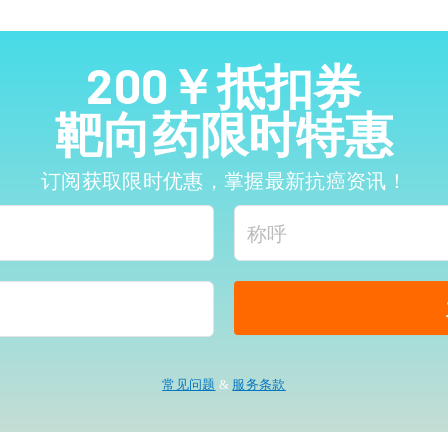
200￥抵扣券
靶向药限时特惠
订阅获取限时优惠，掌握最新抗癌资讯！
常见问题
&
服务条款