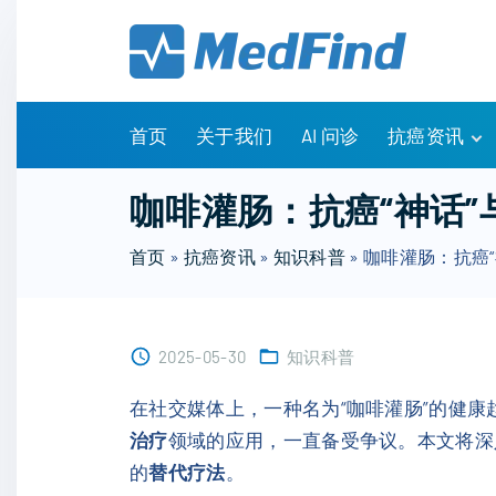
S
k
i
p
t
首页
关于我们
AI 问诊
抗癌资讯
o
c
有问有答
咖啡灌肠：抗癌“神话
o
诊疗指南
n
首页
»
抗癌资讯
»
知识科普
»
咖啡灌肠：抗癌
药物信息
t
医改政策
e
知识科普
n
临床研究
2025-05-30
知识科普
t
NCCN指南
在社交媒体上，一种名为“咖啡灌肠”的健康
治疗
领域的应用，一直备受争议。本文将深
的
替代疗法
。