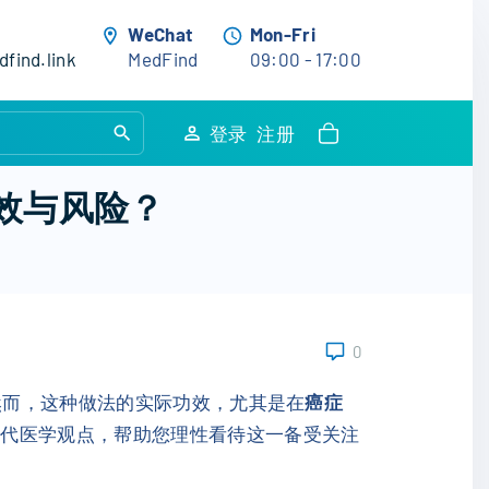
WeChat
Mon-Fri
find.link
MedFind
09:00 - 17:00
S
登录
注册
e
a
效与风险？
r
c
h
f
o
0
r
:
然而，这种做法的实际功效，尤其是在
癌症
现代医学观点，帮助您理性看待这一备受关注