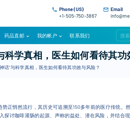
Phone (US)
Email
+1-505-750-3867
info@med
药品直邮
我的帐户
联系我们
购物车
账户详情
”与科学真相，医生如何看待其功
订单追踪
我的订单
“神话”与科学真相，医生如何看待其功效与风险？
优惠活动
常见问题
服务条款
趋势正悄然流行，其历史可追溯至150多年前的医疗传统。
入探讨咖啡灌肠的起源、声称的益处、潜在风险，并结合