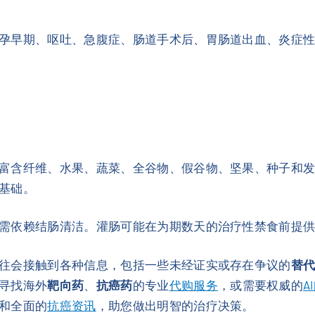
孕早期、呕吐、急腹症、肠道手术后、胃肠道出血、炎症
富含纤维、水果、蔬菜、全谷物、假谷物、坚果、种子和
基础。
需依赖结肠清洁。灌肠可能在为期数天的治疗性禁食前提
往会接触到各种信息，包括一些未经证实或存在争议的
替
寻找海外
靶向药
、
抗癌药
的专业
代购服务
，或需要权威的
A
和全面的
抗癌资讯
，助您做出明智的治疗决策。