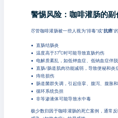
警惕风险：咖啡灌肠的副
尽管咖啡灌肠被一些人视为“排毒”或“
抗癌
”
直肠结肠炎
温度高于37°C时可能导致直肠灼伤
电解质紊乱，如低钾血症、低钠血症伴
直肠/肠道肌肉功能减弱，导致便秘和炎
痔疮损伤
肠道菌群失调，引起痉挛、腹泻、腹胀
循环系统负担
非等渗液体可能导致水中毒
极少数归因于咖啡灌肠的死亡案例，通常反