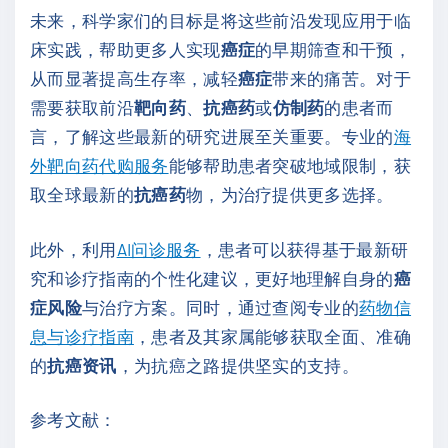
未来，科学家们的目标是将这些前沿发现应用于临
床实践，帮助更多人实现
癌症
的早期筛查和干预，
从而显著提高生存率，减轻
癌症
带来的痛苦。对于
需要获取前沿
靶向药
、
抗癌药
或
仿制药
的患者而
言，了解这些最新的研究进展至关重要。专业的
海
外靶向药代购服务
能够帮助患者突破地域限制，获
取全球最新的
抗癌药
物，为治疗提供更多选择。
此外，利用
AI问诊服务
，患者可以获得基于最新研
究和诊疗指南的个性化建议，更好地理解自身的
癌
症风险
与治疗方案。同时，通过查阅专业的
药物信
息与诊疗指南
，患者及其家属能够获取全面、准确
的
抗癌资讯
，为抗癌之路提供坚实的支持。
参考文献：