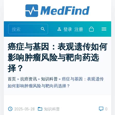
S
k
i
p
S
登录
注册
t
e
o
a
癌症与基因：表观遗传如何
c
r
o
影响肿瘤风险与靶向药选
c
n
h
择？
t
f
e
o
首页
»
抗癌资讯
»
知识科普
»
癌症与基因：表观遗传
n
r
如何影响肿瘤风险与靶向药选择？
t
:
2025-05-28
知识科普
0