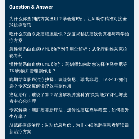
Question & Answer
为什么你查到的方案没用？学会这6招，让AI助你精准对接全
球抗癌资讯
吃什么东西杀死癌细胞最快？深度揭秘抗癌饮食真相与科学治
疗方案
急性髓系白血病(AML)治疗副作用全解析：从化疗到维奈克拉
靶向药
慢性髓系白血病(CML)治疗：药剂师如何助您选择伊马替尼等
TKI药物并管理副作用？
晚期结直肠癌治疗抉择：呋喹替尼、瑞戈非尼、TAS-102如何
选？专家深度解读疗效与副作用
癌症治疗，谁说了算？深度解析肿瘤科的“决策能力”评估与患
者中心化护理
专家解读：脑肿瘤靠新疗法，遗传性癌症靠早筛查，如何提升
生存率？
AI赋能癌症治疗：告别信息焦虑，为非小细胞肺癌患者解读最
新治疗方案