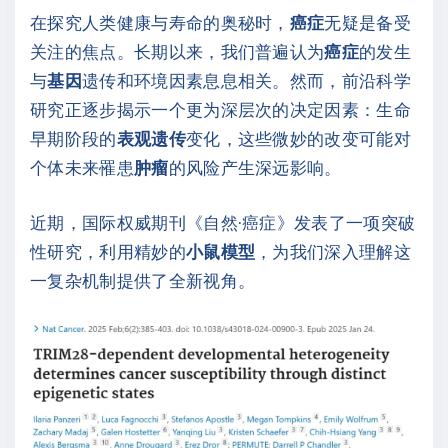
在探究人类健康与寿命的奥秘时，
癌症
无疑是备受
关注的焦点。长期以来，我们普遍认为
癌症
的发生
与
基因
遗传和环境因素息息相关。然而，前沿科学
研究正逐步揭示一个更为深层次的决定因素：生命
早期阶段的
表观遗传
变化，这些微妙的改变可能对
个体未来罹患
肿瘤
的风险产生深远影响。
近期，国际权威期刊《自然·癌症》发表了一项突破
性研究，利用精妙的
小鼠模型
，为我们深入理解这
一复杂机制提供了全新视角。