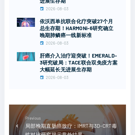
进展生存期
2026-08-03
依沃西单抗联合化疗突破27个月
总生存期！HARMONi-6研究确立
晚期肺鳞癌一线新标准
2026-08-03
肝癌介入治疗迎突破！EMERALD-
3研究破局：TACE联合双免疫方案
大幅延长无进展生存期
2026-08-03
Previous
局部晚期直肠癌放疗：IMRT与3D-CRT毒
性对比研究揭示意外结果