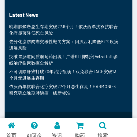
Latest News
晚期肺鳞癌总生存期突破27.9个月！依沃西单抗双抗联合
化疗显著降低死亡风险
去分化脂肪肉瘤突破性靶向方案：阿贝西利降低62%疾病
进展风险
突破胃肠道间质瘤耐药困境！广谱KIT抑制剂Velzatinib多
线治疗临床数据全解析
不可切除肝癌打破20年治疗瓶颈！双免联合TACE突破13
个月无进展生存期
依沃西单抗联合化疗突破27个月总生存期！HARMONi-6
研究确立晚期肺鳞癌一线新标准
MedFind ©
2026
常见问题
首页
AI问诊
资讯
购药
搜索