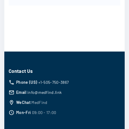
Contact Us
Phone (US)
+1-505-750-3867
Email
info@medfind.link
WeChat
MedFind
Mon-Fri
09:00 - 17:00