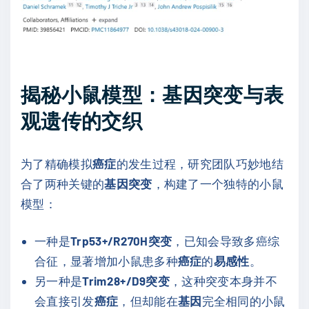
揭秘小鼠模型：基因突变与表
观遗传的交织
为了精确模拟
癌症
的发生过程，研究团队巧妙地结
合了两种关键的
基因突变
，构建了一个独特的小鼠
模型：
一种是
Trp53+/R270H突变
，已知会导致多癌综
合征，显著增加小鼠患多种
癌症
的
易感性
。
另一种是
Trim28+/D9突变
，这种突变本身并不
会直接引发
癌症
，但却能在
基因
完全相同的小鼠