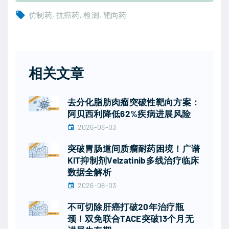
仿制药
抗癌药
检测
靶向药
相关文章
去分化脂肪肉瘤突破性靶向方案：
阿贝西利降低62%疾病进展风险
2026-08-03
突破胃肠道间质瘤耐药困境！广谱
KIT抑制剂Velzatinib多线治疗临床
数据全解析
2026-08-03
不可切除肝癌打破20年治疗瓶
颈！双免联合TACE突破13个月无