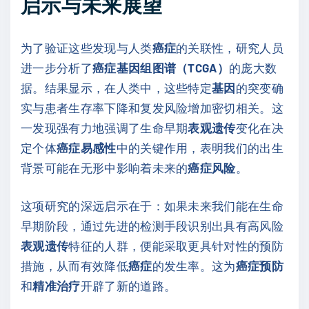
启示与未来展望
为了验证这些发现与人类
癌症
的关联性，研究人员
进一步分析了
癌症基因组图谱（TCGA）
的庞大数
据。结果显示，在人类中，这些特定
基因
的突变确
实与患者生存率下降和复发风险增加密切相关。这
一发现强有力地强调了生命早期
表观遗传
变化在决
定个体
癌症易感性
中的关键作用，表明我们的出生
背景可能在无形中影响着未来的
癌症风险
。
这项研究的深远启示在于：如果未来我们能在生命
早期阶段，通过先进的检测手段识别出具有高风险
表观遗传
特征的人群，便能采取更具针对性的预防
措施，从而有效降低
癌症
的发生率。这为
癌症预防
和
精准治疗
开辟了新的道路。