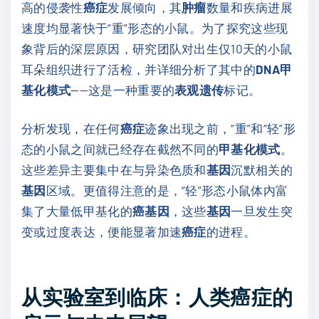
高的侵袭性
癌症
发展倾向，其
肿瘤
数量和疾病进展
速度均显著快于“重”形态的小鼠。为了探究这些现
象背后的深层原因，研究团队对出生仅10天的小鼠
耳朵组织进行了活检，并详细分析了其中的
DNA甲
基化模式
——这是一种重要的
表观遗传
标记。
分析发现，在任何
癌症
迹象出现之前，“重”和“轻”形
态的小鼠之间就已经存在截然不同的
甲基化模式
。
这些差异主要集中在与异染色质和
基因
沉默相关的
基因
区域。更值得注意的是，“轻”形态小鼠体内富
集了大量低甲基化的
癌基因
，这些
基因
一旦发生突
变或过度表达，便能显著加速
癌症
的进程。
从实验室到临床：人类癌症的