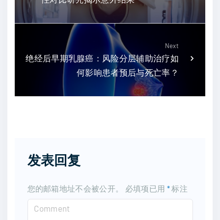
Next
绝经后早期乳腺癌：风险分层辅助治疗如
何影响患者预后与死亡率？
发表回复
您的邮箱地址不会被公开。
必填项已用
*
标注
C
o