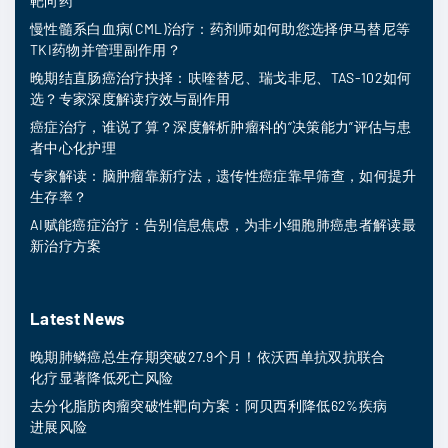
靶向药
慢性髓系白血病(CML)治疗：药剂师如何助您选择伊马替尼等
TKI药物并管理副作用？
晚期结直肠癌治疗抉择：呋喹替尼、瑞戈非尼、TAS-102如何
选？专家深度解读疗效与副作用
癌症治疗，谁说了算？深度解析肿瘤科的“决策能力”评估与患
者中心化护理
专家解读：脑肿瘤靠新疗法，遗传性癌症靠早筛查，如何提升
生存率？
AI赋能癌症治疗：告别信息焦虑，为非小细胞肺癌患者解读最
新治疗方案
Latest News
晚期肺鳞癌总生存期突破27.9个月！依沃西单抗双抗联合
化疗显著降低死亡风险
去分化脂肪肉瘤突破性靶向方案：阿贝西利降低62%疾病
进展风险