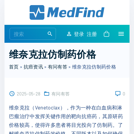
S
k
i
p
S
登录
注册
t
e
o
a
维奈克拉仿制药价格
c
r
o
c
首页
»
抗癌资讯
»
有问有答
»
维奈克拉仿制药价格
n
h
t
f
e
o
n
2025-05-28
有问有答
0
r
t
:
维奈克拉（Venetoclax），作为一种在白血病和淋
巴瘤治疗中发挥关键作用的靶向抗癌药，其原研药
价格较高，使得许多患者将目光投向了仿制药。了
解维奈克拉仿制药的价格、不同版本以及如何确保