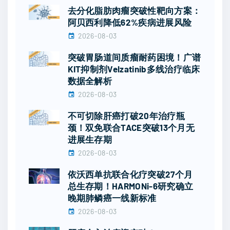
去分化脂肪肉瘤突破性靶向方案：
阿贝西利降低62%疾病进展风险
2026-08-03
突破胃肠道间质瘤耐药困境！广谱
KIT抑制剂Velzatinib多线治疗临床
数据全解析
2026-08-03
不可切除肝癌打破20年治疗瓶
颈！双免联合TACE突破13个月无
进展生存期
2026-08-03
依沃西单抗联合化疗突破27个月
总生存期！HARMONi-6研究确立
晚期肺鳞癌一线新标准
2026-08-03